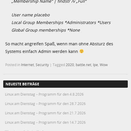
„Membership Name“ | findstr /v „Full“
User name placebo
Local Group Memberships *Administrators *Users
Global Group memberships *None
So macht angreifen Spaß, wenn man ohne Absturz des
Systems einfach Admin werden kann
Posted in
Internet
,
Security
|
Tagged
2020
,
battle.net
,
lpe
,
Wow
NEUESTE BEITRÄGE
Linux am Dienstag – Programm für den 4.8.2026
Linux am Dienstag – Programm für den 28.7.2026
Linux am Dienstag – Programm für den 21.7.2026
Linux am Dienstag – Programm für den 14.7.2026