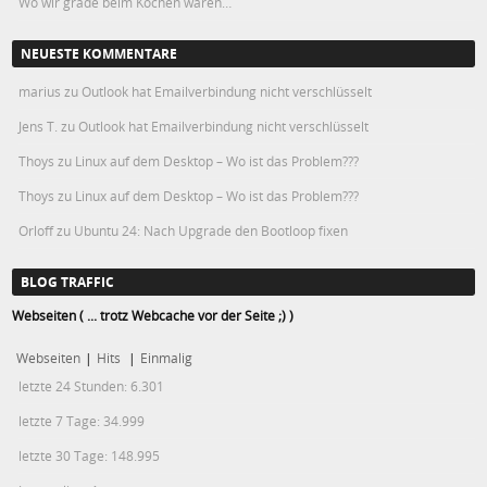
Wo wir grade beim Kochen waren…
NEUESTE KOMMENTARE
marius
zu
Outlook hat Emailverbindung nicht verschlüsselt
Jens T.
zu
Outlook hat Emailverbindung nicht verschlüsselt
Thoys
zu
Linux auf dem Desktop – Wo ist das Problem???
Thoys
zu
Linux auf dem Desktop – Wo ist das Problem???
Orloff
zu
Ubuntu 24: Nach Upgrade den Bootloop fixen
BLOG TRAFFIC
Webseiten ( ... trotz Webcache vor der Seite ;) )
Webseiten
|
Hits
|
Einmalig
letzte 24 Stunden:
6.301
letzte 7 Tage:
34.999
letzte 30 Tage:
148.995