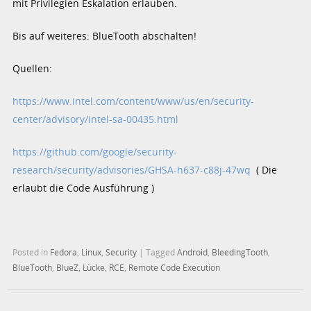
mit Privilegien Eskalation erlauben.
Bis auf weiteres: BlueTooth abschalten!
Quellen:
https://www.intel.com/content/www/us/en/security-
center/advisory/intel-sa-00435.html
https://github.com/google/security-
research/security/advisories/GHSA-h637-c88j-47wq
( Die
erlaubt die Code Ausführung )
Posted in
Fedora
,
Linux
,
Security
|
Tagged
Android
,
BleedingTooth
,
BlueTooth
,
BlueZ
,
Lücke
,
RCE
,
Remote Code Execution