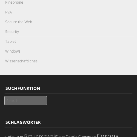
Pinephone
PVA
Secure the Web
Security
Tablet
Windows
Wissenschaftliches
SUCHFUNKTION
Search
SCHLAGWÖRTER
Corona
Braunschweig
Carola
audio
bug
Bash
Cinnamon