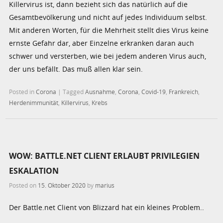
Killervirus ist, dann bezieht sich das natürlich auf die
Gesamtbevölkerung und nicht auf jedes Individuum selbst.
Mit anderen Worten, für die Mehrheit stellt dies Virus keine
ernste Gefahr dar, aber Einzelne erkranken daran auch
schwer und versterben, wie bei jedem anderen Virus auch,
der uns befällt. Das muß allen klar sein.
Posted in
Corona
|
Tagged
Ausnahme
,
Corona
,
Covid-19
,
Frankreich
,
Herdenimmunität
,
Killervirus
,
Krebs
WOW: BATTLE.NET CLIENT ERLAUBT PRIVILEGIEN
ESKALATION
Posted on
15. Oktober 2020
by
marius
Der Battle.net Client von Blizzard hat ein kleines Problem..