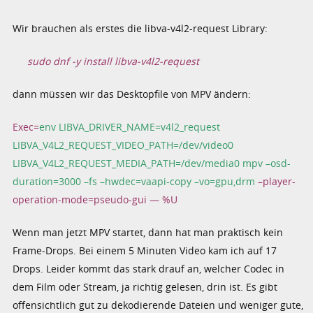
Wir brauchen als erstes die libva-v4l2-request Library:
sudo dnf -y install libva-v4l2-request
dann müssen wir das Desktopfile von MPV ändern:
Exec=
env LIBVA_DRIVER_NAME=v4l2_request
LIBVA_V4L2_REQUEST_VIDEO_PATH=/dev/video0
LIBVA_V4L2_REQUEST_MEDIA_PATH=/dev/media0 mpv –osd-
duration=3000 –fs –hwdec=vaapi-copy –vo=gpu,drm
–player-
operation-mode=pseudo-gui — %U
Wenn man jetzt MPV startet, dann hat man praktisch kein
Frame-Drops. Bei einem 5 Minuten Video kam ich auf 17
Drops. Leider kommt das stark drauf an, welcher Codec in
dem Film oder Stream, ja richtig gelesen, drin ist. Es gibt
offensichtlich gut zu dekodierende Dateien und weniger gute,