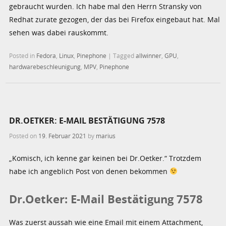
gebraucht wurden. Ich habe mal den Herrn Stransky von
Redhat zurate gezogen, der das bei Firefox eingebaut hat. Mal
sehen was dabei rauskommt.
Posted in
Fedora
,
Linux
,
Pinephone
|
Tagged
allwinner
,
GPU
,
hardwarebeschleunigung
,
MPV
,
Pinephone
DR.OETKER: E-MAIL BESTÄTIGUNG 7578
Posted on
19. Februar 2021
by
marius
„Komisch, ich kenne gar keinen bei Dr.Oetker.“ Trotzdem
habe ich angeblich Post von denen bekommen
Dr.Oetker: E-Mail Bestätigung 7578
Was zuerst aussah wie eine Email mit einem Attachment,