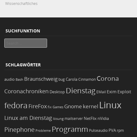
Wissenschaftliches
SUCHFUNKTION
Search
SCHLAGWÖRTER
Corona
Braunschweig
Carola
audio
bug
Bash
Cinnamon
Dienstag
Coronachroniken
Exim
Desktop
Exploit
EMail
Linux
fedora
FireFox
Gnome
kernel
Games
fix
Linux am Dienstag
NetFlix
nVidia
lösung
mailserver
Programm
Pinephone
PVA
Pulseaudio
rpm
Probleme