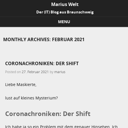
Marius Welt
Der (IT) Blog aus Braunschweig
MENU
Skip to content
MONTHLY ARCHIVES:
FEBRUAR 2021
CORONACHRONIKEN: DER SHIFT
Posted on
27. Februar 2021
by
marius
Liebe Maskierte,
lust auf kleines Mysterium?
Coronachroniken: Der Shift
Ich habe ja so ein Problem mit dem genauer Hinsehen. Ich