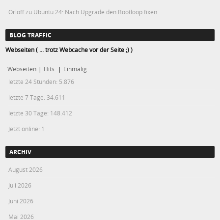
Orloff
zu
Ubuntu 24: Nach Upgrade den Bootloop fixen
BLOG TRAFFIC
Webseiten ( ... trotz Webcache vor der Seite ;) )
Webseiten
|
Hits
|
Einmalig
letzte 24 Stunden:
5.876
letzte 7 Tage:
34.611
letzte 30 Tage:
148.412
Jetzt online: 1
ARCHIV
August 2026
Juli 2026
Juni 2026
Mai 2026