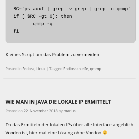
RC=`ps auxf | grep -v grep | grep -c qmmp`

if [ $RC -gt 0]; then

       qmmp -q

fi
Kleines Script um das Problem zu vermeiden.
Posted in
Fedora
,
Linux
|
Tagged
Endlosschleife
,
qmmp
WIE MAN IN JAVA DIE LOKALE IP ERMITTELT
Posted on
22. November 2018
by
marius
Da das Ermitteln der lokalen IPs über alle Interface angeblich
Voodoo ist, hier mal eine Lösung ohne Voodoo