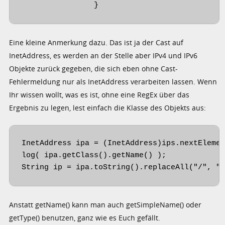
		}
Eine kleine Anmerkung dazu. Das ist ja der Cast auf
InetAddress, es werden an der Stelle aber IPv4 und IPv6
Objekte zurück gegeben, die sich eben ohne Cast-
Fehlermeldung nur als InetAddress verarbeiten lassen. Wenn
Ihr wissen wollt, was es ist, ohne eine RegEx über das
Ergebnis zu legen, lest einfach die Klasse des Objekts aus:
InetAddress ipa = (InetAddress)ips.nextElemen
log( ipa.getClass().getName() );

String ip = ipa.toString().replaceAll("/", "
Anstatt getName() kann man auch getSimpleName() oder
getType() benutzen, ganz wie es Euch gefällt.