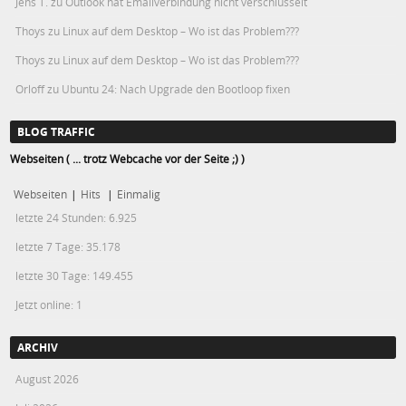
Jens T.
zu
Outlook hat Emailverbindung nicht verschlüsselt
Thoys
zu
Linux auf dem Desktop – Wo ist das Problem???
Thoys
zu
Linux auf dem Desktop – Wo ist das Problem???
Orloff
zu
Ubuntu 24: Nach Upgrade den Bootloop fixen
BLOG TRAFFIC
Webseiten ( ... trotz Webcache vor der Seite ;) )
Webseiten
|
Hits
|
Einmalig
letzte 24 Stunden:
6.925
letzte 7 Tage:
35.178
letzte 30 Tage:
149.455
Jetzt online: 1
ARCHIV
August 2026