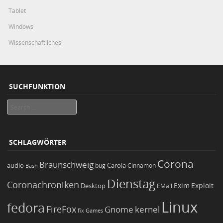
Tablet
Windows
Wissenschaftliches
SUCHFUNKTION
Search
SCHLAGWÖRTER
Corona
Braunschweig
Carola
audio
bug
Bash
Cinnamon
Dienstag
Coronachroniken
Exim
Desktop
Exploit
EMail
Linux
fedora
FireFox
Gnome
kernel
Games
fix