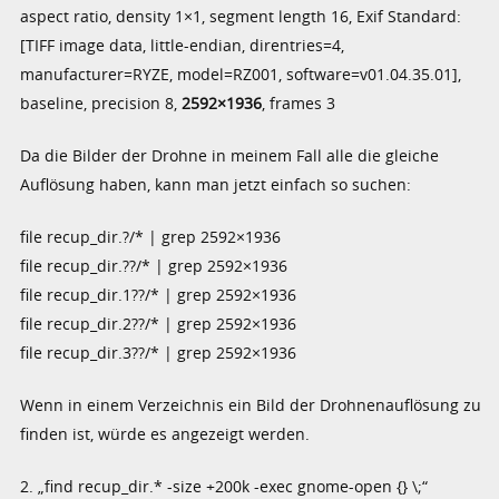
aspect ratio, density 1×1, segment length 16, Exif Standard:
[TIFF image data, little-endian, direntries=4,
manufacturer=RYZE, model=RZ001, software=v01.04.35.01],
baseline, precision 8,
2592×1936
, frames 3
Da die Bilder der Drohne in meinem Fall alle die gleiche
Auflösung haben, kann man jetzt einfach so suchen:
file recup_dir.?/* | grep 2592×1936
file recup_dir.??/* | grep 2592×1936
file recup_dir.1??/* | grep 2592×1936
file recup_dir.2??/* | grep 2592×1936
file recup_dir.3??/* | grep 2592×1936
Wenn in einem Verzeichnis ein Bild der Drohnenauflösung zu
finden ist, würde es angezeigt werden.
2. „find recup_dir.* -size +200k -exec gnome-open {} \;“