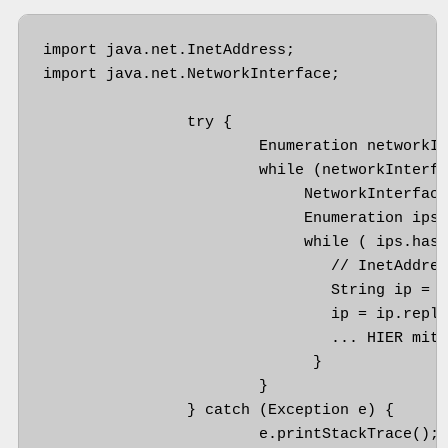
import java.net.InetAddress;

import java.net.NetworkInterface;

                try {

 			Enumeration networkInterfaces = NetworkInterface.getNetworkInterfaces();

 			while (networkInterfaces.hasMoreElements()) {

 		    	     NetworkInterface networkInterface = (NetworkInterface)networkInterfaces.nextElement();

 		    	     Enumeration ips = networkInterface.getInetAddresses();

 		    	     while ( ips.hasMoreElements() ) {

 		    		// InetAddress ipa = (InetAddress)ips.nextElement();

 		    		String ip = ((InetAddress)ips.nextElement()).toString();

 		    		ip = ip.replaceAll("/", "").replaceAll("%.*$","");

 		    		... HIER mit der IP was machen ... 

 		    	      }

 			}

 		} catch (Exception e) {

 			e.printStackTrace();
