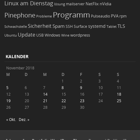
Linux am Dienstag
NetFlix
nVidia
lösung
mailserver
Programm
Pinephone
PVA
Pulseaudio
rpm
Probleme
Sicherheit
TLS
Spam
systemd
Schwachstelle
SSH
Surface
Tablet
Update
wordpress
Ubuntu
USB
Windows
Wine
KALENDER
November 2018
M
D
M
D
F
S
S
1
2
3
4
5
6
7
8
9
10
11
12
13
14
15
16
17
18
19
20
21
22
23
24
25
26
27
28
29
30
« Okt.
Dez. »