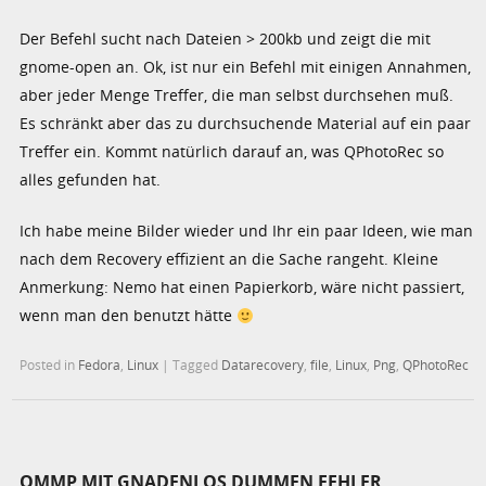
Der Befehl sucht nach Dateien > 200kb und zeigt die mit
gnome-open an. Ok, ist nur ein Befehl mit einigen Annahmen,
aber jeder Menge Treffer, die man selbst durchsehen muß.
Es schränkt aber das zu durchsuchende Material auf ein paar
Treffer ein. Kommt natürlich darauf an, was QPhotoRec so
alles gefunden hat.
Ich habe meine Bilder wieder und Ihr ein paar Ideen, wie man
nach dem Recovery effizient an die Sache rangeht. Kleine
Anmerkung: Nemo hat einen Papierkorb, wäre nicht passiert,
wenn man den benutzt hätte
Posted in
Fedora
,
Linux
|
Tagged
Datarecovery
,
file
,
Linux
,
Png
,
QPhotoRec
QMMP MIT GNADENLOS DUMMEN FEHLER