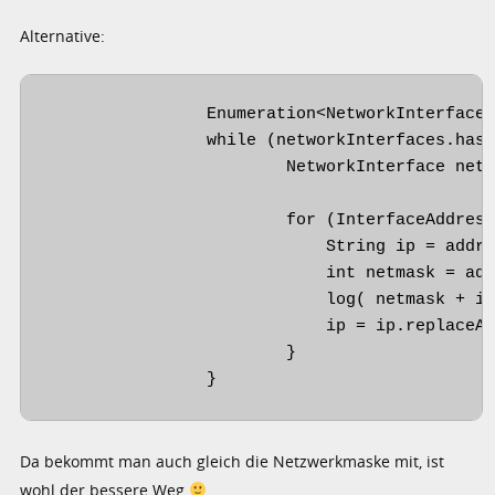
Alternative:
		Enumeration<NetworkInterface> networkInterfaces = NetworkInterface.getNetworkInterfaces();

		while (networkInterfaces.hasMoreElements()) {

		   	NetworkInterface networkInterface = (NetworkInterface)networkInterfaces.nextElement();

		   	for (InterfaceAddress address : networkInterface.getInterfaceAddresses()) {

		   	    String ip = address.getAddress().toString();

	   		    int netmask = address.getNetworkPrefixLength();

	   		    log( netmask + ip );

		   	    ip = ip.replaceAll("/", "").replaceAll("%.*$","");

	   		}

		}
Da bekommt man auch gleich die Netzwerkmaske mit, ist
wohl der bessere Weg