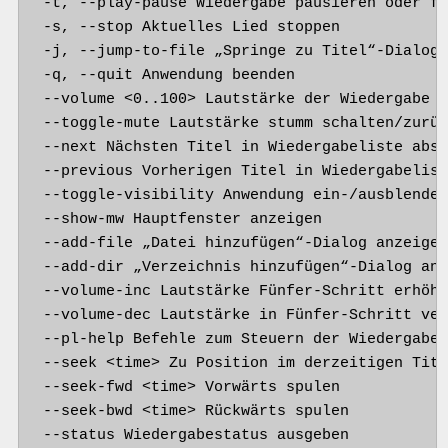
-t, --play-pause Wiedergabe pausieren oder fo
-s, --stop Aktuelles Lied stoppen

-j, --jump-to-file „Springe zu Titel“-Dialog 
-q, --quit Anwendung beenden

--volume <0..100> Lautstärke der Wiedergabe e
--toggle-mute Lautstärke stumm schalten/zurüc
--next Nächsten Titel in Wiedergabeliste absp
--previous Vorherigen Titel in Wiedergabelist
--toggle-visibility Anwendung ein-/ausblenden
--show-mw Hauptfenster anzeigen

--add-file „Datei hinzufügen“-Dialog anzeigen
--add-dir „Verzeichnis hinzufügen“-Dialog anz
--volume-inc Lautstärke Fünfer-Schritt erhöhe
--volume-dec Lautstärke in Fünfer-Schritt ver
--pl-help Befehle zum Steuern der Wiedergabel
--seek <time> Zu Position im derzeitigen Tite
--seek-fwd <time> Vorwärts spulen

--seek-bwd <time> Rückwärts spulen

--status Wiedergabestatus ausgeben
