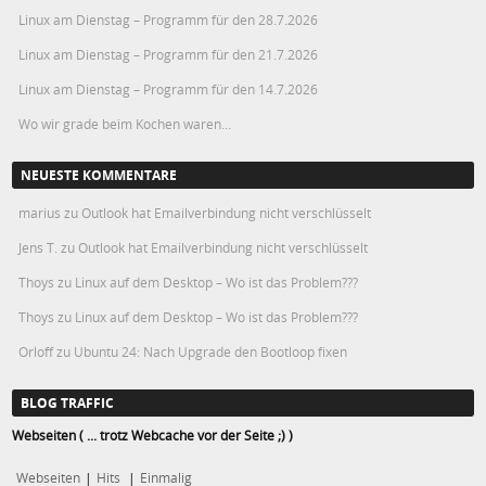
Linux am Dienstag – Programm für den 28.7.2026
Linux am Dienstag – Programm für den 21.7.2026
Linux am Dienstag – Programm für den 14.7.2026
Wo wir grade beim Kochen waren…
NEUESTE KOMMENTARE
marius
zu
Outlook hat Emailverbindung nicht verschlüsselt
Jens T.
zu
Outlook hat Emailverbindung nicht verschlüsselt
Thoys
zu
Linux auf dem Desktop – Wo ist das Problem???
Thoys
zu
Linux auf dem Desktop – Wo ist das Problem???
Orloff
zu
Ubuntu 24: Nach Upgrade den Bootloop fixen
BLOG TRAFFIC
Webseiten ( ... trotz Webcache vor der Seite ;) )
Webseiten
|
Hits
|
Einmalig