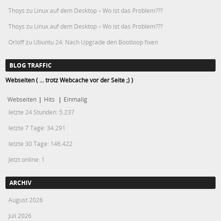
Thoys
zu
Linux auf dem Desktop – Wo ist das Problem???
Thoys
zu
Linux auf dem Desktop – Wo ist das Problem???
Orloff
zu
Ubuntu 24: Nach Upgrade den Bootloop fixen
BLOG TRAFFIC
Webseiten ( ... trotz Webcache vor der Seite ;) )
Webseiten
|
Hits
|
Einmalig
letzte 24 Stunden:
5.237
letzte 7 Tage:
34.291
letzte 30 Tage:
146.422
Jetzt online: 1
ARCHIV
August 2026
Juli 2026