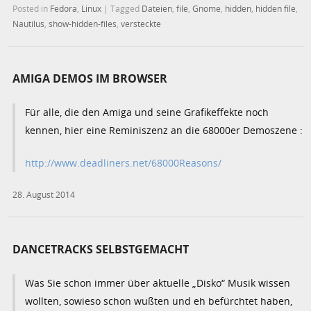
Posted in
Fedora
,
Linux
|
Tagged
Dateien
,
file
,
Gnome
,
hidden
,
hidden file
,
Nautilus
,
show-hidden-files
,
versteckte
AMIGA DEMOS IM BROWSER
Für alle, die den Amiga und seine Grafikeffekte noch
kennen, hier eine Reminiszenz an die 68000er Demoszene :
http://www.deadliners.net/68000Reasons/
28. August 2014
DANCETRACKS SELBSTGEMACHT
Was Sie schon immer über aktuelle „Disko“ Musik wissen
wollten, sowieso schon wußten und eh befürchtet haben,