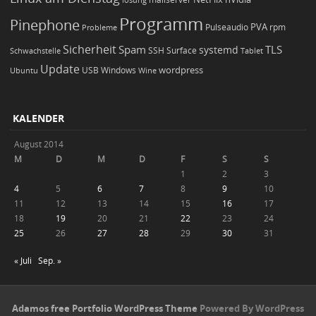
Programm
Pinephone
PVA
Pulseaudio
rpm
Probleme
Sicherheit
TLS
Spam
systemd
Schwachstelle
SSH
Surface
Tablet
Update
wordpress
Ubuntu
USB
Windows
Wine
KALENDER
August 2014
M
D
M
D
F
S
S
1
2
3
4
5
6
7
8
9
10
11
12
13
14
15
16
17
18
19
20
21
22
23
24
25
26
27
28
29
30
31
« Juli
Sep. »
Adamos free Portfolio WordPress Theme
Powered By WordPress