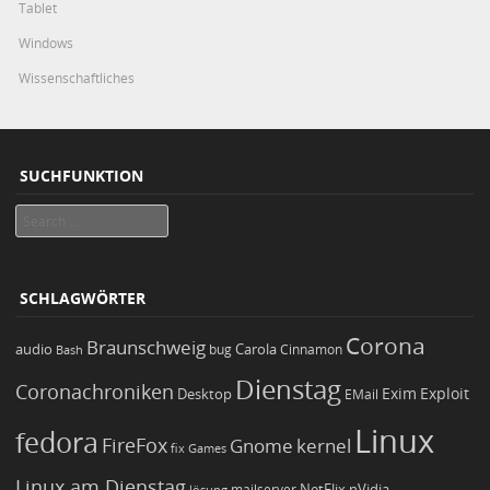
Tablet
Windows
Wissenschaftliches
SUCHFUNKTION
Search
SCHLAGWÖRTER
Corona
Braunschweig
Carola
audio
bug
Bash
Cinnamon
Dienstag
Coronachroniken
Exim
Desktop
Exploit
EMail
Linux
fedora
FireFox
Gnome
kernel
Games
fix
Linux am Dienstag
NetFlix
nVidia
lösung
mailserver