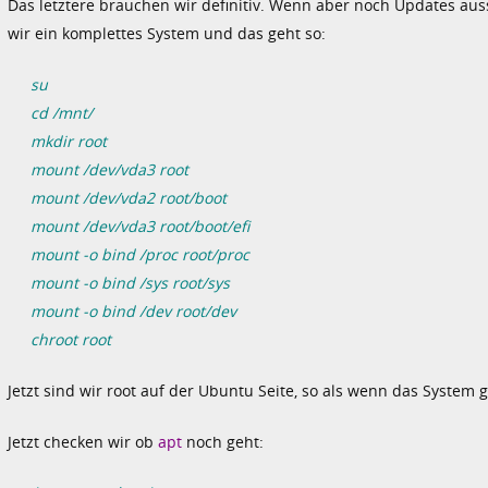
Das letztere brauchen wir definitiv. Wenn aber noch Updates aus
wir ein komplettes System und das geht so:
su
cd /mnt/
mkdir root
mount /dev/vda3 root
mount /dev/vda2 root/boot
mount /dev/vda3 root/boot/efi
mount -o bind /proc root/proc
mount -o bind /sys root/sys
mount -o bind /dev root/dev
chroot root
Jetzt sind wir root auf der Ubuntu Seite, so als wenn das System 
Jetzt checken wir ob
apt
noch geht: