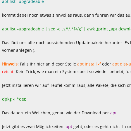
apt list –upgradeable
kommt dabei noch etwas sinnvolles raus, dann führen wir das au
apt list –upgradeable | sed -e „s/\/.*$//g“ | awk ‚{print „apt downl
Das lädt uns alle noch ausstehenden Updatepakete herunter. Es bi
vorher anlegen ).
Hinweis
: Falls ihr hier an dieser Stelle
apt install -f
oder
apt dist-
reicht
. Kein Trick, wie man ein System sonst so wieder behebt, fun
Jetzt installieren wir auf Teufel komm raus, alle Pakete, die sich
dpkg -i *deb
Das dauert ein Weilchen, genau wie der Download per
apt
.
Jetzt gibt es zwei Möglichkeiten:
apt
geht, oder es geht nicht. In u