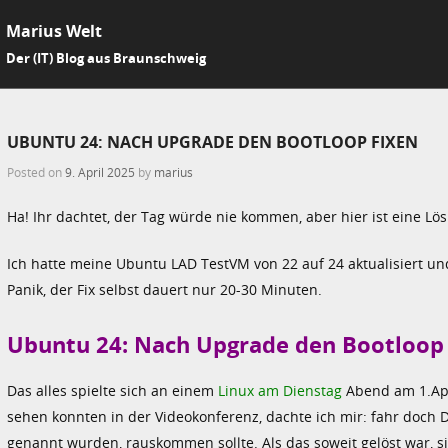
Marius Welt
SKIP 
Der (IT) Blog aus Braunschweig
Me
UBUNTU 24: NACH UPGRADE DEN BOOTLOOP FIXEN
Posted on
9. April 2025
by
marius
Ha! Ihr dachtet, der Tag würde nie kommen, aber hier ist eine L
Ich hatte meine Ubuntu LAD TestVM von 22 auf 24 aktualisiert un
Panik, der Fix selbst dauert nur 20-30 Minuten.
Ubuntu 24: Nach Upgrade den Bootloop 
Das alles spielte sich an einem
Linux am Dienstag
Abend am 1.Apri
sehen konnten in der Videokonferenz, dachte ich mir: fahr doch
genannt wurden, rauskommen sollte. Als das soweit gelöst war, si