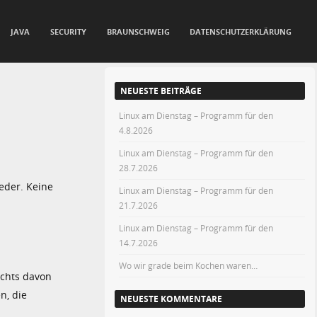
JAVA
SECURITY
BRAUNSCHWEIG
DATENSCHUTZERKLÄRUNG
NEUESTE BEITRÄGE
Linux am Dienstag – Programm für den
4.8.2026
Linux am Dienstag – Programm für den
28.7.2026
eder. Keine
Linux am Dienstag – Programm für den
21.7.2026
Linux am Dienstag – Programm für den
14.7.2026
Wo wir grade beim Kochen waren…
ichts davon
n, die
NEUESTE KOMMENTARE