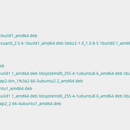
3.1build1_amd64.deb
ssuan0_2.5.6-1build1_amd64.deb libbz2-1.0_1.0.8-5.1build0.1_amd
deb
-1build1.1_amd64.deb libsystemd0_255.4-1ubuntu8.6_amd64.deb lib
bcap2-bin_1%3a2.66-5ubuntu2.2_amd64.deb
buntu1_amd64.deb
-1build1.1_amd64.deb libsystemd0_255.4-1ubuntu8.6_amd64.deb lib
bcap2_2.66-4ubuntu1_amd64.deb