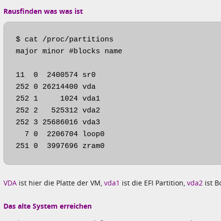
Rausfinden was was ist
$ cat /proc/partitions 

major minor #blocks name

11  0  2400574 sr0

252 0 26214400 vda

252 1     1024 vda1

252 2   525312 vda2

252 3 25686016 vda3

  7 0  2206704 loop0

251 0  3997696 zram0
VDA
ist hier die Platte der VM,
vda1
ist die EFI Partition,
vda2
ist 
Das alte System erreichen