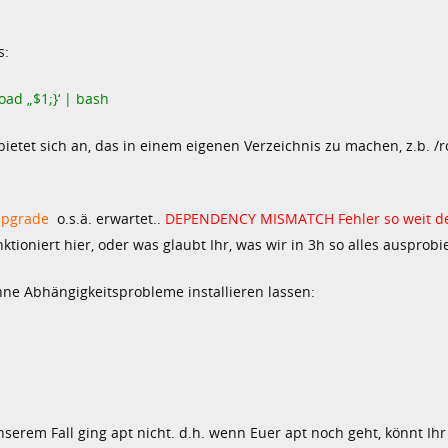
s:
oad „$1;}‘ | bash
etet sich an, das in einem eigenen Verzeichnis zu machen, z.b. /r
upgrade
o.s.ä. erwartet..
DEPENDENCY MISMATCH Fehler so weit de
ktioniert hier, oder was glaubt Ihr, was wir in 3h so alles ausprob
 ohne Abhängigkeitsprobleme installieren lassen:
nserem Fall ging apt nicht. d.h. wenn Euer apt noch geht, könnt Ih