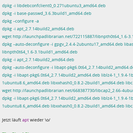
dpkg -i libdebconfclient0_0.271ubuntu3_amd64.deb
dpkg -i base-passwd_3.6.3build1_amd64.deb
dpkg –configure -a
dpkg -i apt_2.7.14build2_amd64.deb
wget http://launchpadlibrarian.net/722115887/libnpth0t64_1.6-
dpkg –auto-deconfigure -i gpgv_2.4.4-2ubuntu17_amd64.deb liba
libnpth0t64_1.6-3.1build1_amd64.deb
dpkg -i apt_2.7.14build2_amd64.deb
dpkg –auto-deconfigure -i libapt-pkg6.0t64_2.7.14build2_amd64.
dpkg -i libapt-pkg6.0t64_2.7.14build2_amd64.deb liblz4-1_1.9.4
1ubuntu8.6_amd64.deb libxxhash0_0.8.2-2build1_amd64.deb li
wget http://launchpadlibrarian.net/668387730/libcap2_2.66-4u
dpkg -i libapt-pkg6.0t64_2.7.14build2_amd64.deb liblz4-1_1.9.4
1ubuntu8.6_amd64.deb libxxhash0_0.8.2-2build1_amd64.deb li
Jetzt läuft
apt
wieder \o/