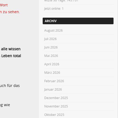
letzte 30 Tage:
145.731
 Wort
Jetzt online: 1
n zu sehen.
ARCHIV
August 2026
Juli 2026
Juni 2026
 alle wissen
 Leben total
Mai 2026
April 2026
März 2026
Februar 2026
uch für das
Januar 2026
Dezember 2025
ng wie
November 2025
Oktober 2025