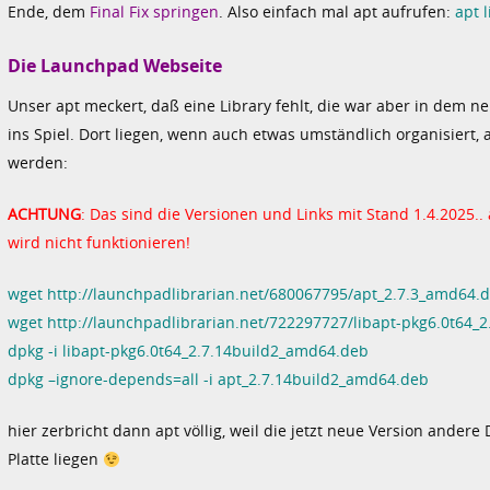
Ende, dem
Final Fix springen
. Also einfach mal apt aufrufen:
apt l
Die Launchpad Webseite
Unser apt meckert, daß eine Library fehlt, die war aber in dem n
ins Spiel. Dort liegen, wenn auch etwas umständlich organisiert, 
werden:
ACHTUNG
: Das sind die Versionen und Links mit Stand 1.4.2025.
wird nicht funktionieren!
wget http://launchpadlibrarian.net/680067795/apt_2.7.3_amd64.
wget http://launchpadlibrarian.net/722297727/libapt-pkg6.0t64_
dpkg -i libapt-pkg6.0t64_2.7.14build2_amd64.deb
dpkg –ignore-depends=all -i apt_2.7.14build2_amd64.deb
hier zerbricht dann apt völlig, weil die jetzt neue Version andere D
Platte liegen