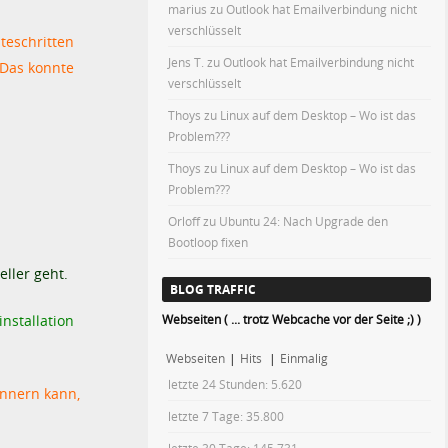
marius
zu
Outlook hat Emailverbindung nicht
verschlüsselt
teschritten
Jens T.
zu
Outlook hat Emailverbindung nicht
 Das konnte
verschlüsselt
Thoys
zu
Linux auf dem Desktop – Wo ist das
Problem???
Thoys
zu
Linux auf dem Desktop – Wo ist das
Problem???
Orloff
zu
Ubuntu 24: Nach Upgrade den
Bootloop fixen
eller geht.
BLOG TRAFFIC
Webseiten ( ... trotz Webcache vor der Seite ;) )
nstallation
Webseiten
|
Hits
|
Einmalig
letzte 24 Stunden:
5.620
innern kann,
letzte 7 Tage:
35.800