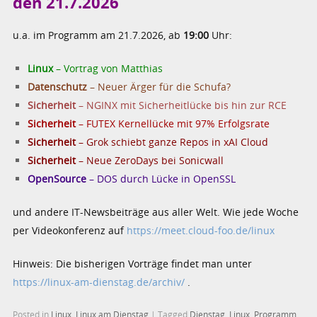
den 21.7.2026
u.a. im Programm am 21.7.2026, ab
19:00
Uhr:
Linux
– Vortrag von Matthias
Datenschutz
– Neuer Ärger für die Schufa?
Sicherheit
– NGINX mit Sicherheitlücke bis hin zur RCE
Sicherheit
– FUTEX Kernellücke mit 97% Erfolgsrate
Sicherheit
– Grok schiebt ganze Repos in xAI Cloud
Sicherheit
– Neue ZeroDays bei Sonicwall
OpenSource
– DOS durch Lücke in OpenSSL
und andere IT-Newsbeiträge aus aller Welt. Wie jede Woche
per Videokonferenz auf
https://meet.cloud-foo.de/linux
Hinweis: Die bisherigen Vorträge findet man unter
https://linux-am-dienstag.de/archiv/
.
Posted in
Linux
,
Linux am Dienstag
|
Tagged
Dienstag
,
Linux
,
Programm