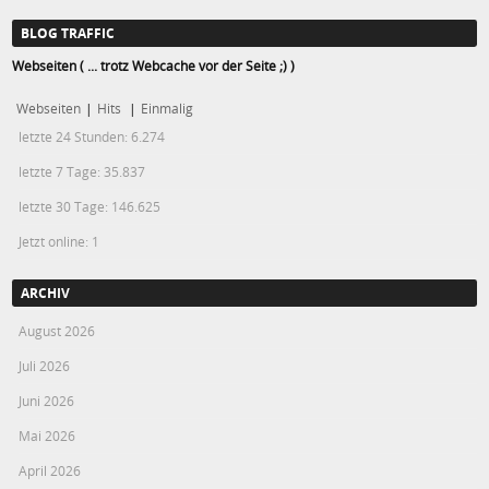
BLOG TRAFFIC
Webseiten ( ... trotz Webcache vor der Seite ;) )
Webseiten
|
Hits
|
Einmalig
letzte 24 Stunden:
6.274
letzte 7 Tage:
35.837
letzte 30 Tage:
146.625
Jetzt online: 1
ARCHIV
August 2026
Juli 2026
Juni 2026
Mai 2026
April 2026