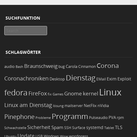
SUCHFUNKTION
Search
SCHLAGWÖRTER
Corona
Braunschweig
Carola
audio
bug
Bash
Cinnamon
Dienstag
Coronachroniken
Exim
Desktop
Exploit
EMail
Linux
fedora
FireFox
Gnome
kernel
Games
fix
Linux am Dienstag
NetFlix
nVidia
lösung
mailserver
Programm
Pinephone
PVA
Pulseaudio
rpm
Probleme
Sicherheit
TLS
Spam
systemd
Schwachstelle
SSH
Surface
Tablet
Update
wordpress
Ubuntu
USB
Windows
Wine