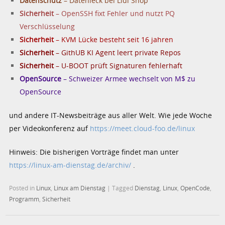
Datenschutz
– Datenleck bei Lidl Shop
Sicherheit
– OpenSSH fixt Fehler und nutzt PQ
Verschlüsselung
Sicherheit
– KVM Lücke besteht seit 16 jahren
Sicherheit
– GithUB KI Agent leert private Repos
Sicherheit
– U-BOOT prüft Signaturen fehlerhaft
OpenSource
– Schweizer Armee wechselt von M$ zu
OpenSource
und andere IT-Newsbeiträge aus aller Welt. Wie jede Woche
per Videokonferenz auf
https://meet.cloud-foo.de/linux
Hinweis: Die bisherigen Vorträge findet man unter
https://linux-am-dienstag.de/archiv/
.
Posted in
Linux
,
Linux am Dienstag
|
Tagged
Dienstag
,
Linux
,
OpenCode
,
Programm
,
Sicherheit