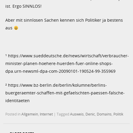
ist. Ergo SINNLOS!
Aber mit sinnlosen Sachen kennen sich Politiker ja bestens
aus
¹ https://www.sueddeutsche.de/news/wirtschaft/verbraucher-
minister-planen-hoehere-huerden-fuer-online-shops-
dpa.urn-newsml-dpa-com-20090101-190524-99-355969
² https://www.bz-berlin.de/berlin/kolumne/berlins-
buergeraemter-schaffen-mit-gefaelschten-paessen-falsche-
identitaeten
Posted in
Allgemein
,
Internet
|
Tagged
Ausweis
,
Denic
,
Domains
,
Politik