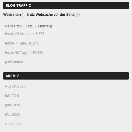
BLOG TRAFFIC
Webseiten ( ... trotz Webcache vor der Seite ;) )
Webseiten
|
Hits
|
Einmalig
letzte 24 Stunden:
6.876
letzte 7 Tage:
35.315
letzte 30 Tage:
149.330
Jetzt online: 1
ARCHIV
August 2026
Juli 2026
Juni 2026
Mai 2026
April 2026