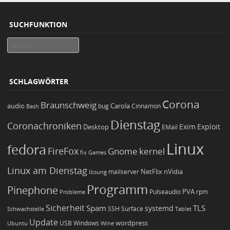
SUCHFUNKTION
Search
SCHLAGWÖRTER
Corona
Braunschweig
Carola
audio
bug
Bash
Cinnamon
Dienstag
Coronachroniken
Exim
Desktop
Exploit
EMail
Linux
fedora
FireFox
Gnome
kernel
Games
fix
Linux am Dienstag
NetFlix
nVidia
lösung
mailserver
Programm
Pinephone
PVA
Pulseaudio
rpm
Probleme
Sicherheit
TLS
Spam
systemd
Schwachstelle
SSH
Surface
Tablet
Update
wordpress
Ubuntu
USB
Windows
Wine