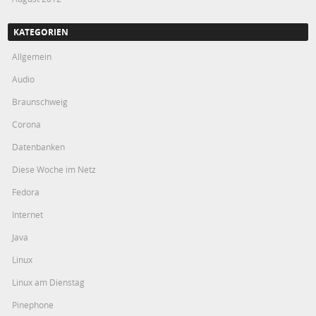
KATEGORIEN
Allgemein
Audio
Braunschweig
Corona
Datenbanken
Diese Woche im Netz
Fedora
Internet
Java
Linux
Linux am Dienstag
Pinephone