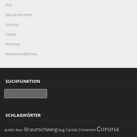
PVA
Secure the Web
Security
Tablet
Windows
Wissenschaftliches
SUCHFUNKTION
Search
SCHLAGWÖRTER
Corona
Braunschweig
Carola
audio
bug
Bash
Cinnamon