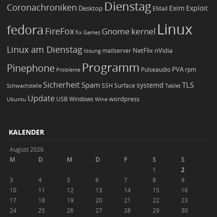
Dienstag
Coronachroniken
Exim
Desktop
Exploit
EMail
Linux
fedora
FireFox
Gnome
kernel
Games
fix
Linux am Dienstag
NetFlix
nVidia
lösung
mailserver
Programm
Pinephone
PVA
Pulseaudio
rpm
Probleme
Sicherheit
TLS
Spam
systemd
Schwachstelle
SSH
Surface
Tablet
Update
wordpress
Ubuntu
USB
Windows
Wine
KALENDER
August 2026
M
D
M
D
F
S
S
1
2
3
4
5
6
7
8
9
10
11
12
13
14
15
16
17
18
19
20
21
22
23
24
25
26
27
28
29
30