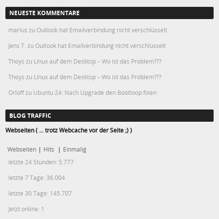
NEUESTE KOMMENTARE
marius
zu
Outlook hat Emailverbindung nicht verschlüsselt
Jens T.
zu
Outlook hat Emailverbindung nicht verschlüsselt
Thoys
zu
Linux auf dem Desktop – Wo ist das Problem???
Thoys
zu
Linux auf dem Desktop – Wo ist das Problem???
Orloff
zu
Ubuntu 24: Nach Upgrade den Bootloop fixen
BLOG TRAFFIC
Webseiten ( ... trotz Webcache vor der Seite ;) )
Webseiten
|
Hits
|
Einmalig
letzte 24 Stunden:
5.777
letzte 7 Tage:
36.004
letzte 30 Tage:
145.707
Jetzt online: 1