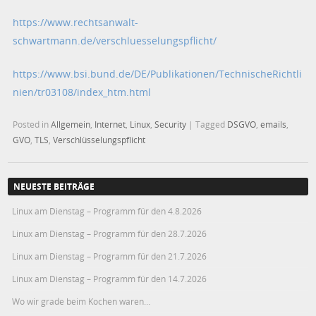
https://www.rechtsanwalt-
schwartmann.de/verschluesselungspflicht/
https://www.bsi.bund.de/DE/Publikationen/TechnischeRichtli
nien/tr03108/index_htm.html
Posted in
Allgemein
,
Internet
,
Linux
,
Security
|
Tagged
DSGVO
,
emails
,
GVO
,
TLS
,
Verschlüsselungspflicht
NEUESTE BEITRÄGE
Linux am Dienstag – Programm für den 4.8.2026
Linux am Dienstag – Programm für den 28.7.2026
Linux am Dienstag – Programm für den 21.7.2026
Linux am Dienstag – Programm für den 14.7.2026
Wo wir grade beim Kochen waren…