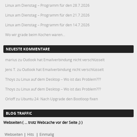
Linux am Dienstag – Programm für den 28.7.2026
Linux am Dienstag – Programm für den 21.7.2026
Linux am Dienstag – Programm für den 14.7.2026
Wo wir grade beim Kochen waren…
NEUESTE KOMMENTARE
marius
zu
Outlook hat Emailverbindung nicht verschlüsselt
Jens T.
zu
Outlook hat Emailverbindung nicht verschlüsselt
Thoys
zu
Linux auf dem Desktop – Wo ist das Problem???
Thoys
zu
Linux auf dem Desktop – Wo ist das Problem???
Orloff
zu
Ubuntu 24: Nach Upgrade den Bootloop fixen
BLOG TRAFFIC
Webseiten ( ... trotz Webcache vor der Seite ;) )
Webseiten
|
Hits
|
Einmalig