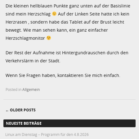
Die kleinen hellblauen Punkte ganz unten auf der Basislinie
sind mein Herzschlag
Auf der Linken Seite hatte ich kein
Herzrasen , sondern habe das Tablet auf der Brust leicht
bewegt. Wie man sehen kann, ein ganz einfacher
Herzschlagmonitor
Der Rest der Aufnahme ist Hintergundrauschen durch den
Verkehrslärm in der Stadt.
Wenn Sie Fragen haben, kontaktieren Sie mich einfach.
Posted in
Allgemein
←
OLDER POSTS
Post navigation
NEUESTE BEITRÄGE
Linux am Dienstag – Programm für den 4.8.2026