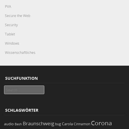
PVA
Secure the Web
Security
Tablet
Windows
Wissenschaftliches
SUCHFUNKTION
Search
SCHLAGWÖRTER
Corona
Braunschweig
Carola
audio
bug
Bash
Cinnamon