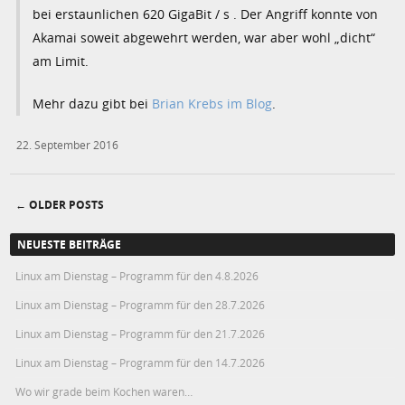
bei erstaunlichen 620 GigaBit / s . Der Angriff konnte von
Akamai soweit abgewehrt werden, war aber wohl „dicht“
am Limit.
Mehr dazu gibt bei
Brian Krebs im Blog
.
22. September 2016
←
OLDER POSTS
Post navigation
NEUESTE BEITRÄGE
Linux am Dienstag – Programm für den 4.8.2026
Linux am Dienstag – Programm für den 28.7.2026
Linux am Dienstag – Programm für den 21.7.2026
Linux am Dienstag – Programm für den 14.7.2026
Wo wir grade beim Kochen waren…