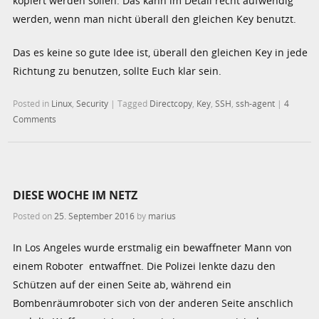
kopiert werden sollen. Das kann im Detail recht aufwendig
werden, wenn man nicht überall den gleichen Key benutzt.
Das es keine so gute Idee ist, überall den gleichen Key in jede
Richtung zu benutzen, sollte Euch klar sein.
Posted in
Linux
,
Security
|
Tagged
Directcopy
,
Key
,
SSH
,
ssh-agent
|
4
Comments
DIESE WOCHE IM NETZ
Posted on
25. September 2016
by
marius
In Los Angeles wurde erstmalig ein bewaffneter Mann von
einem Roboter entwaffnet. Die Polizei lenkte dazu den
Schützen auf der einen Seite ab, während ein
Bombenräumroboter sich von der anderen Seite anschlich