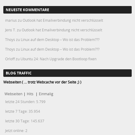
NEUESTE KOMMENTARE
marius
zu
Outlook hat Emailverbindung nicht verschlüsselt
Jens T.
zu
Outlook hat Emailverbindung nicht verschlüsselt
Thoys
zu
Linux auf dem Desktop – Wo ist das Problem???
Thoys
zu
Linux auf dem Desktop – Wo ist das Problem???
Orloff
zu
Ubuntu 24: Nach Upgrade den Bootloop fixen
BLOG TRAFFIC
Webseiten ( ... trotz Webcache vor der Seite ;) )
Webseiten
|
Hits
|
Einmalig
letzte 24 Stunden:
5.799
letzte 7 Tage:
35.954
letzte 30 Tage:
145.637
Jetzt online: 2