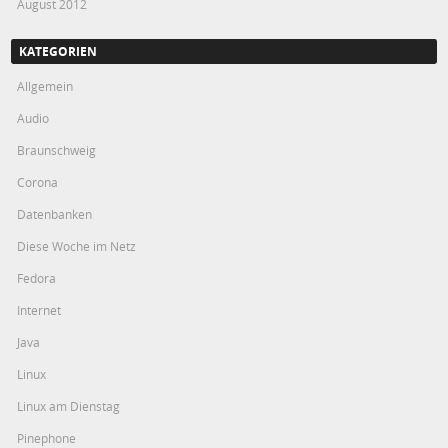
August 2012
KATEGORIEN
Allgemein
Audio
Braunschweig
Corona
Datenbanken
Diese Woche im Netz
Fedora
Internet
Java
Linux
Linux am Dienstag
Pinephone