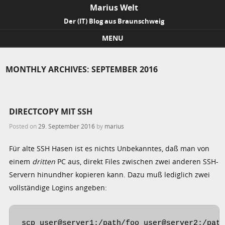
Marius Welt
Der (IT) Blog aus Braunschweig
MENU
Skip to content
MONTHLY ARCHIVES:
SEPTEMBER 2016
DIRECTCOPY MIT SSH
Posted on
29. September 2016
by
marius
Für alte SSH Hasen ist es nichts Unbekanntes, daß man von
einem
dritten
PC aus, direkt Files zwischen zwei anderen SSH-
Servern hinundher kopieren kann. Dazu muß lediglich zwei
vollständige Logins angeben:
scp user@server1:/path/foo user@server2:/pat