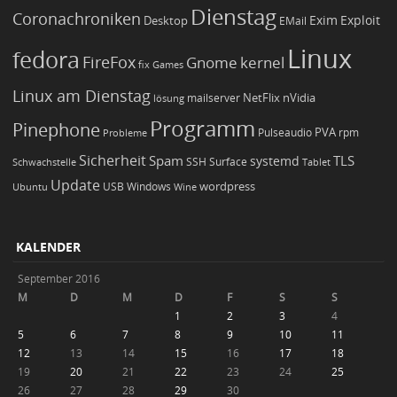
Dienstag
Coronachroniken
Exim
Desktop
Exploit
EMail
Linux
fedora
FireFox
Gnome
kernel
Games
fix
Linux am Dienstag
NetFlix
nVidia
lösung
mailserver
Programm
Pinephone
PVA
Pulseaudio
rpm
Probleme
Sicherheit
TLS
Spam
systemd
Schwachstelle
SSH
Surface
Tablet
Update
wordpress
Ubuntu
USB
Windows
Wine
KALENDER
September 2016
M
D
M
D
F
S
S
1
2
3
4
5
6
7
8
9
10
11
12
13
14
15
16
17
18
19
20
21
22
23
24
25
26
27
28
29
30