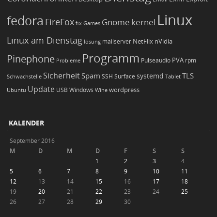
Linux
fedora
FireFox
Gnome
kernel
Games
fix
Linux am Dienstag
NetFlix
nVidia
lösung
mailserver
Programm
Pinephone
PVA
Pulseaudio
rpm
Probleme
Sicherheit
TLS
Spam
systemd
Schwachstelle
SSH
Surface
Tablet
Update
wordpress
Ubuntu
USB
Windows
Wine
KALENDER
September 2016
M
D
M
D
F
S
S
1
2
3
4
5
6
7
8
9
10
11
12
13
14
15
16
17
18
19
20
21
22
23
24
25
26
27
28
29
30