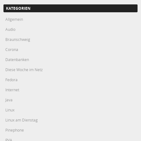
KATEGORIEN
Allgemein
Audio
Braunschweig
Corona
Datenbanken
Diese Woche im Netz
Fedora
Internet
Java
Linux
Linux am Dienstag
Pinephone
PVA