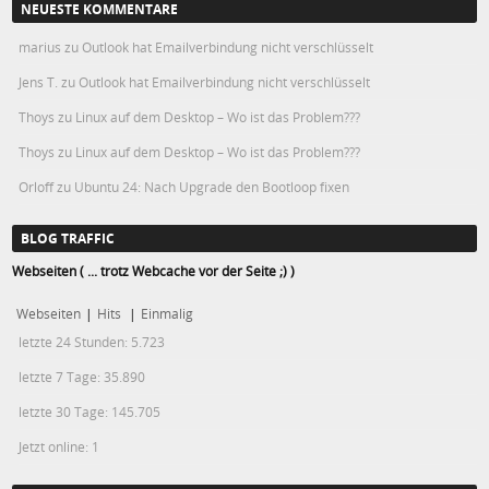
NEUESTE KOMMENTARE
marius
zu
Outlook hat Emailverbindung nicht verschlüsselt
Jens T.
zu
Outlook hat Emailverbindung nicht verschlüsselt
Thoys
zu
Linux auf dem Desktop – Wo ist das Problem???
Thoys
zu
Linux auf dem Desktop – Wo ist das Problem???
Orloff
zu
Ubuntu 24: Nach Upgrade den Bootloop fixen
BLOG TRAFFIC
Webseiten ( ... trotz Webcache vor der Seite ;) )
Webseiten
|
Hits
|
Einmalig
letzte 24 Stunden:
5.723
letzte 7 Tage:
35.890
letzte 30 Tage:
145.705
Jetzt online: 1