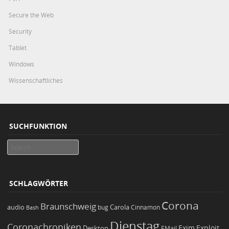
Secure the Web
Security
Tablet
Windows
Wissenschaftliches
SUCHFUNKTION
Search
SCHLAGWÖRTER
Corona
Braunschweig
Carola
audio
bug
Bash
Cinnamon
Dienstag
Coronachroniken
Exim
Desktop
Exploit
EMail