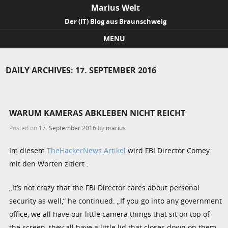
Marius Welt
Der (IT) Blog aus Braunschweig
MENU
Skip to content
DAILY ARCHIVES:
17. SEPTEMBER 2016
WARUM KAMERAS ABKLEBEN NICHT REICHT
Posted on
17. September 2016
by
marius
Im diesem
TheHackerNews Artikel
wird FBI Director Comey
mit den Worten zitiert :
„It’s not crazy that the FBI Director cares about personal
security as well,“ he continued. „If you go into any government
office, we all have our little camera things that sit on top of
the screen, they all have a little lid that closes down on them,