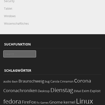
Security
Tablet
Windows
Wissenschaftliches
SUCHFUNKTION
Search
SCHLAGWÖRTER
Corona
Braunschweig
Carola
audio
bug
Bash
Cinnamon
Dienstag
Coronachroniken
Exim
Desktop
Exploit
EMail
Linux
fedora
FireFox
Gnome
kernel
Games
fix