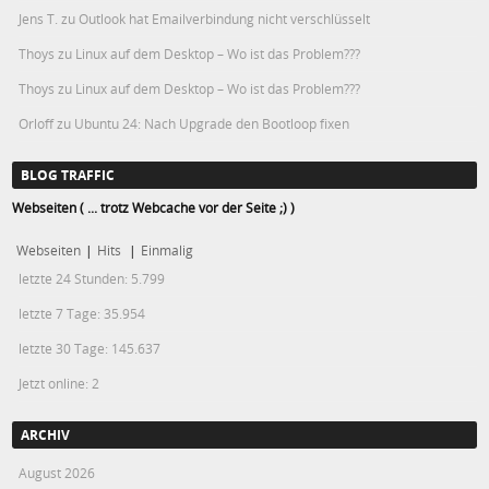
Jens T.
zu
Outlook hat Emailverbindung nicht verschlüsselt
Thoys
zu
Linux auf dem Desktop – Wo ist das Problem???
Thoys
zu
Linux auf dem Desktop – Wo ist das Problem???
Orloff
zu
Ubuntu 24: Nach Upgrade den Bootloop fixen
BLOG TRAFFIC
Webseiten ( ... trotz Webcache vor der Seite ;) )
Webseiten
|
Hits
|
Einmalig
letzte 24 Stunden:
5.799
letzte 7 Tage:
35.954
letzte 30 Tage:
145.637
Jetzt online: 2
ARCHIV
August 2026