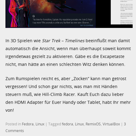
In 3D Spielen wie
Star Trek – Timelines
beeinflußt man damit
automatisch die Ansicht, wenn man überhaupt soweit kommt
irgendetwas gezielt zu aktivieren. Gäbe es die Excapetaste
nicht, man hätte an einen schlechten Witz denken können.
Zum Rumspielen reicht es, aber „Zocken“ kann man getrost
vergessen! Und schon gar nichts, was man mit Händen
steuern muß, wie Hill-Climb Racer. Kauft Euch dazu lieber
den HDMI Adapter für Euer Handy oder Tablet, habt Ihr mehr
von!
Posted in
Fedora
,
Linux
|
Tagged
fedora
,
Linux
,
RemixOS
,
VirtualBox
|
3
Comments