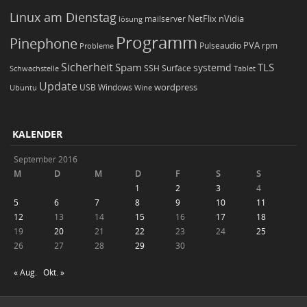
Linux am Dienstag
NetFlix
nVidia
lösung
mailserver
Programm
Pinephone
PVA
Pulseaudio
rpm
Probleme
Sicherheit
TLS
Spam
systemd
Schwachstelle
SSH
Surface
Tablet
Update
wordpress
Ubuntu
USB
Windows
Wine
KALENDER
September 2016
M
D
M
D
F
S
S
1
2
3
4
5
6
7
8
9
10
11
12
13
14
15
16
17
18
19
20
21
22
23
24
25
26
27
28
29
30
« Aug.
Okt. »