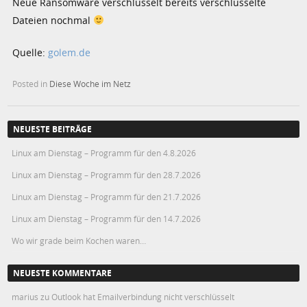
Neue Ransomware verschlüsselt bereits verschlüsselte
Dateien nochmal
Quelle:
golem.de
Posted in
Diese Woche im Netz
NEUESTE BEITRÄGE
Linux am Dienstag – Programm für den 4.8.2026
Linux am Dienstag – Programm für den 28.7.2026
Linux am Dienstag – Programm für den 21.7.2026
Linux am Dienstag – Programm für den 14.7.2026
Wo wir grade beim Kochen waren…
NEUESTE KOMMENTARE
marius
zu
Outlook hat Emailverbindung nicht verschlüsselt