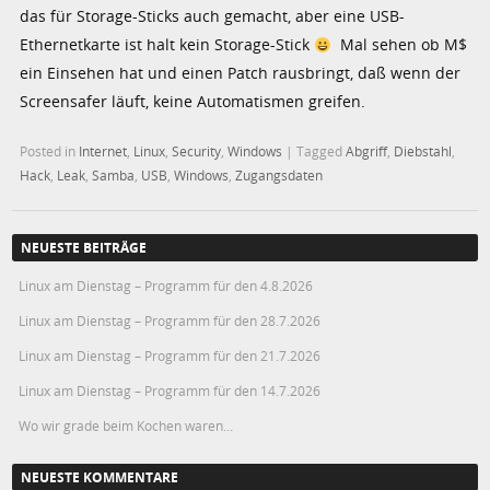
das für Storage-Sticks auch gemacht, aber eine USB-
Ethernetkarte ist halt kein Storage-Stick
Mal sehen ob M$
ein Einsehen hat und einen Patch rausbringt, daß wenn der
Screensafer läuft, keine Automatismen greifen.
Posted in
Internet
,
Linux
,
Security
,
Windows
|
Tagged
Abgriff
,
Diebstahl
,
Hack
,
Leak
,
Samba
,
USB
,
Windows
,
Zugangsdaten
NEUESTE BEITRÄGE
Linux am Dienstag – Programm für den 4.8.2026
Linux am Dienstag – Programm für den 28.7.2026
Linux am Dienstag – Programm für den 21.7.2026
Linux am Dienstag – Programm für den 14.7.2026
Wo wir grade beim Kochen waren…
NEUESTE KOMMENTARE