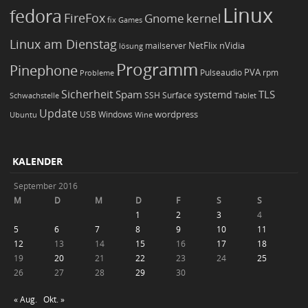
Linux
fedora
FireFox
Gnome
kernel
Games
fix
Linux am Dienstag
NetFlix
nVidia
lösung
mailserver
Programm
Pinephone
PVA
Pulseaudio
rpm
Probleme
Sicherheit
TLS
Spam
systemd
Schwachstelle
SSH
Surface
Tablet
Update
wordpress
Ubuntu
USB
Windows
Wine
KALENDER
September 2016
M
D
M
D
F
S
S
1
2
3
4
5
6
7
8
9
10
11
12
13
14
15
16
17
18
19
20
21
22
23
24
25
26
27
28
29
30
« Aug.
Okt. »