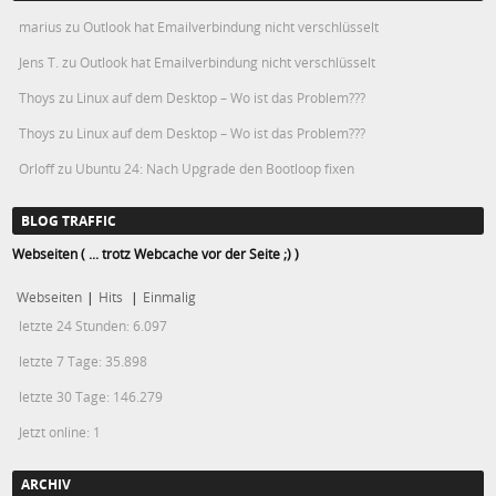
marius
zu
Outlook hat Emailverbindung nicht verschlüsselt
Jens T.
zu
Outlook hat Emailverbindung nicht verschlüsselt
Thoys
zu
Linux auf dem Desktop – Wo ist das Problem???
Thoys
zu
Linux auf dem Desktop – Wo ist das Problem???
Orloff
zu
Ubuntu 24: Nach Upgrade den Bootloop fixen
BLOG TRAFFIC
Webseiten ( ... trotz Webcache vor der Seite ;) )
Webseiten
|
Hits
|
Einmalig
letzte 24 Stunden:
6.097
letzte 7 Tage:
35.898
letzte 30 Tage:
146.279
Jetzt online: 1
ARCHIV