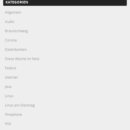
KATEGORIEN
Allgemein
Audio
Braunschweig
Corona
Datenbanken
Diese Woche im Netz
Fedora
Internet
Java
Linux
Linux am Dienstag
Pinephone
PVA