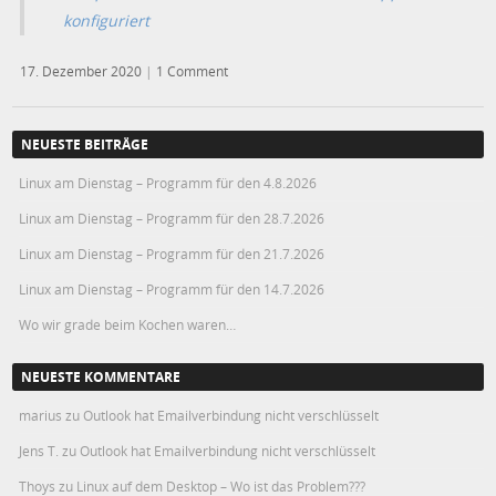
konfiguriert
17. Dezember 2020
|
1 Comment
NEUESTE BEITRÄGE
Linux am Dienstag – Programm für den 4.8.2026
Linux am Dienstag – Programm für den 28.7.2026
Linux am Dienstag – Programm für den 21.7.2026
Linux am Dienstag – Programm für den 14.7.2026
Wo wir grade beim Kochen waren…
NEUESTE KOMMENTARE
marius
zu
Outlook hat Emailverbindung nicht verschlüsselt
Jens T.
zu
Outlook hat Emailverbindung nicht verschlüsselt
Thoys
zu
Linux auf dem Desktop – Wo ist das Problem???