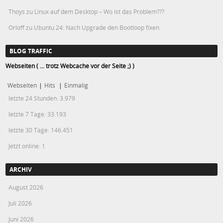
Thoys
zu
Linux auf dem Desktop – Wo ist das Problem???
Orloff
zu
Ubuntu 24: Nach Upgrade den Bootloop fixen
BLOG TRAFFIC
Webseiten ( ... trotz Webcache vor der Seite ;) )
Webseiten
|
Hits
|
Einmalig
letzte 24 Stunden:
3.979
letzte 7 Tage:
33.193
letzte 30 Tage:
146.451
Jetzt online: 1
ARCHIV
August 2026
Juli 2026
Juni 2026