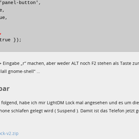
'panel-button',

,

,
true });
 Eingabe „r“ machen, aber weder ALT noch F2 stehen als Taste zu
llall gnome-shell“ …
bar
folgend, habe ich mir LightDM Lock mal angesehen und es um die
ne schlafen gelegt wird ( Suspend ). Damit ist das Telefon jetzt 
ck-v2.zip