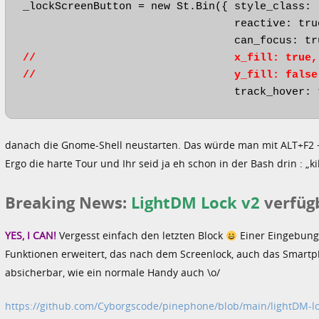
_lockScreenButton = new St.Bin({ style_class: 
                                 reactive: true
//                               x_fill: true,
//                               y_fill: false
                                 track_hover: 
danach die Gnome-Shell neustarten. Das würde man mit ALT+F2 +
Ergo die harte Tour und Ihr seid ja eh schon in der Bash drin : „ki
Breaking News:
LightDM Lock v2
verfüg
YES, I CAN!
Vergesst einfach den letzten Block
Einer Eingebung 
Funktionen erweitert, das nach dem Screenlock, auch das Smartpho
absicherbar, wie ein normale Handy auch \o/
https://github.com/Cyborgscode/pinephone/blob/main/lightDM-lo