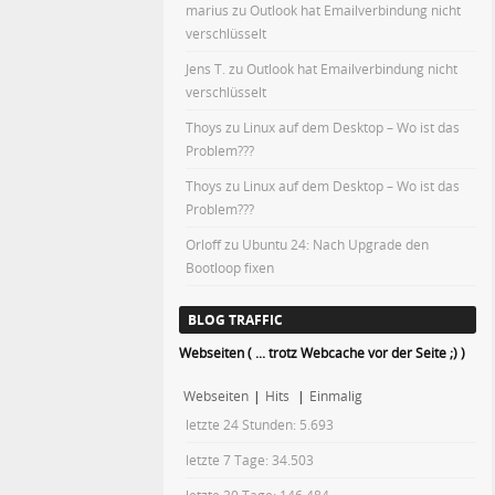
marius
zu
Outlook hat Emailverbindung nicht
verschlüsselt
Jens T.
zu
Outlook hat Emailverbindung nicht
verschlüsselt
Thoys
zu
Linux auf dem Desktop – Wo ist das
Problem???
Thoys
zu
Linux auf dem Desktop – Wo ist das
Problem???
Orloff
zu
Ubuntu 24: Nach Upgrade den
Bootloop fixen
BLOG TRAFFIC
Webseiten ( ... trotz Webcache vor der Seite ;) )
Webseiten
|
Hits
|
Einmalig
letzte 24 Stunden:
5.693
letzte 7 Tage:
34.503