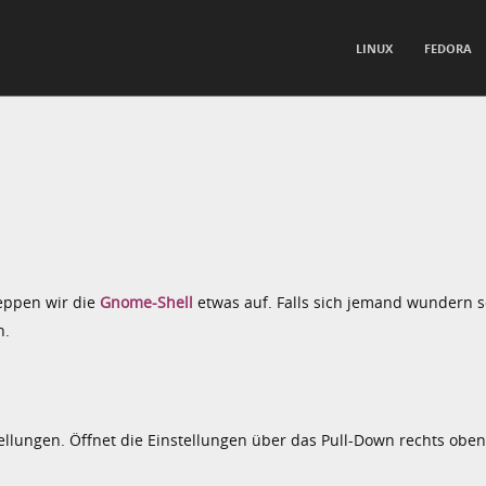
TO CONTENT
LINUX
FEDORA
nu
eppen wir die
Gnome-Shell
etwas auf. Falls sich jemand wundern so
n.
ellungen. Öffnet die Einstellungen über das Pull-Down rechts oben 