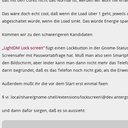
das mit den Cores nicht das Normal ist, werden wir wohl nie erfa
Das wäre doch echt cool, daß wenn die Load über 1 geht, jeweil
abgeschaltet würde, wenn die Load sinkt. Das würde Energie spare
Kommen wir zu den schwierigeren Kandidaten:
„LightDM Lock screen“
fügt einen Lockbutton in der Gnome-Statusle
Screensafer mit Passwortabfrage hat. Muß man also sein Smartph
den Bildschirm, aber leider kann man dann nicht mehr das Telefon
darin begründet, daß es das Telefon noch nicht gab, als die Erw
Außerdem müßt Ihr die vor dem Start erst einmal fixen:
$ vi .local/share/gnome-shell/extensions/lockscreen\@dev.anterg
und dann dafür sorgen, daß es so aussieht: