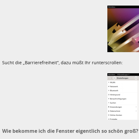
Sucht die „Barrierefreiheit“, dazu müßt Ihr runterscrollen:
Wie bekomme ich die Fenster eigentlich so schön groß?