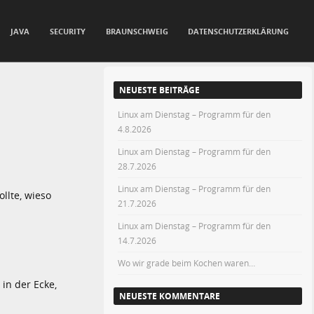
JAVA
SECURITY
BRAUNSCHWEIG
DATENSCHUTZERKLÄRUNG
NEUESTE BEITRÄGE
Linux am Dienstag – Programm für den
4.8.2026
Linux am Dienstag – Programm für den
28.7.2026
Linux am Dienstag – Programm für den
llte, wieso
21.7.2026
Linux am Dienstag – Programm für den
14.7.2026
Wo wir grade beim Kochen waren…
in der Ecke,
NEUESTE KOMMENTARE