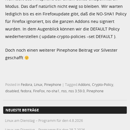
Modus. Das darf natürlich nicht ewig so bleiben. Wir warten
lediglich bis es ein Firefoxupdate gibt, daß die NO-SHA1 Policy
für Firefox ignoriert, bis die ganzen Addons neu signiert
wurden. In dem Augenblick können wir die DEFAULT Policy
wiederherstellen ( update-crypto-policies –set DEFAULT ).
Doch noch einen weiterer Pinephone Beitrag vor Silvester
geschafft
Posted in
Fedora
,
Linux
,
Pinephone
|
Tagged
Addons
,
Crypto-Policy
,
disabled
,
fedora
,
FireFox
,
no-sha1
,
nss
,
nss 3.59.0
,
Pinephone
NEUESTE BEITRÄGE
Linux am Dienstag – Programm für den 4.8.2026
Linux am Dienstag – Programm für den 28.7.2026