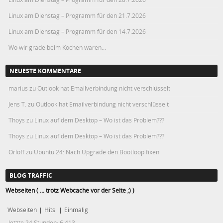
Linux am Dienstag – Programm für den 21.7.2026
Linux am Dienstag – Programm für den 14.7.2026
Wo wir grade beim Kochen waren…
NEUESTE KOMMENTARE
marius
zu
Outlook hat Emailverbindung nicht verschlüsselt
Jens T.
zu
Outlook hat Emailverbindung nicht verschlüsselt
Thoys
zu
Linux auf dem Desktop – Wo ist das Problem???
Thoys
zu
Linux auf dem Desktop – Wo ist das Problem???
Orloff
zu
Ubuntu 24: Nach Upgrade den Bootloop fixen
BLOG TRAFFIC
Webseiten ( ... trotz Webcache vor der Seite ;) )
Webseiten
|
Hits
|
Einmalig
letzte 24 Stunden:
6.413