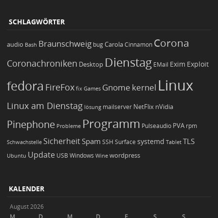
SCHLAGWÖRTER
Corona
Braunschweig
Carola
audio
bug
Bash
Cinnamon
Dienstag
Coronachroniken
Exim
Desktop
Exploit
EMail
Linux
fedora
FireFox
Gnome
kernel
Games
fix
Linux am Dienstag
NetFlix
nVidia
lösung
mailserver
Programm
Pinephone
PVA
Pulseaudio
rpm
Probleme
Sicherheit
TLS
Spam
systemd
Schwachstelle
SSH
Surface
Tablet
Update
wordpress
Ubuntu
USB
Windows
Wine
KALENDER
August 2026
M
D
M
D
F
S
S