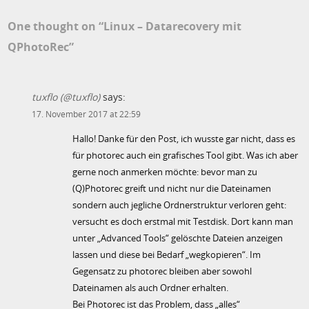
One thought on “
Linux – Datarecovery mit
QPhotoRec
”
tuxflo (@tuxflo)
says:
17. November 2017 at 22:59
Hallo! Danke für den Post, ich wusste gar nicht, dass es
für photorec auch ein grafisches Tool gibt. Was ich aber
gerne noch anmerken möchte: bevor man zu
(Q)Photorec greift und nicht nur die Dateinamen
sondern auch jegliche Ordnerstruktur verloren geht:
versucht es doch erstmal mit Testdisk. Dort kann man
unter „Advanced Tools“ gelöschte Dateien anzeigen
lassen und diese bei Bedarf „wegkopieren“. Im
Gegensatz zu photorec bleiben aber sowohl
Dateinamen als auch Ordner erhalten.
Bei Photorec ist das Problem, dass „alles“