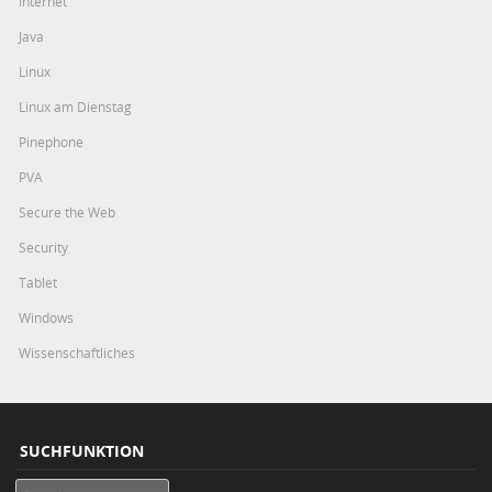
Internet
Java
Linux
Linux am Dienstag
Pinephone
PVA
Secure the Web
Security
Tablet
Windows
Wissenschaftliches
SUCHFUNKTION
Search