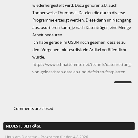
wiederhergestellt wird. Dazu gehören z.B. auch
Tonnenweise Thumbnail-Dateien die durch diverse
Programme erzeugt werden. Diese dann im Nachgang
auszusortieren kann, je nach Datenträger, eine Menge
Arbeit bedeuten.
Ich habe gerade im OSBN noch gesehen, dass es zu
dem Vorgehen mit testdisk ein Artikel veröffentlicht
wurde:
https://www.schnatterente.net/technik/datenrettung-
von-geloeschten-dateien-und-defekten-festplatten
Comments are closed.
NEUESTE BEITRÄGE
Linux am Dienstag – Programm für den 4.8.2026