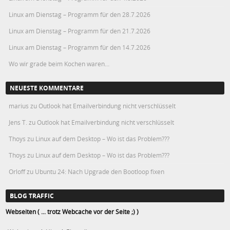
Linux am Dienstag – Programm für den 28.7.2026
Linux am Dienstag – Programm für den 21.7.2026
Linux am Dienstag – Programm für den 14.7.2026
Wo wir grade beim Kochen waren…
NEUESTE KOMMENTARE
marius
zu
Outlook hat Emailverbindung nicht verschlüsselt
Jens T.
zu
Outlook hat Emailverbindung nicht verschlüsselt
Thoys
zu
Linux auf dem Desktop – Wo ist das Problem???
Thoys
zu
Linux auf dem Desktop – Wo ist das Problem???
Orloff
zu
Ubuntu 24: Nach Upgrade den Bootloop fixen
BLOG TRAFFIC
Webseiten ( ... trotz Webcache vor der Seite ;) )