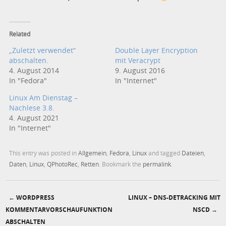
Related
„Zuletzt verwendet“
Double Layer Encryption
abschalten.
mit Veracrypt
4. August 2014
9. August 2016
In "Fedora"
In "Internet"
Linux Am Dienstag –
Nachlese 3.8.
4. August 2021
In "Internet"
This entry was posted in
Allgemein
,
Fedora
,
Linux
and tagged
Dateien
,
Daten
,
Linux
,
QPhotoRec
,
Retten
. Bookmark the
permalink
.
←
WORDPRESS
LINUX – DNS-DETRACKING MIT
Post navigation
KOMMENTARVORSCHAUFUNKTION
NSCD
→
ABSCHALTEN