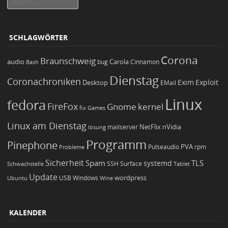
SCHLAGWÖRTER
Corona
Braunschweig
Carola
audio
bug
Bash
Cinnamon
Dienstag
Coronachroniken
Exim
Desktop
Exploit
EMail
Linux
fedora
FireFox
Gnome
kernel
Games
fix
Linux am Dienstag
NetFlix
nVidia
lösung
mailserver
Programm
Pinephone
PVA
Pulseaudio
rpm
Probleme
Sicherheit
TLS
Spam
systemd
Schwachstelle
SSH
Surface
Tablet
Update
wordpress
Ubuntu
USB
Windows
Wine
KALENDER