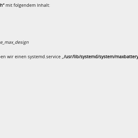
sh“
mit folgendem Inhalt:
age_max_design
en wir einen systemd.service „
/usr/lib/systemd/system/maxbattery