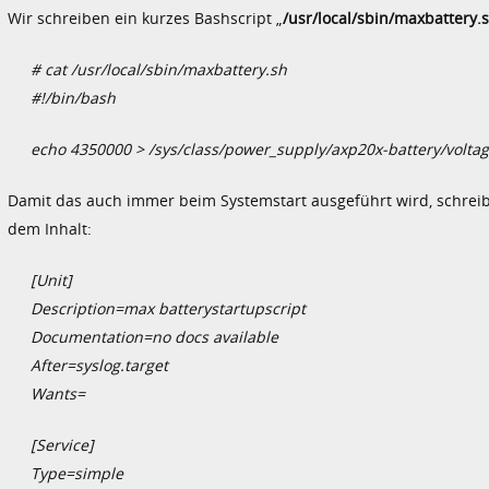
Wir schreiben ein kurzes Bashscript „
/usr/local/sbin/maxbattery.
# cat /usr/local/sbin/maxbattery.sh
#!/bin/bash
echo 4350000 > /sys/class/power_supply/axp20x-battery/volt
Damit das auch immer beim Systemstart ausgeführt wird, schreib
dem Inhalt:
[Unit]
Description=max batterystartupscript
Documentation=no docs available
After=syslog.target
Wants=
[Service]
Type=simple