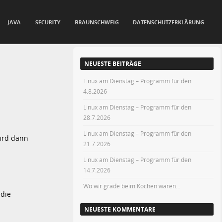
JAVA
SECURITY
BRAUNSCHWEIG
DATENSCHUTZERKLÄRUNG
NEUESTE BEITRÄGE
Linux am Dienstag – Programm für den
4.8.2026
Linux am Dienstag – Programm für den
28.7.2026
Linux am Dienstag – Programm für den
wird dann
21.7.2026
Linux am Dienstag – Programm für den
14.7.2026
Wo wir grade beim Kochen waren…
 die
NEUESTE KOMMENTARE