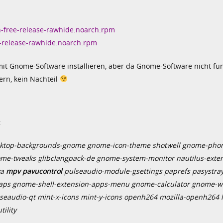
on-free-release-rawhide.noarch.rpm
e-release-rawhide.noarch.rpm
 Gnome-Software installieren, aber da Gnome-Software nicht fun
fern, kein Nachteil
:
desktop-backgrounds-gnome gnome-icon-theme shotwell gnome-pho
e-tweaks glibclangpack-de gnome-system-monitor nautilus-exte
va
mpv pavucontrol
pulseaudio-module-gsettings paprefs pasystr
aps gnome-shell-extension-apps-menu gnome-calculator gnome-w
eaudio-qt mint-x-icons mint-y-icons openh264 mozilla-openh264 l
ility