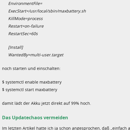
EnvironmentFile=
ExecStart=/usr/local/sbin/maxbattery.sh
KillMode=process
Restart=on-failure
RestartSec=60s
[Install]
WantedBy=multi-user.target
noch starten und einschalten:
$ systemctl enable maxbattery
$ systemctl start maxbattery
damit lädt der Akku jetzt direkt auf 99% hoch.
Das Updatechaos vermeiden
Im letzten Artikel hatte ich ja schon angesprochen, daß „einfac