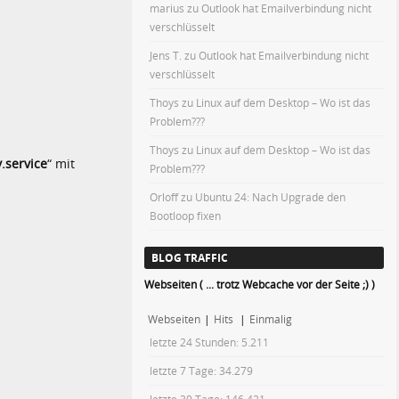
marius
zu
Outlook hat Emailverbindung nicht
verschlüsselt
Jens T.
zu
Outlook hat Emailverbindung nicht
verschlüsselt
Thoys
zu
Linux auf dem Desktop – Wo ist das
Problem???
Thoys
zu
Linux auf dem Desktop – Wo ist das
.service
“ mit
Problem???
Orloff
zu
Ubuntu 24: Nach Upgrade den
Bootloop fixen
BLOG TRAFFIC
Webseiten ( ... trotz Webcache vor der Seite ;) )
Webseiten
|
Hits
|
Einmalig
letzte 24 Stunden:
5.211
letzte 7 Tage:
34.279