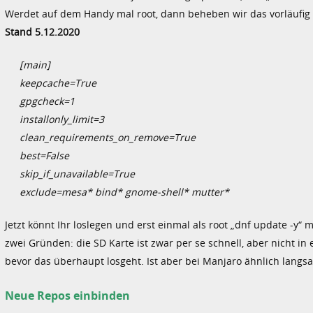
Werdet auf dem Handy mal root, dann beheben wir das vorläufig (
Stand 5.12.2020
[main]
keepcache=True
gpgcheck=1
installonly_limit=3
clean_requirements_on_remove=True
best=False
skip_if_unavailable=True
exclude=mesa* bind* gnome-shell* mutter*
Jetzt könnt Ihr loslegen und erst einmal als root „dnf update -y“
zwei Gründen: die SD Karte ist zwar per se schnell, aber nicht 
bevor das überhaupt losgeht. Ist aber bei Manjaro ähnlich langs
Neue Repos einbinden