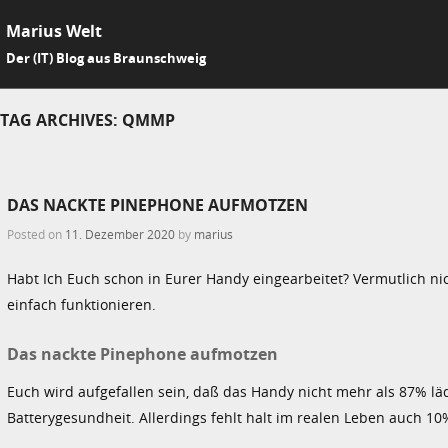
Marius Welt
SKIP 
Der (IT) Blog aus Braunschweig
Me
TAG ARCHIVES:
QMMP
DAS NACKTE PINEPHONE AUFMOTZEN
Posted on
11. Dezember 2020
by
marius
Habt Ich Euch schon in Eurer Handy eingearbeitet? Vermutlich ni
einfach funktionieren.
Das nackte Pinephone aufmotzen
Euch wird aufgefallen sein, daß das Handy nicht mehr als 87% läd
Batterygesundheit. Allerdings fehlt halt im realen Leben auch 