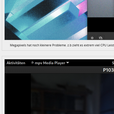
Megapixels hat noch kleinere Probleme. z.b zieht es extrem viel CPU Leis