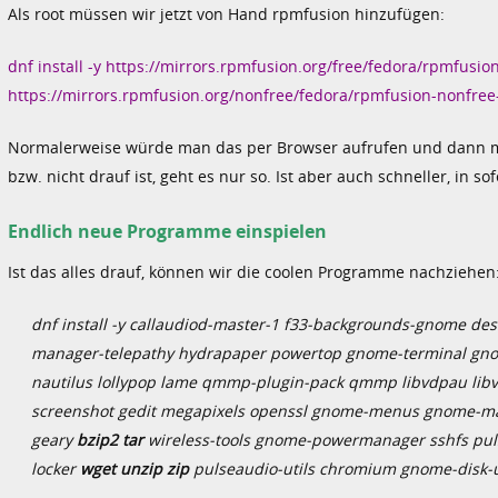
Als root müssen wir jetzt von Hand rpmfusion hinzufügen:
dnf install -y https://mirrors.rpmfusion.org/free/fedora/rpmfusi
https://mirrors.rpmfusion.org/nonfree/fedora/rpmfusion-nonfre
Normalerweise würde man das per Browser aufrufen und dann mit
bzw. nicht drauf ist, geht es nur so. Ist aber auch schneller, in so
Endlich neue Programme einspielen
Ist das alles drauf, können wir die coolen Programme nachziehen
dnf install -y callaudiod-master-1 f33-backgrounds-gnome 
manager-telepathy hydrapaper powertop gnome-terminal gnom
nautilus lollypop lame qmmp-plugin-pack qmmp libvdpau lib
screenshot gedit megapixels openssl gnome-menus gnome-m
geary
bzip2 tar
wireless-tools gnome-powermanager sshfs puls
locker
wget
unzip zip
pulseaudio-utils chromium gnome-disk-ut