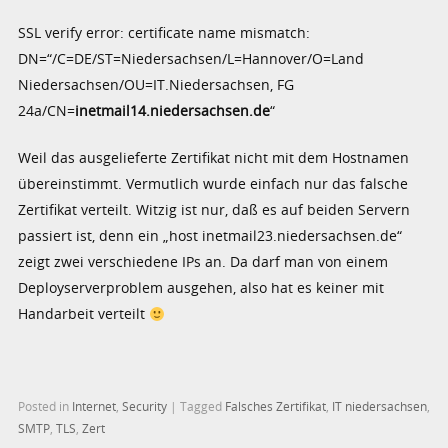
SSL verify error: certificate name mismatch:
DN=“/C=DE/ST=Niedersachsen/L=Hannover/O=Land
Niedersachsen/OU=IT.Niedersachsen, FG
24a/CN=
inetmail14.niedersachsen.de
“
Weil das ausgelieferte Zertifikat nicht mit dem Hostnamen
übereinstimmt. Vermutlich wurde einfach nur das falsche
Zertifikat verteilt. Witzig ist nur, daß es auf beiden Servern
passiert ist, denn ein „host inetmail23.niedersachsen.de“
zeigt zwei verschiedene IPs an. Da darf man von einem
Deployserverproblem ausgehen, also hat es keiner mit
Handarbeit verteilt
Posted in
Internet
,
Security
|
Tagged
Falsches Zertifikat
,
IT niedersachsen
,
SMTP
,
TLS
,
Zert