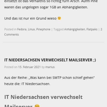
einsetzt ist das Verhältnis so richtig fürn Arsch. Aufm Pine
waren das ungelogen sogar 1GB an Abhängigkeiten.
Und das ist nur ein Grund wieso
Posted in
Fedora
,
Linux
,
Pinephone
|
Tagged
Anhängigkeiten
,
Flatpaks
|
2
Comments
IT NIEDERSACHSEN VERWECHSELT MAILSERVER ;)
Posted on
15. Februar 2021
by
marius
Aus der Reihe: „Was kann bei SMTP schon schief gehen“
heute die: IT Niedersachsen.
IT Niedersachsen verwechselt
Mailserver