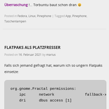
Überraschung
!… Torbuntu baut schon dran
Posted in
Fedora
,
Linux
,
Pinephone
|
Tagged
App
,
Pinephone
,
Taschenlampen
FLATPAKS ALS PLATZFRESSER
Posted on
16. Februar 2021
by
marius
Falls sich jemand gefragt hat, warum ich so ungern Flatpaks
einsetze:
org.gnome.Fractal permissions:

    ipc      network              fallback-x1
    dri      dbus access [1]
