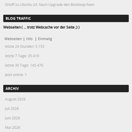
Orloff
zu
Ubuntu 24: Nach Upgrade den Bootloop fixen
BLOG TRAFFIC
Webseiten ( ... trotz Webcache vor der Seite ;) )
Webseiten
|
Hits
|
Einmalig
letzte 24 Stunden:
5.155
letzte 7 Tage:
35.410
letzte 30 Tage:
145.476
Jetzt online: 1
ARCHIV
August 2026
Juli 2026
Juni 2026
Mai 2026