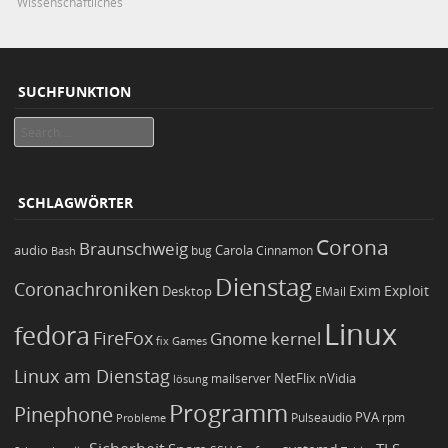
Wissenschaftliches
SUCHFUNKTION
Search
SCHLAGWÖRTER
Corona
Braunschweig
Carola
audio
bug
Bash
Cinnamon
Dienstag
Coronachroniken
Exim
Desktop
Exploit
EMail
Linux
fedora
FireFox
Gnome
kernel
Games
fix
Linux am Dienstag
NetFlix
nVidia
lösung
mailserver
Programm
Pinephone
PVA
Pulseaudio
rpm
Probleme