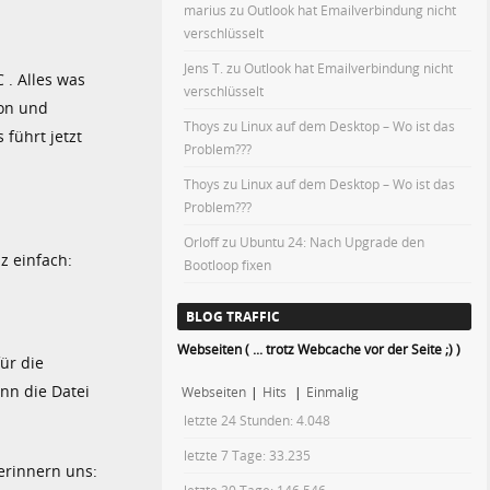
marius
zu
Outlook hat Emailverbindung nicht
verschlüsselt
Jens T.
zu
Outlook hat Emailverbindung nicht
 . Alles was
verschlüsselt
ion und
Thoys
zu
Linux auf dem Desktop – Wo ist das
führt jetzt
Problem???
Thoys
zu
Linux auf dem Desktop – Wo ist das
Problem???
Orloff
zu
Ubuntu 24: Nach Upgrade den
z einfach:
Bootloop fixen
BLOG TRAFFIC
Webseiten ( ... trotz Webcache vor der Seite ;) )
ür die
nn die Datei
Webseiten
|
Hits
|
Einmalig
letzte 24 Stunden:
4.048
letzte 7 Tage:
33.235
 erinnern uns: