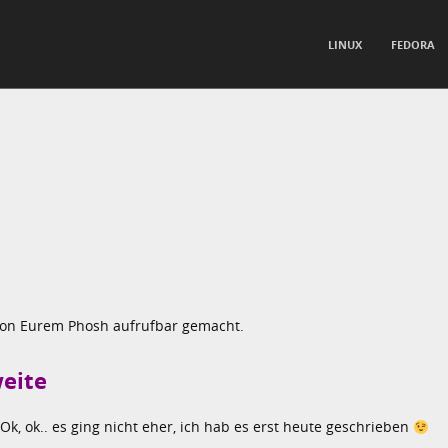
TO CONTENT
LINUX
FEDORA
nu
von Eurem Phosh aufrufbar gemacht.
eite
Ok, ok.. es ging nicht eher, ich hab es erst heute geschrieben