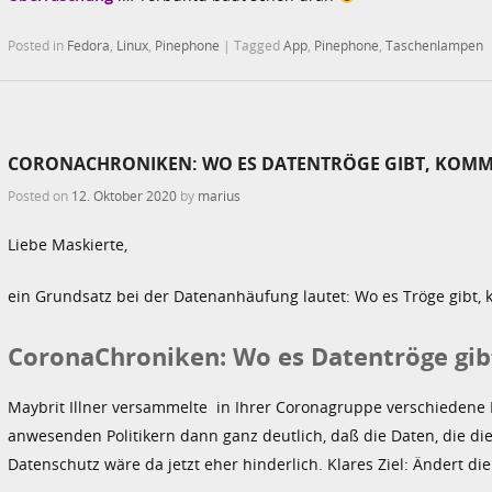
Posted in
Fedora
,
Linux
,
Pinephone
|
Tagged
App
,
Pinephone
,
Taschenlampen
CORONACHRONIKEN: WO ES DATENTRÖGE GIBT, KOMM
Posted on
12. Oktober 2020
by
marius
Liebe Maskierte,
ein Grundsatz bei der Datenanhäufung lautet: Wo es Tröge gibt,
CoronaChroniken: Wo es Datentröge gi
Maybrit Illner versammelte in Ihrer Coronagruppe verschiedene P
anwesenden Politikern dann ganz deutlich, daß die Daten, die d
Datenschutz wäre da jetzt eher hinderlich. Klares Ziel: Ändert d