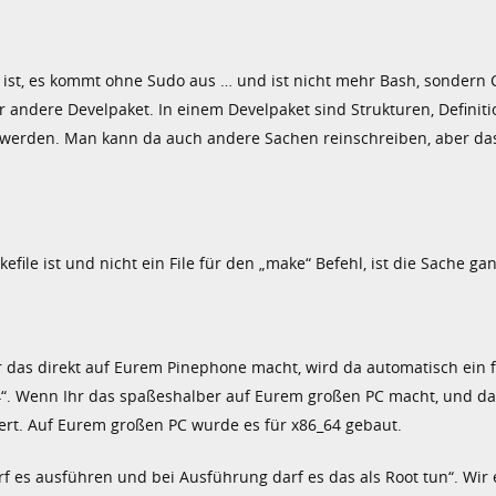
 ist, es kommt ohne Sudo aus … und ist nicht mehr Bash, sondern C
r andere Develpaket. In einem Develpaket sind Strukturen, Definit
t werden. Man kann da auch andere Sachen reinschreiben, aber das 
ile ist und nicht ein File für den „make“ Befehl, ist die Sache gan
r das direkt auf Eurem Pinephone macht, wird da automatisch ein f
h64“. Wenn Ihr das spaßeshalber auf Eurem großen PC macht, und da
oniert. Auf Eurem großen PC wurde es für x86_64 gebaut.
darf es ausführen und bei Ausführung darf es das als Root tun“. Wir