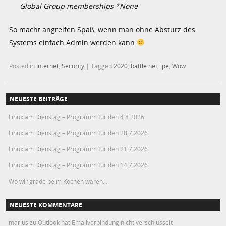
Global Group memberships *None
So macht angreifen Spaß, wenn man ohne Absturz des
Systems einfach Admin werden kann
Posted in
Internet
,
Security
|
Tagged
2020
,
battle.net
,
lpe
,
Wow
NEUESTE BEITRÄGE
Linux am Dienstag – Programm für den 4.8.2026
Linux am Dienstag – Programm für den 28.7.2026
Linux am Dienstag – Programm für den 21.7.2026
Linux am Dienstag – Programm für den 14.7.2026
Wo wir grade beim Kochen waren…
NEUESTE KOMMENTARE
marius
zu
Outlook hat Emailverbindung nicht verschlüsselt