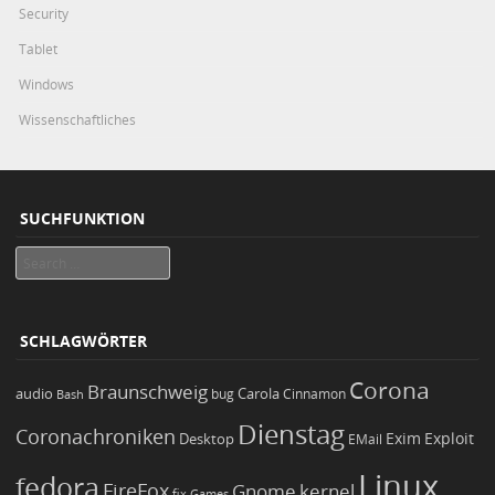
Security
Tablet
Windows
Wissenschaftliches
SUCHFUNKTION
Search
SCHLAGWÖRTER
Corona
Braunschweig
Carola
audio
bug
Bash
Cinnamon
Dienstag
Coronachroniken
Exim
Desktop
Exploit
EMail
Linux
fedora
FireFox
Gnome
kernel
Games
fix