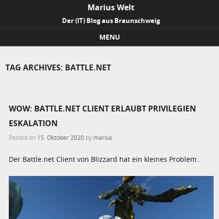
Marius Welt
Der (IT) Blog aus Braunschweig
MENU
Skip to content
TAG ARCHIVES:
BATTLE.NET
WOW: BATTLE.NET CLIENT ERLAUBT PRIVILEGIEN
ESKALATION
Posted on
15. Oktober 2020
by
marius
Der Battle.net Client von Blizzard hat ein kleines Problem..