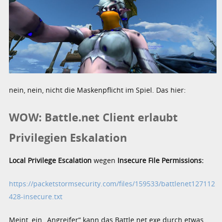
nein, nein, nicht die Maskenpflicht im Spiel. Das hier:
WOW: Battle.net Client erlaubt
Privilegien Eskalation
Local Privilege Escalation
wegen
Insecure File Permissions:
https://packetstormsecurity.com/files/159533/battlenet127112
428-insecure.txt
Meint, ein „Angreifer“ kann das Battle.net.exe durch etwas