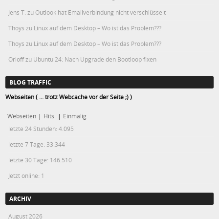
Jens T.
zu
Outlook hat Emailverbindung nicht verschlüsselt
Thoys
zu
Linux auf dem Desktop – Wo ist das Problem???
Thoys
zu
Linux auf dem Desktop – Wo ist das Problem???
Orloff
zu
Ubuntu 24: Nach Upgrade den Bootloop fixen
BLOG TRAFFIC
Webseiten ( ... trotz Webcache vor der Seite ;) )
Webseiten
|
Hits
|
Einmalig
letzte 24 Stunden:
4.095
letzte 7 Tage:
33.344
letzte 30 Tage:
146.510
Jetzt online: 1
ARCHIV
August 2026