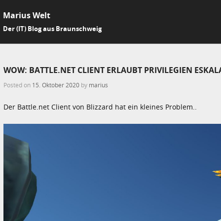
Marius Welt
SKIP 
Der (IT) Blog aus Braunschweig
Me
WOW: BATTLE.NET CLIENT ERLAUBT PRIVILEGIEN ESKA
Posted on
15. Oktober 2020
by
marius
Der Battle.net Client von Blizzard hat ein kleines Problem..