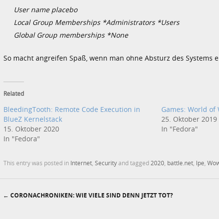
User name placebo
Local Group Memberships *Administrators *Users
Global Group memberships *None
So macht angreifen Spaß, wenn man ohne Absturz des Systems 
Related
BleedingTooth: Remote Code Execution in
Games: World of 
BlueZ Kernelstack
25. Oktober 2019
15. Oktober 2020
In "Fedora"
In "Fedora"
This entry was posted in
Internet
,
Security
and tagged
2020
,
battle.net
,
lpe
,
Wo
←
CORONACHRONIKEN: WIE VIELE SIND DENN JETZT TOT?
Post navigation