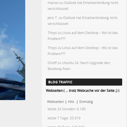
marius
zu
Outlook hat Emailverbindung nicht
verschlüsselt
Jens T.
zu
Outlook hat Emailverbindung nicht
verschlüsselt
Thoys
zu
Linux auf dem Desktop – Wo ist das
Problem???
Thoys
zu
Linux auf dem Desktop – Wo ist das
Problem???
Orloff
zu
Ubuntu 24: Nach Upgrade den
Bootloop fixen
BLOG TRAFFIC
Webseiten ( ... trotz Webcache vor der Seite ;) )
Webseiten
|
Hits
|
Einmalig
letzte 24 Stunden:
6.100
letzte 7 Tage:
35.019