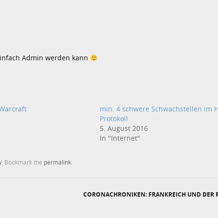
einfach Admin werden kann
Warcraft
min. 4 schwere Schwachstellen im 
Protokoll
5. August 2016
In "Internet"
w
. Bookmark the
permalink
.
CORONACHRONIKEN: FRANKREICH UND DER