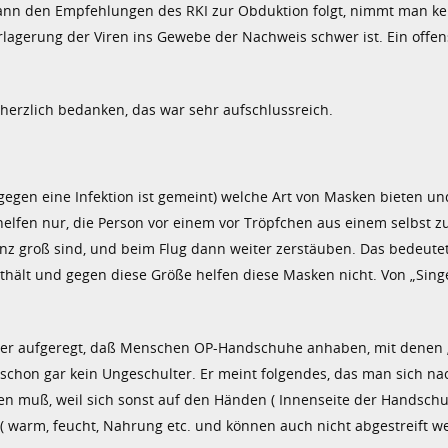
ann den Empfehlungen des RKI zur Obduktion folgt, nimmt man ke
agerung der Viren ins Gewebe der Nachweis schwer ist. Ein offens
herzlich bedanken, das war sehr aufschlussreich.
gegen eine Infektion ist gemeint) welche Art von Masken bieten un
elfen nur, die Person vor einem vor Tröpfchen aus einem selbst z
anz groß sind, und beim Flug dann weiter zerstäuben. Das bedeute
enthält und gegen diese Größe helfen diese Masken nicht. Von „Sin
rüber aufgeregt, daß Menschen OP-Handschuhe anhaben, mit denen 
schon gar kein Ungeschulter. Er meint folgendes, das man sich n
n muß, weil sich sonst auf den Händen ( Innenseite der Handschu
 ( warm, feucht, Nahrung etc. und können auch nicht abgestreift w