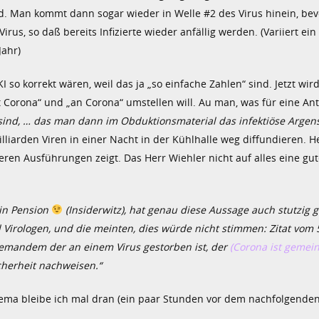
d. Man kommt dann sogar wieder in Welle #2 des Virus hinein, bevo
rus, so daß bereits Infizierte wieder anfällig werden. (Variiert ei
Jahr)
I so korrekt wären, weil das ja „so einfache Zahlen“ sind. Jetzt wi
t Corona“ und „an Corona“ umstellen will. Au man, was für eine Ant
 sind, … das man dann im Obduktionsmaterial das infektiöse Argens
illiarden Viren in einer Nacht in der Kühlhalle weg diffundieren. H
teren Ausführungen zeigt. Das Herr Wiehler nicht auf alles eine gu
 in Pension
(Insiderwitz), hat genau diese Aussage auch stutzig
 Virologen, und die meinten, dies würde nicht stimmen: Zitat vom 
 jemandem der an einem Virus gestorben ist, der
(Corona ist gemein
icherheit nachweisen.“
ema bleibe ich mal dran (ein paar Stunden vor dem nachfolgenden 