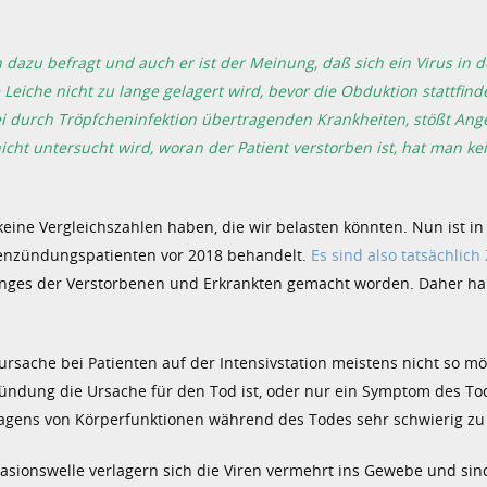
 dazu befragt und auch er ist der Meinung, daß sich ein Virus in 
iche nicht zu lange gelagert wird, bevor die Obduktion stattfinde
 durch Tröpfcheninfektion übertragenden Krankheiten, stößt Ange
t untersucht wird, woran der Patient verstorben ist, hat man ke
 keine Vergleichszahlen haben, die wir belasten könnten. Nun ist in
genenzündungspatienten vor 2018 behandelt.
Es sind also tatsächlich
enges der Verstorbenen und Erkrankten gemacht worden. Daher ha
ache bei Patienten auf der Intensivstation meistens nicht so mög
zündung die Ursache für den Tod ist, oder nur ein Symptom des T
rsagens von Körperfunktionen während des Todes sehr schwierig zu 
sionswelle verlagern sich die Viren vermehrt ins Gewebe und sin