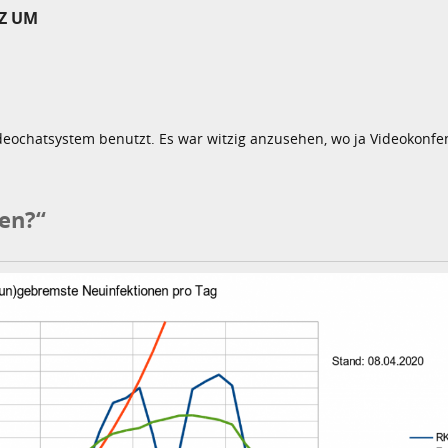
Z UM
deochatsystem benutzt. Es war witzig anzusehen, wo ja Videokonfen
en?“