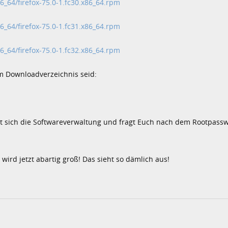
86_64/firefox-75.0-1.fc30.x86_64.rpm
86_64/firefox-75.0-1.fc31.x86_64.rpm
86_64/firefox-75.0-1.fc32.x86_64.rpm
 im Downloadverzeichnis seid:
net sich die Softwareverwaltung und fragt Euch nach dem Rootpass
wird jetzt abartig groß! Das sieht so dämlich aus!