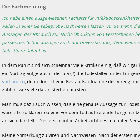
Die Fachmeinung
Ich habe einen ausgewiesenen Facharzt für Infektionskrankheiten
Fällen in einer Gewebeprobe nachweisen lassen würde, wenn die Le
Aussagen des RKI auch zur Nicht-Obduktion von Verstorbenen bei
passenden Schutzanzügen auch auf Unverständnis, denn wenn nich
belastbare Datenbasis.
In dem Punkt sind sich scheinbar viele Kritiker einig, daß wir gar
ein Vortrag aufgetaucht, der u.a.(!!) die Todesfällen unter Lun
vorhanden
, denn dort ist eine Bestandsaufnahme des Virengem
Zahlen, wie viele daran sterben müßten.
Man muß dazu auch wissen, daß eine genaue Aussage zur Todesurs
wäre z.b. zu klären, ob eine vor dem Tod auftretende Lungenent
an sich darstellt. Dies erscheint in Anbetracht des multiplen Ve
Kleine Anmerkung zu Viren und Nachweisen: Nach der ersten Inva