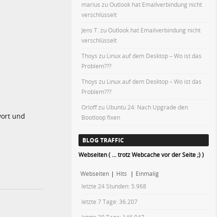
marius
zu
Outlook hat Emailverbindung nicht
verschlüsselt
Jens T.
zu
Outlook hat Emailverbindung nicht
verschlüsselt
Thoys
zu
Linux auf dem Desktop – Wo ist das
Problem???
Thoys
zu
Linux auf dem Desktop – Wo ist das
Problem???
Orloff
zu
Ubuntu 24: Nach Upgrade den
wort und
Bootloop fixen
BLOG TRAFFIC
Webseiten ( ... trotz Webcache vor der Seite ;) )
Webseiten
|
Hits
|
Einmalig
letzte 24 Stunden:
5.968
letzte 7 Tage:
36.207