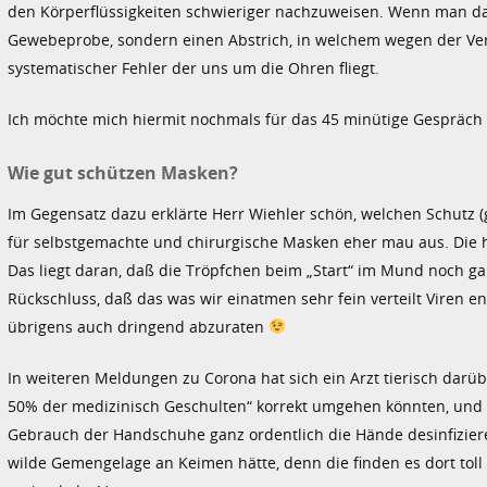
den Körperflüssigkeiten schwieriger nachzuweisen. Wenn man d
Gewebeprobe, sondern einen Abstrich, in welchem wegen der Verl
systematischer Fehler der uns um die Ohren fliegt.
Ich möchte mich hiermit nochmals für das 45 minütige Gespräch 
Wie gut schützen Masken?
Im Gegensatz dazu erklärte Herr Wiehler schön, welchen Schutz (
für selbstgemachte und chirurgische Masken eher mau aus. Die h
Das liegt daran, daß die Tröpfchen beim „Start“ im Mund noch g
Rückschluss, daß das was wir einatmen sehr fein verteilt Viren 
übrigens auch dringend abzuraten
In weiteren Meldungen zu Corona hat sich ein Arzt tierisch da
50% der medizinisch Geschulten“ korrekt umgehen könnten, und 
Gebrauch der Handschuhe ganz ordentlich die Hände desinfiziere
wilde Gemengelage an Keimen hätte, denn die finden es dort toll