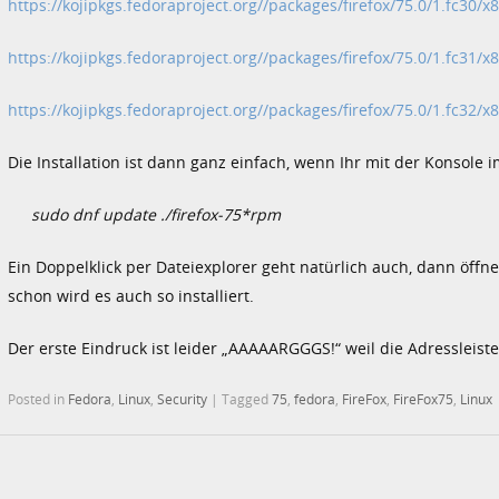
https://kojipkgs.fedoraproject.org//packages/firefox/75.0/1.fc30/x
https://kojipkgs.fedoraproject.org//packages/firefox/75.0/1.fc31/x
https://kojipkgs.fedoraproject.org//packages/firefox/75.0/1.fc32/x
Die Installation ist dann ganz einfach, wenn Ihr mit der Konsole
sudo dnf update ./firefox-75*rpm
Ein Doppelklick per Dateiexplorer geht natürlich auch, dann öff
schon wird es auch so installiert.
Der erste Eindruck ist leider „AAAAARGGGS!“ weil die Adressleiste 
Posted in
Fedora
,
Linux
,
Security
|
Tagged
75
,
fedora
,
FireFox
,
FireFox75
,
Linux