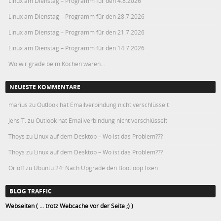
Linux am Dienstag – Programm für den 4.8.2026
Linux am Dienstag – Programm für den 28.7.2026
Linux am Dienstag – Programm für den 21.7.2026
Linux am Dienstag – Programm für den 14.7.2026
Wo wir grade beim Kochen waren…
NEUESTE KOMMENTARE
marius
zu
Outlook hat Emailverbindung nicht verschlüsselt
Jens T.
zu
Outlook hat Emailverbindung nicht verschlüsselt
Thoys
zu
Linux auf dem Desktop – Wo ist das Problem???
Thoys
zu
Linux auf dem Desktop – Wo ist das Problem???
Orloff
zu
Ubuntu 24: Nach Upgrade den Bootloop fixen
BLOG TRAFFIC
Webseiten ( ... trotz Webcache vor der Seite ;) )