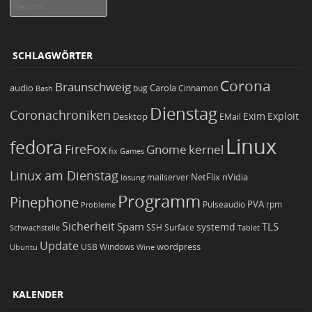
Search
SCHLAGWÖRTER
Corona
Braunschweig
Carola
audio
bug
Bash
Cinnamon
Dienstag
Coronachroniken
Exim
Desktop
Exploit
EMail
Linux
fedora
FireFox
Gnome
kernel
Games
fix
Linux am Dienstag
NetFlix
nVidia
lösung
mailserver
Programm
Pinephone
PVA
Pulseaudio
rpm
Probleme
Sicherheit
TLS
Spam
systemd
Schwachstelle
SSH
Surface
Tablet
Update
wordpress
Ubuntu
USB
Windows
Wine
KALENDER