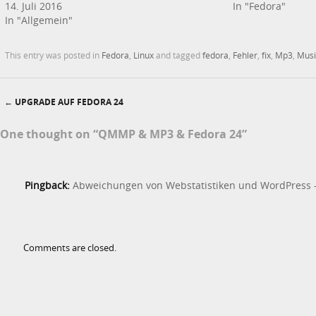
14. Juli 2016
In "Fedora"
In "Allgemein"
This entry was posted in
Fedora
,
Linux
and tagged
fedora
,
Fehler
,
fix
,
Mp3
,
Musi
←
UPGRADE AUF FEDORA 24
Post navigation
One thought on “
QMMP & MP3 & Fedora 24
”
Pingback:
Abweichungen von Webstatistiken und WordPress –
Comments are closed.