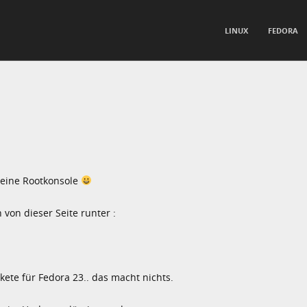
TO CONTENT
LINUX
FEDORA
nu
 eine Rootkonsole
 von dieser Seite runter :
ete für Fedora 23.. das macht nichts.