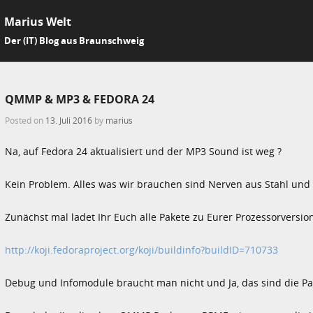
Marius Welt
SKIP 
Der (IT) Blog aus Braunschweig
Me
QMMP & MP3 & FEDORA 24
Posted on
13. Juli 2016
by
marius
Na, auf Fedora 24 aktualisiert und der MP3 Sound ist weg ?
Kein Problem. Alles was wir brauchen sind Nerven aus Stahl und
Zunächst mal ladet Ihr Euch alle Pakete zu Eurer Prozessorversion
http://koji.fedoraproject.org/koji/buildinfo?buildID=710733
Debug und Infomodule braucht man nicht und Ja, das sind die Pak