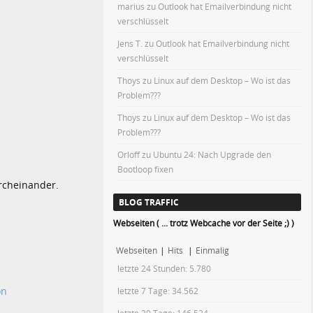
marius
zu
Outlook hat Emailverbindung nicht
verschlüsselt
Jens T.
zu
Outlook hat Emailverbindung nicht
verschlüsselt
Thoys
zu
Linux auf dem Desktop – Wo ist das
Problem???
Thoys
zu
Linux auf dem Desktop – Wo ist das
Problem???
Orloff
zu
Ubuntu 24: Nach Upgrade den
Bootloop fixen
urcheinander.
BLOG TRAFFIC
Webseiten ( ... trotz Webcache vor der Seite ;) )
Webseiten
|
Hits
|
Einmalig
letzte 24 Stunden:
5.780
on
letzte 7 Tage:
34.562