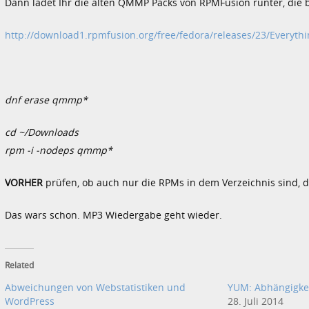
Dann ladet Ihr die alten QMMP Packs von RPMFusion runter, die
http://download1.rpmfusion.org/free/fedora/releases/23/Everyth
dnf erase qmmp*
cd ~/Downloads
rpm -i -nodeps qmmp*
VORHER
prüfen, ob auch nur die RPMs in dem Verzeichnis sind, di
Das wars schon. MP3 Wiedergabe geht wieder.
Related
Abweichungen von Webstatistiken und
YUM: Abhängigke
WordPress
28. Juli 2014