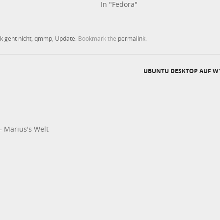
In "Fedora"
k geht nicht
,
qmmp
,
Update
. Bookmark the
permalink
.
UBUNTU DESKTOP AUF W
 Marius's Welt