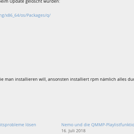
 beim Update gelöscht wurden:
ing/x86_64/os/Packages/q/
e man installieren will, ansonsten installiert rpm nämlich alles d
itsprobleme lösen
Nemo und die QMMP-Playlistfunkti
16. Juli 2018