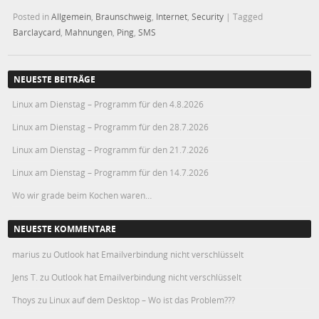
Posted in
Allgemein
,
Braunschweig
,
Internet
,
Security
|
Tagged
Barclaycard
,
Mahnungen
,
Ping
,
SMS
NEUESTE BEITRÄGE
Linux am Dienstag – Programm für den 4.8.2026
Linux am Dienstag – Programm für den 28.7.2026
Linux am Dienstag – Programm für den 21.7.2026
Linux am Dienstag – Programm für den 14.7.2026
Wo wir grade beim Kochen waren…
NEUESTE KOMMENTARE
marius
zu
Outlook hat Emailverbindung nicht verschlüsselt
Jens T.
zu
Outlook hat Emailverbindung nicht verschlüsselt
Thoys
zu
Linux auf dem Desktop – Wo ist das Problem???