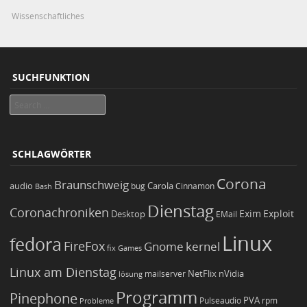
Wissenschaftliches
SUCHFUNKTION
Search
SCHLAGWÖRTER
Corona
Braunschweig
Carola
audio
bug
Bash
Cinnamon
Dienstag
Coronachroniken
Exim
Desktop
Exploit
EMail
Linux
fedora
FireFox
Gnome
kernel
Games
fix
Linux am Dienstag
NetFlix
nVidia
lösung
mailserver
Programm
Pinephone
PVA
Pulseaudio
rpm
Probleme