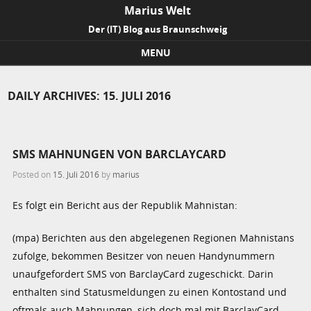
Marius Welt
Der (IT) Blog aus Braunschweig
MENU
Skip to content
DAILY ARCHIVES:
15. JULI 2016
SMS MAHNUNGEN VON BARCLAYCARD
Posted on
15. Juli 2016
by
marius
Es folgt ein Bericht aus der Republik Mahnistan:
(mpa) Berichten aus den abgelegenen Regionen Mahnistans
zufolge, bekommen Besitzer von neuen Handynummern
unaufgefordert SMS von BarclayCard zugeschickt. Darin
enthalten sind Statusmeldungen zu einen Kontostand und
oftmals auch Mahnungen, sich doch mal mit BarclayCard