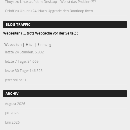
Thoys
zu
Linux auf dem Desktop – Wo ist das Problem???
Orloff
zu
Ubuntu 24: Nach Upgrade den Bootloop fixen
BLOG TRAFFIC
Webseiten ( ... trotz Webcache vor der Seite ;) )
Webseiten
|
Hits
|
Einmalig
letzte 24 Stunden:
5.832
letzte 7 Tage:
34.669
letzte 30 Tage:
146.523
Jetzt online: 1
ARCHIV
August 2026
Juli 2026
Juni 2026