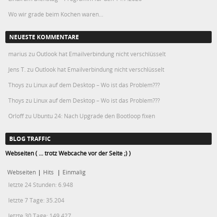
Wo wir grade beim Kochen waren…
NEUESTE KOMMENTARE
marius
zu
Outlook hat Emailverbindung nicht verschlüsselt
Jens T.
zu
Outlook hat Emailverbindung nicht verschlüsselt
Thoys
zu
Linux auf dem Desktop – Wo ist das Problem???
Thoys
zu
Linux auf dem Desktop – Wo ist das Problem???
Orloff
zu
Ubuntu 24: Nach Upgrade den Bootloop fixen
BLOG TRAFFIC
Webseiten ( ... trotz Webcache vor der Seite ;) )
Webseiten
|
Hits
|
Einmalig
letzte 24 Stunden:
6.948
letzte 7 Tage:
35.204
letzte 30 Tage:
149.427