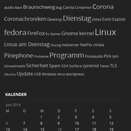
Corona
Braunschweig
Carola
audio
bug
Bash
Cinnamon
Dienstag
Coronachroniken
Exim
Desktop
Exploit
EMail
Linux
fedora
FireFox
Gnome
kernel
Games
fix
Linux am Dienstag
NetFlix
nVidia
lösung
mailserver
Programm
Pinephone
PVA
Pulseaudio
rpm
Probleme
Sicherheit
TLS
Spam
systemd
Schwachstelle
SSH
Surface
Tablet
Update
wordpress
Ubuntu
USB
Windows
Wine
KALENDER
Juni 2016
M
D
M
D
F
S
S
1
2
3
4
5
6
7
8
9
10
11
12
13
14
15
16
17
18
19