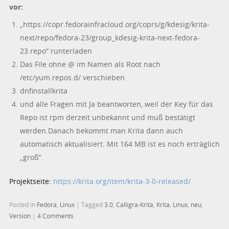
vor:
„https://copr.fedorainfracloud.org/coprs/g/kdesig/krita-
next/repo/fedora-23/group_kdesig-krita-next-fedora-
23.repo“ runterladen
Das File ohne @ im Namen als Root nach
/etc/yum.repos.d/ verschieben
dnfinstallkrita
und alle Fragen mit Ja beantworten, weil der Key für das
Repo ist rpm derzeit unbekannt und muß bestätigt
werden.Danach bekommt man Krita dann auch
automatisch aktualisiert. Mit 164 MB ist es noch erträglich
„groß“.
Projektseite:
https://krita.org/item/krita-3-0-released/
Posted in
Fedora
,
Linux
|
Tagged
3.0
,
Calligra-Krita
,
Krita
,
Linux
,
neu
,
Version
|
4 Comments