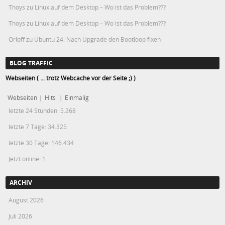
Thoys
zu
Linux auf dem Desktop – Wo ist das Problem???
Thoys
zu
Linux auf dem Desktop – Wo ist das Problem???
Orloff
zu
Ubuntu 24: Nach Upgrade den Bootloop fixen
BLOG TRAFFIC
Webseiten ( ... trotz Webcache vor der Seite ;) )
Webseiten
|
Hits
|
Einmalig
letzte 24 Stunden:
5.268
letzte 7 Tage:
34.325
letzte 30 Tage:
146.434
Jetzt online: 1
ARCHIV
August 2026
Juli 2026