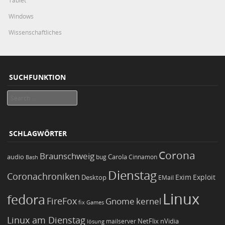
Tablet
Windows
Wissenschaftliches
SUCHFUNKTION
Search
SCHLAGWÖRTER
Corona
Braunschweig
Carola
audio
bug
Bash
Cinnamon
Dienstag
Coronachroniken
Exim
Desktop
Exploit
EMail
Linux
fedora
FireFox
Gnome
kernel
Games
fix
Linux am Dienstag
NetFlix
nVidia
lösung
mailserver