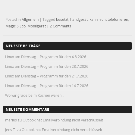
Posted in
Allgemein
|
Tagged
besetzt
,
handgerät
,
kann nicht telefonieren
,
Magic 5 Eco
,
Mobilgerät
|
2 Comments
NEUESTE BEITRÄGE
Linux am Dienstag – Programm für den 4.8.2026
Linux am Dienstag – Programm für den 28.7.2026
Linux am Dienstag – Programm für den 21.7.2026
Linux am Dienstag – Programm für den 14.7.2026
Wo wir grade beim Kochen waren…
NEUESTE KOMMENTARE
marius
zu
Outlook hat Emailverbindung nicht verschlüsselt
Jens T.
zu
Outlook hat Emailverbindung nicht verschlüsselt