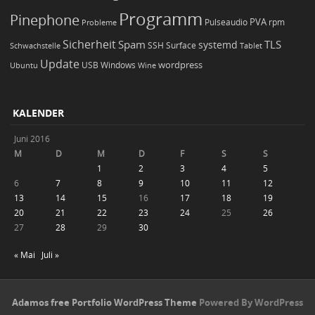
Programm
Pinephone
PVA
Pulseaudio
rpm
Probleme
Sicherheit
TLS
Spam
systemd
Schwachstelle
SSH
Surface
Tablet
Update
wordpress
Ubuntu
USB
Windows
Wine
KALENDER
Juni 2016
M
D
M
D
F
S
S
1
2
3
4
5
6
7
8
9
10
11
12
13
14
15
16
17
18
19
20
21
22
23
24
25
26
27
28
29
30
« Mai
Juli »
Adamos free Portfolio WordPress Theme
Powered By WordPress