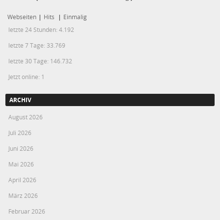
Webseiten
|
Hits
|
Einmalig
letzte 24 Stunden:
4.192
letzte 7 Tage:
33.769
letzte 30 Tage:
146.732
Jetzt online: 1
ARCHIV
August 2026
Juli 2026
Juni 2026
Mai 2026
April 2026
März 2026
Februar 2026