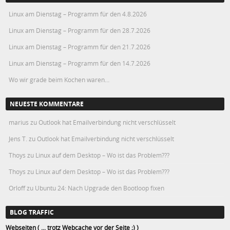
Linux am Dienstag – Programm für den 4.8.2026
Linux am Dienstag – Programm für den 28.7.2026
Linux am Dienstag – Programm für den 21.7.2026
Linux am Dienstag – Programm für den 14.7.2026
Wo wir grade beim Kochen waren…
NEUESTE KOMMENTARE
marius
zu
Outlook hat Emailverbindung nicht verschlüsselt
Jens T.
zu
Outlook hat Emailverbindung nicht verschlüsselt
Thoys
zu
Linux auf dem Desktop – Wo ist das Problem???
Thoys
zu
Linux auf dem Desktop – Wo ist das Problem???
Orloff
zu
Ubuntu 24: Nach Upgrade den Bootloop fixen
BLOG TRAFFIC
Webseiten ( ... trotz Webcache vor der Seite ;) )