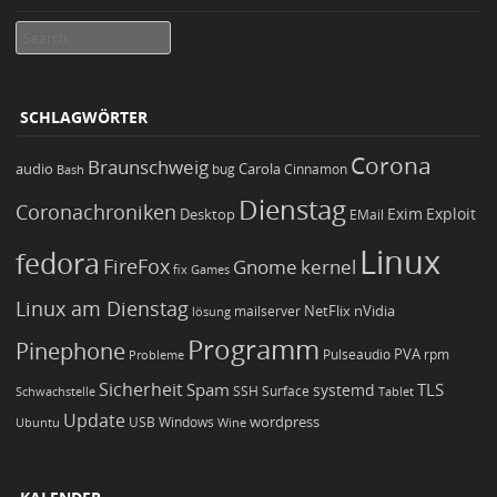
Search
SCHLAGWÖRTER
Corona
Braunschweig
Carola
audio
bug
Bash
Cinnamon
Dienstag
Coronachroniken
Exim
Desktop
Exploit
EMail
Linux
fedora
FireFox
Gnome
kernel
Games
fix
Linux am Dienstag
NetFlix
nVidia
lösung
mailserver
Programm
Pinephone
PVA
Pulseaudio
rpm
Probleme
Sicherheit
TLS
Spam
systemd
Schwachstelle
SSH
Surface
Tablet
Update
wordpress
Ubuntu
USB
Windows
Wine