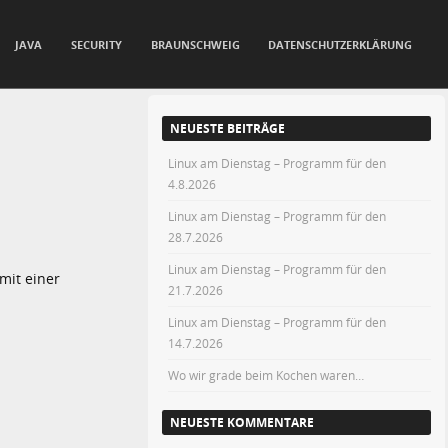
JAVA
SECURITY
BRAUNSCHWEIG
DATENSCHUTZERKLÄRUNG
NEUESTE BEITRÄGE
Linux am Dienstag – Programm für den
4.8.2026
Linux am Dienstag – Programm für den
28.7.2026
Linux am Dienstag – Programm für den
mit einer
21.7.2026
Linux am Dienstag – Programm für den
14.7.2026
Wo wir grade beim Kochen waren…
NEUESTE KOMMENTARE