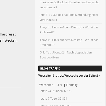
marius
zu
Outlook hat Emailverbindung nicht
verschlüsselt
Jens T.
zu
Outlook hat Emailverbindung nicht
verschlüsselt
Thoys
zu
Linux auf dem Desktop – Wo ist das
Problem???
 Hardreset
Thoys
zu
Linux auf dem Desktop – Wo ist das
einstecken,
Problem???
Orloff
zu
Ubuntu 24: Nach Upgrade den
Bootloop fixen
BLOG TRAFFIC
Webseiten ( ... trotz Webcache vor der Seite ;) )
Webseiten
|
Hits
|
Einmalig
letzte 24 Stunden:
6.276
letzte 7 Tage:
35.854