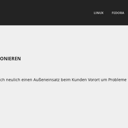
TO CONTENT
LINUX
FEDORA
nu
FONIEREN
ich neulich einen Außeneinsatz beim Kunden Vorort um Probleme 