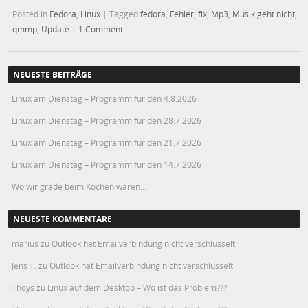
Posted in
Fedora
,
Linux
|
Tagged
fedora
,
Fehler
,
fix
,
Mp3
,
Musik geht nicht
,
qmmp
,
Update
|
1 Comment
NEUESTE BEITRÄGE
Linux am Dienstag – Programm für den 4.8.2026
Linux am Dienstag – Programm für den 28.7.2026
Linux am Dienstag – Programm für den 21.7.2026
Linux am Dienstag – Programm für den 14.7.2026
Wo wir grade beim Kochen waren…
NEUESTE KOMMENTARE
marius
zu
Outlook hat Emailverbindung nicht verschlüsselt
Jens T.
zu
Outlook hat Emailverbindung nicht verschlüsselt
Thoys
zu
Linux auf dem Desktop – Wo ist das Problem???