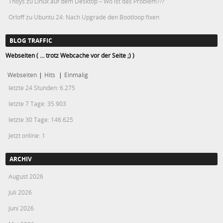
Thoys
zu
Linux auf dem Desktop – Wo ist das Problem???
Orloff
zu
Ubuntu 24: Nach Upgrade den Bootloop fixen
BLOG TRAFFIC
Webseiten ( ... trotz Webcache vor der Seite ;) )
Webseiten
|
Hits
|
Einmalig
letzte 24 Stunden:
6.275
letzte 7 Tage:
35.903
letzte 30 Tage:
146.625
Jetzt online: 1
ARCHIV
August 2026
Juli 2026
Juni 2026