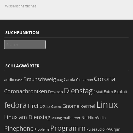
Wissenschaftliches
SUCHFUNKTION
Search
SCHLAGWÖRTER
Corona
Braunschweig
Carola
audio
bug
Bash
Cinnamon
Dienstag
Coronachroniken
Exim
Desktop
Exploit
EMail
Linux
fedora
FireFox
Gnome
kernel
Games
fix
Linux am Dienstag
NetFlix
nVidia
lösung
mailserver
Programm
Pinephone
PVA
Pulseaudio
rpm
Probleme