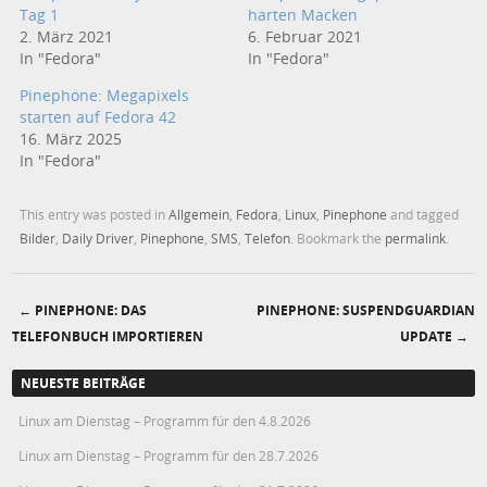
Tag 1
harten Macken
2. März 2021
6. Februar 2021
In "Fedora"
In "Fedora"
Pinephone: Megapixels
starten auf Fedora 42
16. März 2025
In "Fedora"
This entry was posted in
Allgemein
,
Fedora
,
Linux
,
Pinephone
and tagged
Bilder
,
Daily Driver
,
Pinephone
,
SMS
,
Telefon
. Bookmark the
permalink
.
←
PINEPHONE: DAS
PINEPHONE: SUSPENDGUARDIAN
Post navigation
TELEFONBUCH IMPORTIEREN
UPDATE
→
NEUESTE BEITRÄGE
Linux am Dienstag – Programm für den 4.8.2026
Linux am Dienstag – Programm für den 28.7.2026