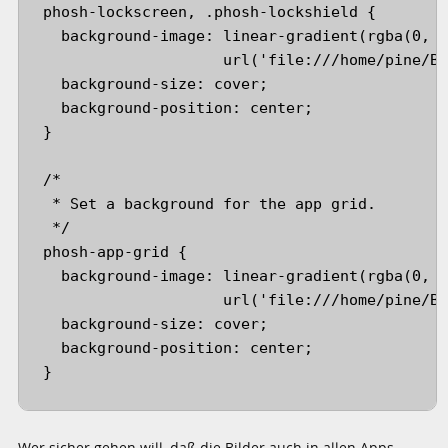
phosh-lockscreen, .phosh-lockshield {

  background-image: linear-gradient(rgba(0, 0
                    url('file:///home/pine/Bi
  background-size: cover;

  background-position: center;

}

/*

 * Set a background for the app grid.

 */

phosh-app-grid {

  background-image: linear-gradient(rgba(0, 0
                    url('file:///home/pine/Bi
  background-size: cover;

  background-position: center;

Wer sicher gehen will, daß die Bilder auch in allen Apps