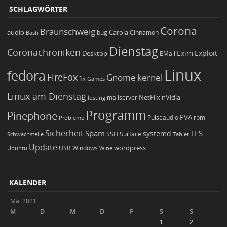
SCHLAGWÖRTER
Corona
Braunschweig
Carola
audio
bug
Bash
Cinnamon
Dienstag
Coronachroniken
Exim
Desktop
Exploit
EMail
Linux
fedora
FireFox
Gnome
kernel
Games
fix
Linux am Dienstag
NetFlix
nVidia
lösung
mailserver
Programm
Pinephone
PVA
Pulseaudio
rpm
Probleme
Sicherheit
TLS
Spam
systemd
Schwachstelle
SSH
Surface
Tablet
Update
wordpress
Ubuntu
USB
Windows
Wine
KALENDER
Mai 2021
M
D
M
D
F
S
S
1
2