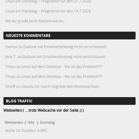
Linux am Dienstag – Programm für den 21.7.2026
Linux am Dienstag – Programm für den 14.7.2026
Wo wir grade beim Kochen waren…
NEUESTE KOMMENTARE
marius
zu
Outlook hat Emailverbindung nicht verschlüsselt
Jens T.
zu
Outlook hat Emailverbindung nicht verschlüsselt
Thoys
zu
Linux auf dem Desktop – Wo ist das Problem???
Thoys
zu
Linux auf dem Desktop – Wo ist das Problem???
Orloff
zu
Ubuntu 24: Nach Upgrade den Bootloop fixen
BLOG TRAFFIC
Webseiten ( ... trotz Webcache vor der Seite ;) )
Webseiten
|
Hits
|
Einmalig
letzte 24 Stunden:
4.890