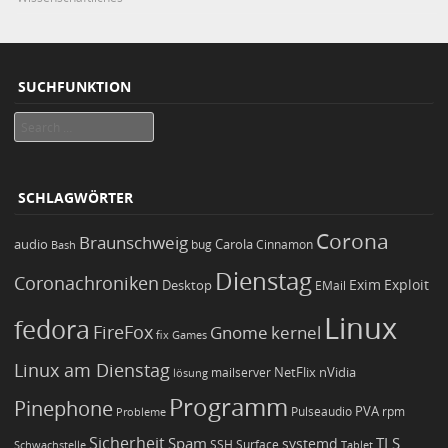
SUCHFUNKTION
Search
SCHLAGWÖRTER
Corona
Braunschweig
Carola
audio
bug
Bash
Cinnamon
Dienstag
Coronachroniken
Exim
Desktop
Exploit
EMail
Linux
fedora
FireFox
Gnome
kernel
Games
fix
Linux am Dienstag
NetFlix
nVidia
lösung
mailserver
Programm
Pinephone
PVA
Pulseaudio
rpm
Probleme
Sicherheit
TLS
Spam
systemd
Schwachstelle
SSH
Surface
Tablet