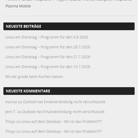
Plasma Mobile
NEUESTE BEITRÄGE
Linux am Dienstag – Programm für den 4.8.2026
Linux am Dienstag – Programm für den 28.7.2026
Linux am Dienstag – Programm für den 21.7.2026
Linux am Dienstag – Programm für den 14.7.2026
Wo wir grade beim Kochen waren…
NEUESTE KOMMENTARE
marius
zu
Outlook hat Emailverbindung nicht verschlüsselt
Jens T.
zu
Outlook hat Emailverbindung nicht verschlüsselt
Thoys
zu
Linux auf dem Desktop – Wo ist das Problem???
Thoys
zu
Linux auf dem Desktop – Wo ist das Problem???