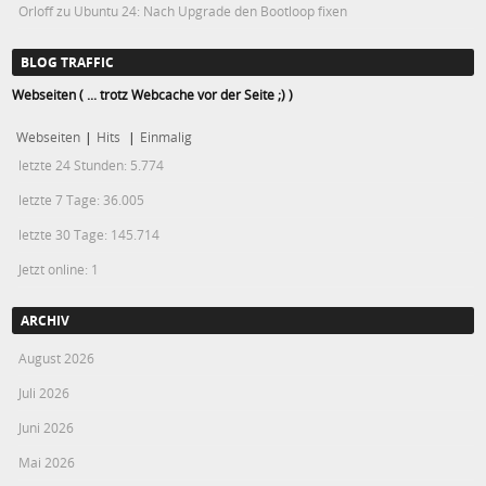
Orloff
zu
Ubuntu 24: Nach Upgrade den Bootloop fixen
BLOG TRAFFIC
Webseiten ( ... trotz Webcache vor der Seite ;) )
Webseiten
|
Hits
|
Einmalig
letzte 24 Stunden:
5.774
letzte 7 Tage:
36.005
letzte 30 Tage:
145.714
Jetzt online: 1
ARCHIV
August 2026
Juli 2026
Juni 2026
Mai 2026