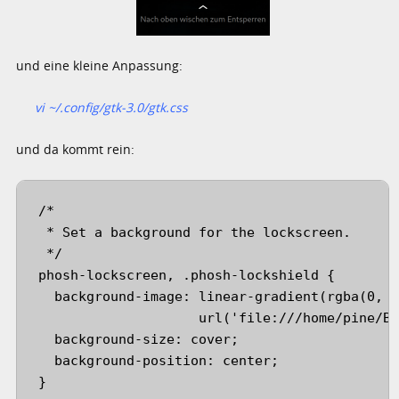
und eine kleine Anpassung:
vi ~/.config/gtk-3.0/gtk.css
und da kommt rein:
/*

 * Set a background for the lockscreen.

 */

phosh-lockscreen, .phosh-lockshield {

  background-image: linear-gradient(rgba(0, 0
                    url('file:///home/pine/Bi
  background-size: cover;

  background-position: center;

}
