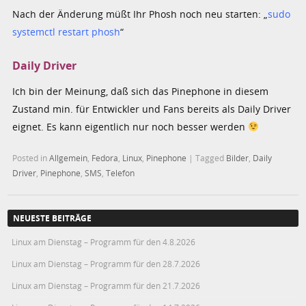
Nach der Änderung müßt Ihr Phosh noch neu starten: „
sudo
systemctl restart phosh
“
Daily Driver
Ich bin der Meinung, daß sich das Pinephone in diesem
Zustand min. für Entwickler und Fans bereits als Daily Driver
eignet. Es kann eigentlich nur noch besser werden
Posted in
Allgemein
,
Fedora
,
Linux
,
Pinephone
|
Tagged
Bilder
,
Daily
Driver
,
Pinephone
,
SMS
,
Telefon
NEUESTE BEITRÄGE
Linux am Dienstag – Programm für den 4.8.2026
Linux am Dienstag – Programm für den 28.7.2026
Linux am Dienstag – Programm für den 21.7.2026