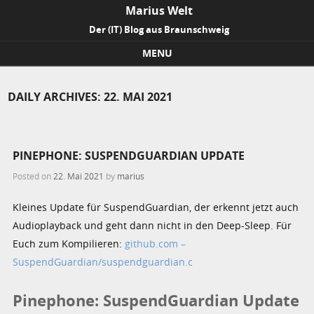
Marius Welt
Der (IT) Blog aus Braunschweig
MENU
Skip to content
DAILY ARCHIVES:
22. MAI 2021
PINEPHONE: SUSPENDGUARDIAN UPDATE
Posted on
22. Mai 2021
by
marius
Kleines Update für SuspendGuardian, der erkennt jetzt auch
Audioplayback und geht dann nicht in den Deep-Sleep. Für
Euch zum Kompilieren:
github.com –
SuspendGuardian/suspendguardian.c
Pinephone: SuspendGuardian Update