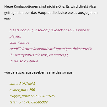
Neue Konfigoptionen sind nicht nötig. Es wird direkt Alsa
gefragt, ob über das Hauptaudiodevice etwas ausgegeben
wird:
// Lets find out, if sound playback of ANY source is
played:
char *status =
readFile(„/proc/asound/card0/pcm0p/sub0/status“);
if ( strstr(status,“closed“) >= status ) {
// no, so continue
würde etwas ausgegeben, sähe das so aus:
state: RUNNING
owner_pid :
790
trigger_time: 569.377071676
tstamp : 571.758585082