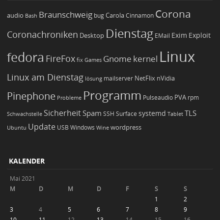
Corona
Braunschweig
Carola
audio
bug
Bash
Cinnamon
Dienstag
Coronachroniken
Exim
Desktop
Exploit
EMail
Linux
fedora
FireFox
Gnome
kernel
Games
fix
Linux am Dienstag
NetFlix
nVidia
lösung
mailserver
Programm
Pinephone
PVA
Pulseaudio
rpm
Probleme
Sicherheit
TLS
Spam
systemd
Schwachstelle
SSH
Surface
Tablet
Update
wordpress
Ubuntu
USB
Windows
Wine
KALENDER
Mai 2021
M
D
M
D
F
S
S
1
2
3
4
5
6
7
8
9
10
11
12
13
14
15
16