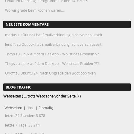
Linux am Dienstag – Programm für den 14.7.2026
Wo wir grade beim Kochen waren…
NEUESTE KOMMENTARE
marius
zu
Outlook hat Emailverbindung nicht verschlüsselt
Jens T.
zu
Outlook hat Emailverbindung nicht verschlüsselt
Thoys
zu
Linux auf dem Desktop – Wo ist das Problem???
Thoys
zu
Linux auf dem Desktop – Wo ist das Problem???
Orloff
zu
Ubuntu 24: Nach Upgrade den Bootloop fixen
BLOG TRAFFIC
Webseiten ( ... trotz Webcache vor der Seite ;) )
Webseiten
|
Hits
|
Einmalig
letzte 24 Stunden:
3.878
letzte 7 Tage:
33.214