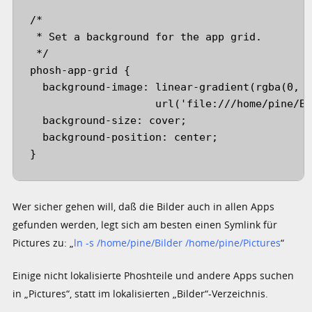
/*

 * Set a background for the app grid.

 */

phosh-app-grid {

  background-image: linear-gradient(rgba(0, 0
                    url('file:///home/pine/Bi
  background-size: cover;

  background-position: center;

Wer sicher gehen will, daß die Bilder auch in allen Apps
gefunden werden, legt sich am besten einen Symlink für
Pictures zu: „
ln -s /home/pine/Bilder /home/pine/Pictures
“
Einige nicht lokalisierte Phoshteile und andere Apps suchen
in „Pictures“, statt im lokalisierten „Bilder“-Verzeichnis.