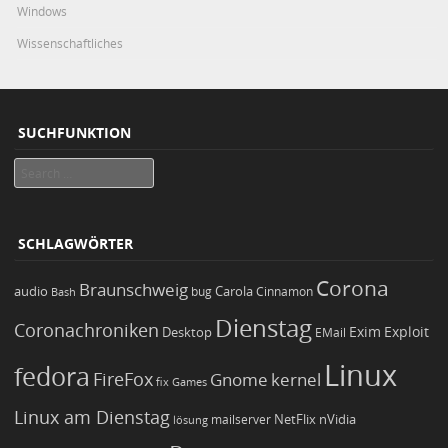
Windows
Wissenschaftliches
SUCHFUNKTION
Search
SCHLAGWÖRTER
Corona
Braunschweig
Carola
audio
bug
Bash
Cinnamon
Dienstag
Coronachroniken
Exim
Desktop
Exploit
EMail
Linux
fedora
FireFox
Gnome
kernel
Games
fix
Linux am Dienstag
NetFlix
nVidia
lösung
mailserver