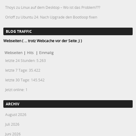
Thoys
zu
Linux auf dem Desktop – Wo ist das Problem???
Orloff
zu
Ubuntu 24: Nach Upgrade den Bootloop fixen
BLOG TRAFFIC
Webseiten ( ... trotz Webcache vor der Seite ;) )
Webseiten
|
Hits
|
Einmalig
letzte 24 Stunden:
5.263
letzte 7 Tage:
35.422
letzte 30 Tage:
145.542
Jetzt online: 1
ARCHIV
August 2026
Juli 2026
Juni 2026