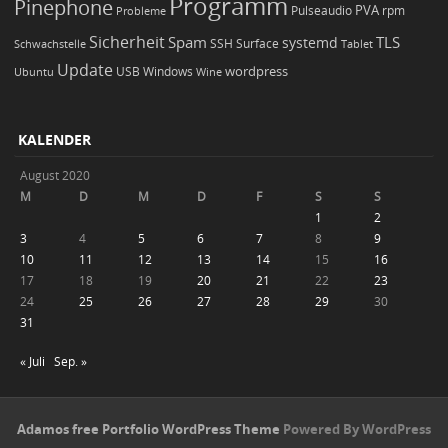
Programm
Pinephone
PVA
Pulseaudio
rpm
Probleme
Sicherheit
TLS
Spam
systemd
Schwachstelle
SSH
Surface
Tablet
Update
wordpress
Ubuntu
USB
Windows
Wine
KALENDER
August 2020
M
D
M
D
F
S
S
1
2
3
4
5
6
7
8
9
10
11
12
13
14
15
16
17
18
19
20
21
22
23
24
25
26
27
28
29
30
31
« Juli
Sep. »
Adamos free Portfolio WordPress Theme
Powered By WordPress