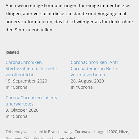
Auch wenn einige Formulierungen für einige immer herzlos
klingen, aber versucht diese Umstände und Vorgänge mal
anders zu formulieren, das ist schwieriger als Ihr denkt ohne
den Sinn zu entstellen.
Related
CoronaChroniken:
CoronaChroniken: Anti-
Sterbezahlen nicht mehr
Coronademos in Berlin
veröffentlicht
vorerst verboten
15. September 2020
26. August 2020
In "Corona"
In "Corona"
CoronaChroniken: nichts
unerwartetes
9. Oktober 2020
In "Corona"
This entry was posted in
Braunschweig
,
Corona
and tagged
2020
,
Hitze
,
Prognoes
,
Tote
. Bookmark the
permalink
.