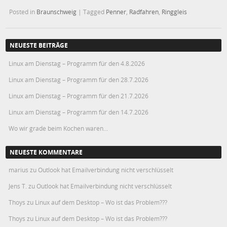
Posted in
Braunschweig
|
Tagged
Penner
,
Radfahren
,
Ringgleis
NEUESTE BEITRÄGE
Linux am Dienstag – Programm für den 4.8.2026
Linux am Dienstag – Programm für den 28.7.2026
Linux am Dienstag – Programm für den 21.7.2026
Linux am Dienstag – Programm für den 14.7.2026
Wo wir grade beim Kochen waren…
NEUESTE KOMMENTARE
marius
zu
Outlook hat Emailverbindung nicht verschlüsselt
Jens T.
zu
Outlook hat Emailverbindung nicht verschlüsselt
Thoys
zu
Linux auf dem Desktop – Wo ist das Problem???
Thoys
zu
Linux auf dem Desktop – Wo ist das Problem???