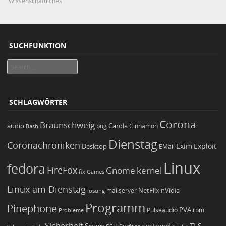
Wissenschaftliches
SUCHFUNKTION
Search
SCHLAGWÖRTER
Corona
Braunschweig
Carola
audio
bug
Bash
Cinnamon
Dienstag
Coronachroniken
Exim
Desktop
Exploit
EMail
Linux
fedora
FireFox
Gnome
kernel
Games
fix
Linux am Dienstag
NetFlix
nVidia
lösung
mailserver
Programm
Pinephone
PVA
Pulseaudio
rpm
Probleme