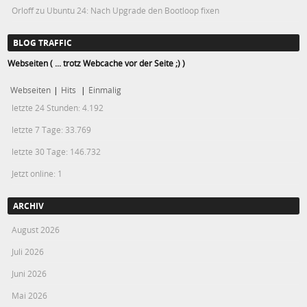
Orloff
zu
Ubuntu 24: Nach Upgrade den Bootloop fixen
BLOG TRAFFIC
Webseiten ( ... trotz Webcache vor der Seite ;) )
Webseiten
|
Hits
|
Einmalig
letzte 24 Stunden:
4.192
letzte 7 Tage:
33.769
letzte 30 Tage:
146.732
Jetzt online: 1
ARCHIV
August 2026
Juli 2026
Juni 2026
Mai 2026