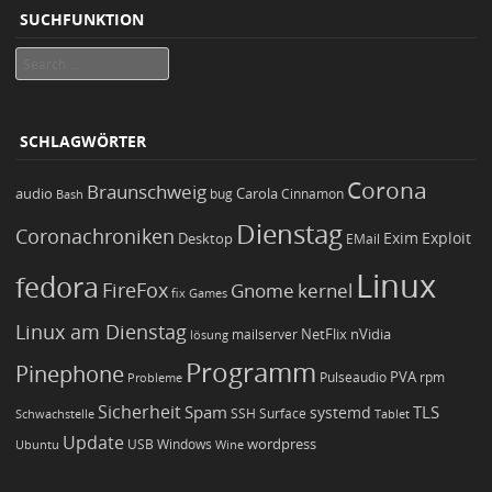
SUCHFUNKTION
Search
SCHLAGWÖRTER
Corona
Braunschweig
Carola
audio
bug
Bash
Cinnamon
Dienstag
Coronachroniken
Exim
Desktop
Exploit
EMail
Linux
fedora
FireFox
Gnome
kernel
Games
fix
Linux am Dienstag
NetFlix
nVidia
lösung
mailserver
Programm
Pinephone
PVA
Pulseaudio
rpm
Probleme
Sicherheit
TLS
Spam
systemd
Schwachstelle
SSH
Surface
Tablet
Update
wordpress
Ubuntu
USB
Windows
Wine