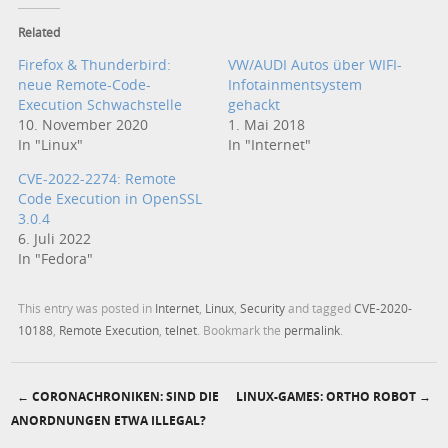
Related
Firefox & Thunderbird:
VW/AUDI Autos über WIFI-
neue Remote-Code-
Infotainmentsystem
Execution Schwachstelle
gehackt
10. November 2020
1. Mai 2018
In "Linux"
In "Internet"
CVE-2022-2274: Remote
Code Execution in OpenSSL
3.0.4
6. Juli 2022
In "Fedora"
This entry was posted in
Internet
,
Linux
,
Security
and tagged
CVE-2020-
10188
,
Remote Execution
,
telnet
. Bookmark the
permalink
.
←
CORONACHRONIKEN: SIND DIE
LINUX-GAMES: ORTHO ROBOT
→
Post navigation
ANORDNUNGEN ETWA ILLEGAL?