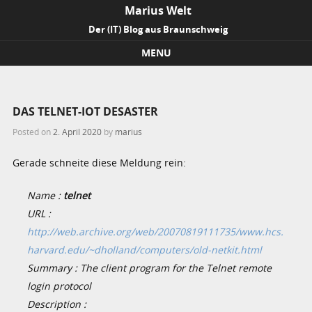
Marius Welt
Der (IT) Blog aus Braunschweig
MENU
Skip to content
DAS TELNET-IOT DESASTER
Posted on
2. April 2020
by
marius
Gerade schneite diese Meldung rein:
Name :
telnet
URL :
http://web.archive.org/web/20070819111735/www.hcs.
harvard.edu/~dholland/computers/old-netkit.html
Summary : The client program for the Telnet remote
login protocol
Description :