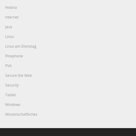
Fedora
Internet
Java
Linux
Linux am Dienstag
Pinephone
PVA
Secure the Web
Security
Tablet
Windows
Wissenschaftliches