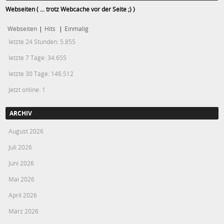
Webseiten ( ... trotz Webcache vor der Seite ;) )
Webseiten
|
Hits
|
Einmalig
letzte 24 Stunden:
5.855
letzte 7 Tage:
34.655
letzte 30 Tage:
146.512
Jetzt online: 1
ARCHIV
August 2026
Juli 2026
Juni 2026
Mai 2026
April 2026
März 2026