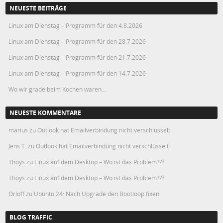
NEUESTE BEITRÄGE
Linux am Dienstag – Programm für den 4.8.2026
Linux am Dienstag – Programm für den 28.7.2026
Linux am Dienstag – Programm für den 21.7.2026
Linux am Dienstag – Programm für den 14.7.2026
Wo wir grade beim Kochen waren…
NEUESTE KOMMENTARE
marius
zu
Outlook hat Emailverbindung nicht verschlüsselt
Jens T.
zu
Outlook hat Emailverbindung nicht verschlüsselt
Thoys
zu
Linux auf dem Desktop – Wo ist das Problem???
Thoys
zu
Linux auf dem Desktop – Wo ist das Problem???
Orloff
zu
Ubuntu 24: Nach Upgrade den Bootloop fixen
BLOG TRAFFIC