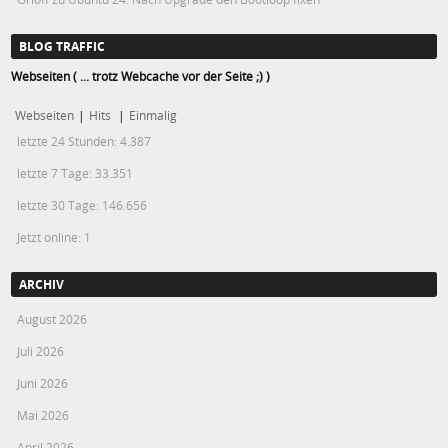
BLOG TRAFFIC
Webseiten ( ... trotz Webcache vor der Seite ;) )
Webseiten
|
Hits
|
Einmalig
letzte 24 Stunden:
4.387
letzte 7 Tage:
33.351
letzte 30 Tage:
146.656
Jetzt online: 1
ARCHIV
August 2026
Juli 2026
Juni 2026
Mai 2026
April 2026