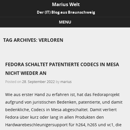
Marius Welt
Der (IT) Blog aus Braunschweig
MENU
Skip to content
TAG ARCHIVES:
VERLOREN
FEDORA SCHALTET PATENTIERTE CODECS IN MESA
NICHT WIEDER AN
Posted on
28. September 2022
by
marius
Wie aus erster Hand zu erfahren ist, hat das Fedoraprojekt
aufgrund von juristischen Bedenken, patentierte, und damit
bedenkliche, Codecs in Mesa abgeschaltet. Damit verliert
Fedora über kurz oder lang in allen Produkten den
Hardwarebeschleunigersupport für h264, h265 und vc1, die