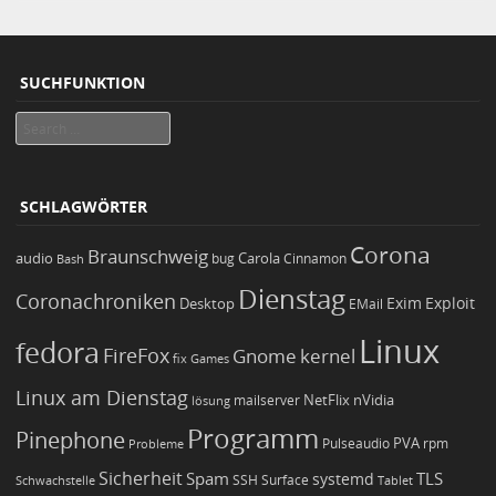
SUCHFUNKTION
Search
SCHLAGWÖRTER
Corona
Braunschweig
Carola
audio
bug
Bash
Cinnamon
Dienstag
Coronachroniken
Exim
Desktop
Exploit
EMail
Linux
fedora
FireFox
Gnome
kernel
Games
fix
Linux am Dienstag
NetFlix
nVidia
lösung
mailserver
Programm
Pinephone
PVA
Pulseaudio
rpm
Probleme
Sicherheit
TLS
Spam
systemd
Schwachstelle
SSH
Surface
Tablet