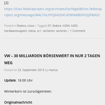
[2]
https://lists.fedoraproject.org/archives/list/legal@lists.fedorap
roject.org/message/M4LTGLHY5JX42IHC45WNWB5FH2JIFMAS/
Posted in
Fedora
,
Linux
|
Tagged
37
,
fedora
,
H264
,
h265
,
hardwaresupport
,
mesa
,
vc1
,
verlieren
,
verloren
|
1 Comment
VW – 30 MILLIARDEN BÖRSENWERT IN NUR 2 TAGEN
WEG
Posted on
23. September 2015
by
marius
Update
: 18:00 Uhr
Winterkorn ist zurückgetreten.
Originalnachricht
: