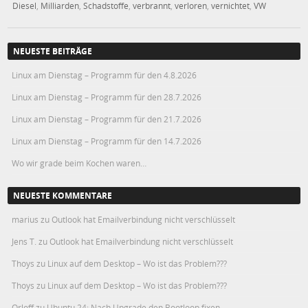
Diesel
,
Milliarden
,
Schadstoffe
,
verbrannt
,
verloren
,
vernichtet
,
VW
NEUESTE BEITRÄGE
Linux am Dienstag – Programm für den 4.8.2026
Linux am Dienstag – Programm für den 28.7.2026
Linux am Dienstag – Programm für den 21.7.2026
Linux am Dienstag – Programm für den 14.7.2026
Wo wir grade beim Kochen waren…
NEUESTE KOMMENTARE
marius
zu
Outlook hat Emailverbindung nicht verschlüsselt
Jens T.
zu
Outlook hat Emailverbindung nicht verschlüsselt
Thoys
zu
Linux auf dem Desktop – Wo ist das Problem???
Thoys
zu
Linux auf dem Desktop – Wo ist das Problem???
Orloff
zu
Ubuntu 24: Nach Upgrade den Bootloop fixen