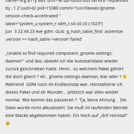
name=’org.a11y.Bus‘ unit=’at-spi-dbus-bus.service‘ requested
by ‚:1.2‘ (uid=42 pid=15380 comm=“/usr/libexec/gnome-
session-check-accelerated “
label=“system_u:system_r:xdm_t:s0-s0:c0.c1023″)
Jun 3 22:44:23 eve gdm: GLib: g_hash_table_find: assertion
‚version == hash_table->version‘ failed
„Unable to find required component ‚gnome-settings-
daemon'“ und das, obwohl ich die Autostartdatei wieder
zurück geschrieben hatte. Hmm.. zu welchem Paket gehört
die doch gleich ? Ah.. gnome-settings-daemon, klar oder ?
Während GDM noch im Endlessloop war, reinstallierte ich
dieses Paket und oh Wunder… plötzlich war alles wieder
normal. Wie konnte das passieren ? Tja, keine Ahnung .. Die
Datei wurde nicht aktualisiert. Sie muß im laufenden Betrieb
eine Macke abgekommen haben. Ein Hoch auf „dnf reinstall“