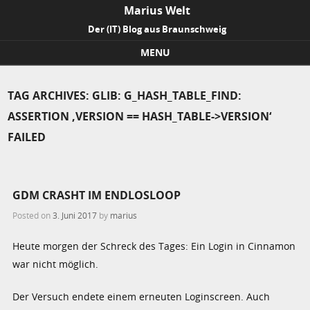
Marius Welt
Der (IT) Blog aus Braunschweig
MENU
Skip to content
TAG ARCHIVES:
GLIB: G_HASH_TABLE_FIND:
ASSERTION ‚VERSION == HASH_TABLE->VERSION‘
FAILED
GDM CRASHT IM ENDLOSLOOP
Posted on
3. Juni 2017
by
marius
Heute morgen der Schreck des Tages: Ein Login in Cinnamon
war nicht möglich.
Der Versuch endete einem erneuten Loginscreen. Auch