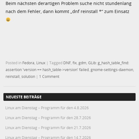
Beim nächsten derartigen Problem suche nicht stundenlang
nach dem Fehler, dann kommt „dnf reinstall *“ zum Einsatz
Posted in
Fedora
,
Linux
|
Tagged
DNF
,
fix
,
gdm
,
GLib: g_hash_table_find:
assertion 'version == hash_table->version' failed
,
gnome-settings-daemon
,
reinstall
,
solution
|
1 Comment
NEUESTE BEITRÄGE
Linux am Dienstag – Programm für den 4.8.2026
Linux am Dienstag – Programm für den 28.7.2026
Linux am Dienstag – Programm für den 21.7.2026
Linux am Dienstag – Programm für den 14.7.2026