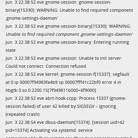
Jun 3 22:38:52 eve gnome-session: gnome-session-
binary[15330]: WARNING: Unable to find required component
‚gnome-settings-daemon‘
Jun 3 22:38:52 eve gnome-session-binary[15330]: WARNING:
Unable to find required component ‚gnome-settings-daemon‘
Jun 3 22:38:52 eve gnome-session-binary: Entering running
state
Jun 3 22:38:52 eve gnome-session: Unable to init server:
Could not connect: Connection refused
Jun 3 22:38:52 eve kernel: gnome-session-f[15337]: segfault
at 0 ip 00007f94983fa4b9 sp 00007fff41c22bf0 error 4 in
libgtk-3.so.0.2200.15[7f949811b000+6f9000]
Jun 3 22:38:52 eve abrt-hook-ccpp: Process 15337 (gnome-
session-failed) of user 42 killed by SIGSEGV – ignoring
(repeated crash)
Jun 3 22:38:54 eve dbus-daemon[15374]: [session uid=42
pid=15374] Activating via systemd: service