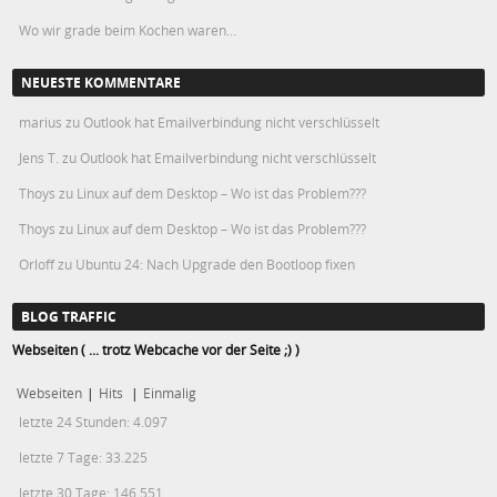
Wo wir grade beim Kochen waren…
NEUESTE KOMMENTARE
marius
zu
Outlook hat Emailverbindung nicht verschlüsselt
Jens T.
zu
Outlook hat Emailverbindung nicht verschlüsselt
Thoys
zu
Linux auf dem Desktop – Wo ist das Problem???
Thoys
zu
Linux auf dem Desktop – Wo ist das Problem???
Orloff
zu
Ubuntu 24: Nach Upgrade den Bootloop fixen
BLOG TRAFFIC
Webseiten ( ... trotz Webcache vor der Seite ;) )
Webseiten
|
Hits
|
Einmalig
letzte 24 Stunden:
4.097
letzte 7 Tage:
33.225
letzte 30 Tage:
146.551