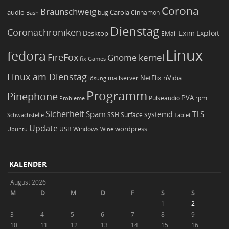
Corona
Braunschweig
Carola
audio
bug
Bash
Cinnamon
Dienstag
Coronachroniken
Exim
Desktop
Exploit
EMail
Linux
fedora
FireFox
Gnome
kernel
Games
fix
Linux am Dienstag
NetFlix
nVidia
lösung
mailserver
Programm
Pinephone
PVA
Pulseaudio
rpm
Probleme
Sicherheit
TLS
Spam
systemd
Schwachstelle
SSH
Surface
Tablet
Update
wordpress
Ubuntu
USB
Windows
Wine
KALENDER
August 2026
M
D
M
D
F
S
S
1
2
3
4
5
6
7
8
9
10
11
12
13
14
15
16