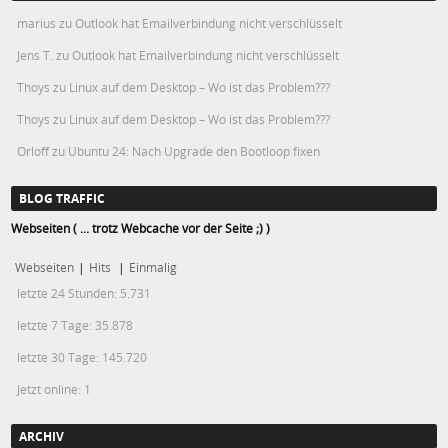
marius
zu
Outlook hat Emailverbindung nicht verschlüsselt
Jens T.
zu
Outlook hat Emailverbindung nicht verschlüsselt
Thoys
zu
Linux auf dem Desktop – Wo ist das Problem???
Thoys
zu
Linux auf dem Desktop – Wo ist das Problem???
Orloff
zu
Ubuntu 24: Nach Upgrade den Bootloop fixen
BLOG TRAFFIC
Webseiten ( ... trotz Webcache vor der Seite ;) )
Webseiten
|
Hits
|
Einmalig
letzte 24 Stunden:
5.731
letzte 7 Tage:
35.878
letzte 30 Tage:
145.720
Jetzt online: 1
ARCHIV