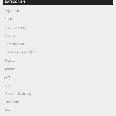
KATEGORIEN
Allgemein
Audio
Braunschweig
Corona
Datenbanken
Diese Woche im Netz
Fedora
Internet
Java
Linux
Linux am Dienstag
Pinephone
PVA