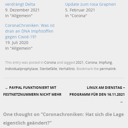
verdrängt Delta
Update zum rosa Graphen
9. Dezember 2021
5. Februar 2021
In "Allgemein"
In "Corona"
CoronaChroniken: Was ist
dran an DNA Impfstoffen
gegen Covid-19?
19. Juli 2020
In "Allgemein"
This entry was posted in
Corona
and tagged
2021
,
Corona
,
Impfung
,
Individualprophylaxe
,
Sterbefälle
,
Verhältnis
. Bookmark the
permalink
.
←
PAYPAL FUNKTIONIERT MIT
LINUX AM DIENSTAG –
Post navigation
FESTNETZNUMMERN NICHT MEHR
PROGRAMM FÜR DEN 16.11.2021
→
One thought on “
Coronachroniken: Hat sich die Lage
eigentlich geändert?
”