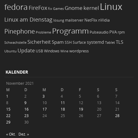
Linux
fedora
FireFox
Gnome
kernel
Games
fix
Linux am Dienstag
NetFlix
nVidia
lösung
mailserver
Programm
Pinephone
PVA
Pulseaudio
rpm
Probleme
Sicherheit
TLS
Spam
systemd
Schwachstelle
SSH
Surface
Tablet
Update
wordpress
Ubuntu
USB
Windows
Wine
KALENDER
November 2021
M
D
M
D
F
S
S
1
2
3
4
5
6
7
8
9
10
11
12
13
14
15
16
17
18
19
20
21
22
23
24
25
26
27
28
29
30
« Okt.
Dez. »