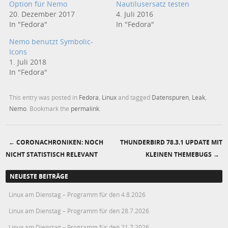
Option für Nemo
Nautilusersatz testen
20. Dezember 2017
4. Juli 2016
In "Fedora"
In "Fedora"
Nemo benutzt Symbolic-
Icons
1. Juli 2018
In "Fedora"
This entry was posted in
Fedora
,
Linux
and tagged
Datenspuren
,
Leak
,
Nemo
. Bookmark the
permalink
.
←
CORONACHRONIKEN: NOCH
THUNDERBIRD 78.3.1 UPDATE MIT
Post navigation
NICHT STATISTISCH RELEVANT
KLEINEN THEMEBUGS
→
NEUESTE BEITRÄGE
Linux am Dienstag – Programm für den 4.8.2026
Linux am Dienstag – Programm für den 28.7.2026
Linux am Dienstag – Programm für den 21.7.2026