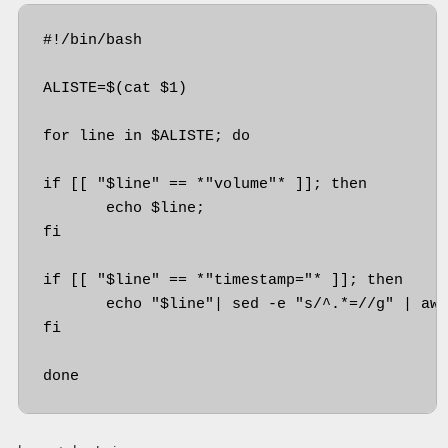
#!/bin/bash

ALISTE=$(cat $1)

for line in $ALISTE; do

if [[ "$line" == *"volume"* ]]; then

       echo $line;

fi

if [[ "$line" == *"timestamp="* ]]; then

       echo "$line"| sed -e "s/^.*=//g" | awk
fi

done