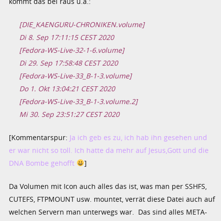
kommt das bei raus u.a.:
[DIE_KAENGURU-CHRONIKEN.volume]
Di 8. Sep 17:11:15 CEST 2020
[Fedora-WS-Live-32-1-6.volume]
Di 29. Sep 17:58:48 CEST 2020
[Fedora-WS-Live-33_B-1-3.volume]
Do 1. Okt 13:04:21 CEST 2020
[Fedora-WS-Live-33_B-1-3.volume.2]
Mi 30. Sep 23:51:27 CEST 2020
[Kommentarspur:
Ja ich geb es zu, ich hab ihn gesehen und
er war nicht so toll. Ich hatte da mehr auf Jesus,Gott und die
DNA Bombe gehofft
]
Da Volumen mit Icon auch alles das ist, was man per SSHFS,
CUTEFS, FTPMOUNT usw. mountet, verrät diese Datei auch auf
welchen Servern man unterwegs war. Das sind alles META-