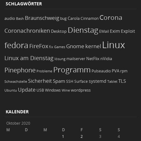
SCHLAGWÖRTER
Corona
Braunschweig
Carola
audio
bug
Bash
Cinnamon
Dienstag
Coronachroniken
Exim
Desktop
Exploit
EMail
Linux
fedora
FireFox
Gnome
kernel
Games
fix
Linux am Dienstag
NetFlix
nVidia
lösung
mailserver
Programm
Pinephone
PVA
Pulseaudio
rpm
Probleme
Sicherheit
TLS
Spam
systemd
Schwachstelle
SSH
Surface
Tablet
Update
wordpress
Ubuntu
USB
Windows
Wine
KALENDER
Oktober 2020
M
D
M
D
F
S
S
1
2
3
4