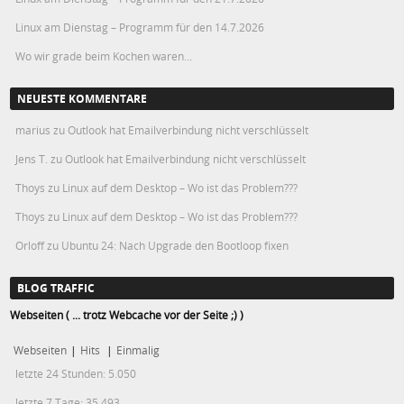
Linux am Dienstag – Programm für den 14.7.2026
Wo wir grade beim Kochen waren…
NEUESTE KOMMENTARE
marius
zu
Outlook hat Emailverbindung nicht verschlüsselt
Jens T.
zu
Outlook hat Emailverbindung nicht verschlüsselt
Thoys
zu
Linux auf dem Desktop – Wo ist das Problem???
Thoys
zu
Linux auf dem Desktop – Wo ist das Problem???
Orloff
zu
Ubuntu 24: Nach Upgrade den Bootloop fixen
BLOG TRAFFIC
Webseiten ( ... trotz Webcache vor der Seite ;) )
Webseiten
|
Hits
|
Einmalig
letzte 24 Stunden:
5.050
letzte 7 Tage:
35.493