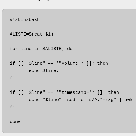
#!/bin/bash

ALISTE=$(cat $1)

for line in $ALISTE; do

if [[ "$line" == *"volume"* ]]; then

       echo $line;

fi

if [[ "$line" == *"timestamp="* ]]; then

       echo "$line"| sed -e "s/^.*=//g" | awk 
fi

done