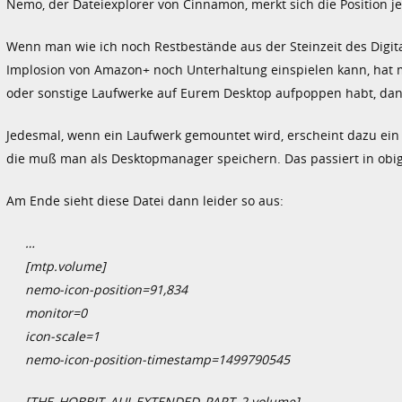
Nemo, der Dateiexplorer von Cinnamon, merkt sich die Position j
Wenn man wie ich noch Restbestände aus der Steinzeit des Digitale
Implosion von Amazon+ noch Unterhaltung einspielen kann, hat m
oder sonstige Laufwerke auf Eurem Desktop aufpoppen habt, dan
Jedesmal, wenn ein Laufwerk gemountet wird, erscheint dazu ein
die muß man als Desktopmanager speichern. Das passiert in obig
Am Ende sieht diese Datei dann leider so aus:
…
[mtp.volume]
nemo-icon-position=91,834
monitor=0
icon-scale=1
nemo-icon-position-timestamp=1499790545
[THE_HOBBIT_AUJ_EXTENDED_PART_2.volume]