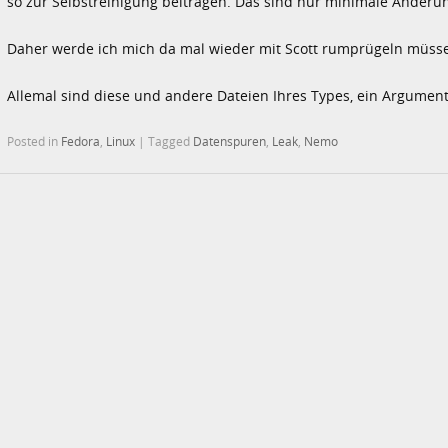
so zur Selbstreinigung beitragen. Das sind nur minimale Änderu
Daher werde ich mich da mal wieder mit Scott rumprügeln müsse
Allemal sind diese und andere Dateien Ihres Types, ein Argument
Posted in
Fedora
,
Linux
|
Tagged
Datenspuren
,
Leak
,
Nemo