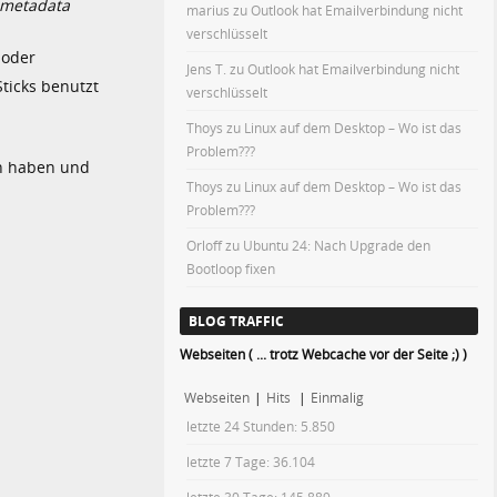
-metadata
marius
zu
Outlook hat Emailverbindung nicht
verschlüsselt
 oder
Jens T.
zu
Outlook hat Emailverbindung nicht
ticks benutzt
verschlüsselt
Thoys
zu
Linux auf dem Desktop – Wo ist das
Problem???
on haben und
Thoys
zu
Linux auf dem Desktop – Wo ist das
Problem???
Orloff
zu
Ubuntu 24: Nach Upgrade den
Bootloop fixen
BLOG TRAFFIC
Webseiten ( ... trotz Webcache vor der Seite ;) )
Webseiten
|
Hits
|
Einmalig
letzte 24 Stunden:
5.850
letzte 7 Tage:
36.104