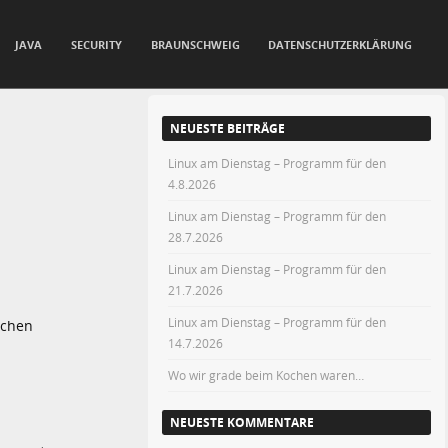
JAVA
SECURITY
BRAUNSCHWEIG
DATENSCHUTZERKLÄRUNG
NEUESTE BEITRÄGE
Linux am Dienstag – Programm für den
4.8.2026
Linux am Dienstag – Programm für den
28.7.2026
Linux am Dienstag – Programm für den
21.7.2026
Linux am Dienstag – Programm für den
schen
14.7.2026
Wo wir grade beim Kochen waren…
NEUESTE KOMMENTARE