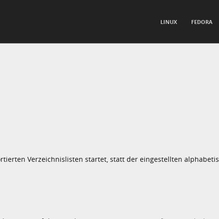
TO CONTENT
LINUX
FEDORA
nu
erten Verzeichnislisten startet, statt der eingestellten alphabeti