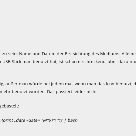
nt zu sein: Name und Datum der Erstsichtung des Mediums. Alleine
USB Stick man benutzt hat, ist schon erschreckend, aber dazu n
ig, außer man würde bei jedem mal, wenn man das Icon benutzt, 
t mehr benutzt wurden. Das passiert leider nicht.
ebastelt:
{print „date –date=\“@“$1″\““;}‘ | bash