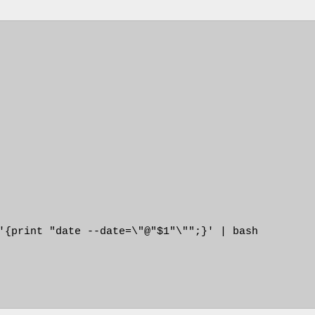
'{print "date --date=\"@"$1"\"";}' | bash
