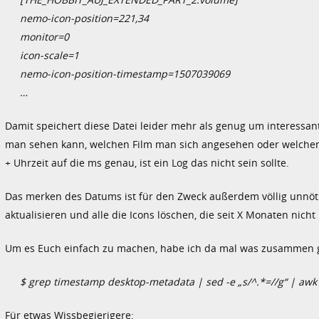
nemo-icon-position=221,34
monitor=0
icon-scale=1
nemo-icon-position-timestamp=1507039069
…
Damit speichert diese Datei leider mehr als genug um interessa
man sehen kann, welchen Film man sich angesehen oder welchen 
+ Uhrzeit auf die ms genau, ist ein Log das nicht sein sollte.
Das merken des Datums ist für den Zweck außerdem völlig unnöt
aktualisieren und alle die Icons löschen, die seit X Monaten nich
Um es Euch einfach zu machen, habe ich da mal was zusammen g
$ grep timestamp desktop-metadata | sed -e „s/^.*=//g“ | awk ‚
Für etwas Wissbegierigere: