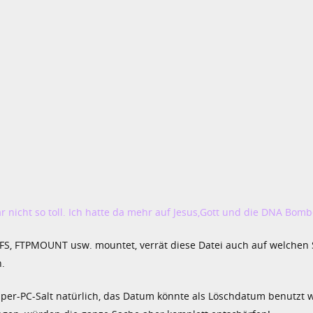
ar nicht so toll. Ich hatte da mehr auf Jesus,Gott und die DNA Bom
EFS, FTPMOUNT usw. mountet, verrät diese Datei auch auf welchen
.
er-PC-Salt natürlich, das Datum könnte als Löschdatum benutzt