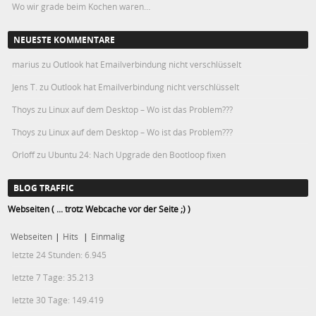
Wo wir grade beim Kochen waren…
NEUESTE KOMMENTARE
marius
zu
Outlook hat Emailverbindung nicht verschlüsselt
Jens T.
zu
Outlook hat Emailverbindung nicht verschlüsselt
Thoys
zu
Linux auf dem Desktop – Wo ist das Problem???
Thoys
zu
Linux auf dem Desktop – Wo ist das Problem???
Orloff
zu
Ubuntu 24: Nach Upgrade den Bootloop fixen
BLOG TRAFFIC
Webseiten ( ... trotz Webcache vor der Seite ;) )
Webseiten
|
Hits
|
Einmalig
letzte 24 Stunden:
6.945
letzte 7 Tage:
35.213
letzte 30 Tage:
149.419