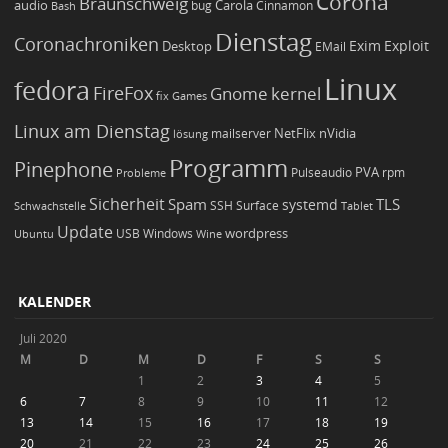
Corona
Braunschweig
Carola
audio
bug
Bash
Cinnamon
Dienstag
Coronachroniken
Exim
Desktop
Exploit
EMail
Linux
fedora
FireFox
Gnome
kernel
Games
fix
Linux am Dienstag
NetFlix
nVidia
lösung
mailserver
Programm
Pinephone
PVA
Pulseaudio
rpm
Probleme
Sicherheit
TLS
Spam
systemd
Schwachstelle
SSH
Surface
Tablet
Update
wordpress
Ubuntu
USB
Windows
Wine
KALENDER
Juli 2020
M
D
M
D
F
S
S
1
2
3
4
5
6
7
8
9
10
11
12
13
14
15
16
17
18
19
20
21
22
23
24
25
26