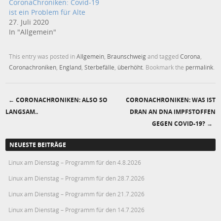
CoronaChroniken: Covid-19
ist ein Problem für Alte
27. Juli 2020
In "Allgemein"
This entry was posted in
Allgemein
,
Braunschweig
and tagged
Corona
,
Coronachroniken
,
England
,
Sterbefälle
,
überhöht
. Bookmark the
permalink
.
←
CORONACHRONIKEN: ALSO SO
CORONACHRONIKEN: WAS IST
Post navigation
LANGSAM..
DRAN AN DNA IMPFSTOFFEN
GEGEN COVID-19?
→
NEUESTE BEITRÄGE
Linux am Dienstag – Programm für den 4.8.2026
Linux am Dienstag – Programm für den 28.7.2026
Linux am Dienstag – Programm für den 21.7.2026
Linux am Dienstag – Programm für den 14.7.2026