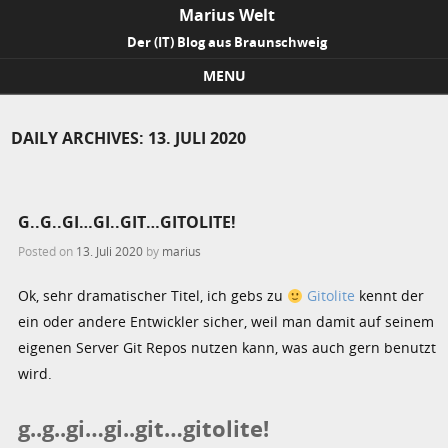
Marius Welt
Der (IT) Blog aus Braunschweig
MENU
Skip to content
DAILY ARCHIVES:
13. JULI 2020
G..G..GI…GI..GIT…GITOLITE!
Posted on
13. Juli 2020
by
marius
Ok, sehr dramatischer Titel, ich gebs zu
Gitolite
kennt der
ein oder andere Entwickler sicher, weil man damit auf seinem
eigenen Server Git Repos nutzen kann, was auch gern benutzt
wird.
g..g..gi…gi..git…gitolite!