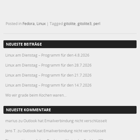
Posted in
Fedora
,
Linux
|
Tagged
gitolite
,
gitolite3
,
perl
NEUESTE BEITRÄGE
Linux am Dienstag – Programm für den 4.8.2026
Linux am Dienstag – Programm für den 28.7.2026
Linux am Dienstag – Programm für den 21.7.2026
Linux am Dienstag – Programm für den 14.7.2026
Wo wir grade beim Kochen waren…
NEUESTE KOMMENTARE
marius
zu
Outlook hat Emailverbindung nicht verschlüsselt
Jens T.
zu
Outlook hat Emailverbindung nicht verschlüsselt