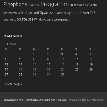
Programm
Pinephone
PVA
Pulseaudio
rpm
Probleme
Sicherheit
TLS
Spam
systemd
Schwachstelle
SSH
Surface
Tablet
Update
wordpress
Ubuntu
USB
Windows
Wine
KALENDER
Juli 2020
M
D
M
D
F
S
S
1
2
3
4
5
6
7
8
9
10
11
12
13
14
15
16
17
18
19
20
21
22
23
24
25
26
27
28
29
30
31
« Juni
Aug. »
Adamos free Portfolio WordPress Theme
Powered By WordPress