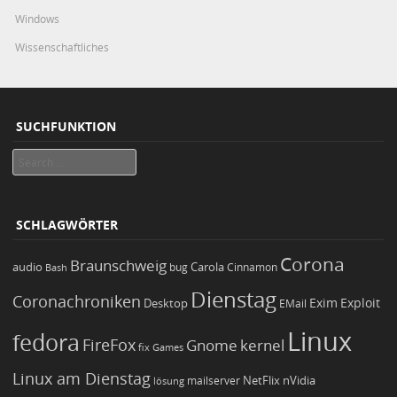
Windows
Wissenschaftliches
SUCHFUNKTION
Search
SCHLAGWÖRTER
Corona
Braunschweig
Carola
audio
bug
Bash
Cinnamon
Dienstag
Coronachroniken
Exim
Desktop
Exploit
EMail
Linux
fedora
FireFox
Gnome
kernel
Games
fix
Linux am Dienstag
NetFlix
nVidia
lösung
mailserver