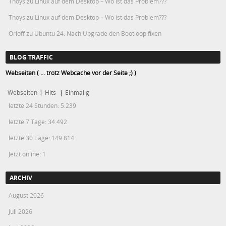
Thoys
zu
Linux auf dem Desktop – Wo ist das Problem???
Thoys
zu
Linux auf dem Desktop – Wo ist das Problem???
Orloff
zu
Ubuntu 24: Nach Upgrade den Bootloop fixen
BLOG TRAFFIC
Webseiten ( ... trotz Webcache vor der Seite ;) )
Webseiten
|
Hits
|
Einmalig
letzte 24 Stunden:
5.239
letzte 7 Tage:
34.492
letzte 30 Tage:
149.814
Jetzt online: 1
ARCHIV
August 2026
Juli 2026