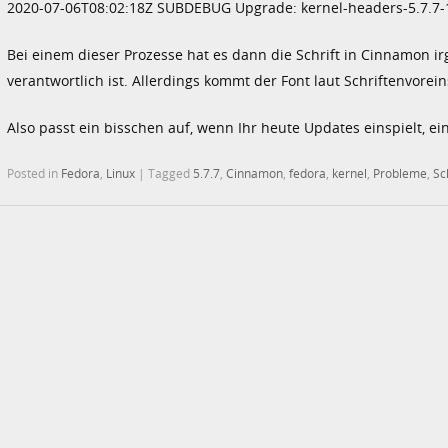
2020-07-06T08:02:18Z SUBDEBUG Upgrade: kernel-headers-5.7.7-
Bei einem dieser Prozesse hat es dann die Schrift in Cinnamon i
verantwortlich ist. Allerdings kommt der Font laut Schriftenvorein
Also passt ein bisschen auf, wenn Ihr heute Updates einspielt, ei
Posted in
Fedora
,
Linux
|
Tagged
5.7.7
,
Cinnamon
,
fedora
,
kernel
,
Probleme
,
Sc