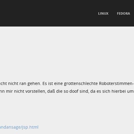
TO CONTENT
LINUX
FEDORA
nu
ht nicht ran gehen. Es ist eine grottenschlechte Roboterstimme
n mir nicht vorstellen, daß die so doof sind, da es sich hierbei u
andansage/jsp.html