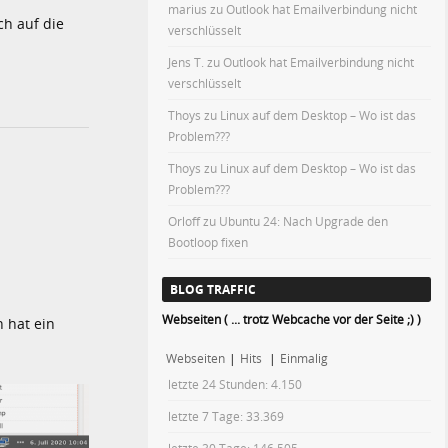
marius
zu
Outlook hat Emailverbindung nicht
ch auf die
verschlüsselt
Jens T.
zu
Outlook hat Emailverbindung nicht
verschlüsselt
Thoys
zu
Linux auf dem Desktop – Wo ist das
Problem???
Thoys
zu
Linux auf dem Desktop – Wo ist das
Problem???
Orloff
zu
Ubuntu 24: Nach Upgrade den
Bootloop fixen
BLOG TRAFFIC
Webseiten ( ... trotz Webcache vor der Seite ;) )
 hat ein
Webseiten
|
Hits
|
Einmalig
letzte 24 Stunden:
4.150
letzte 7 Tage:
33.369