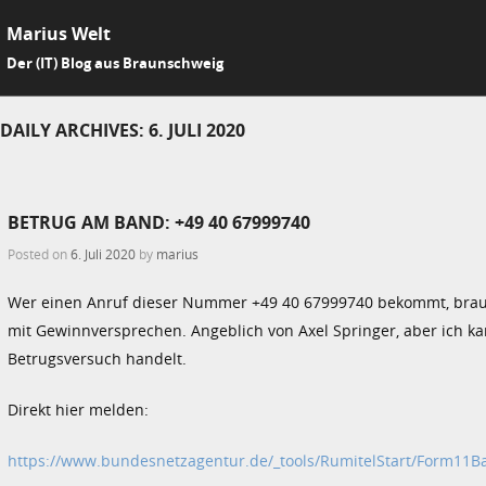
Marius Welt
SKIP 
Der (IT) Blog aus Braunschweig
Me
DAILY ARCHIVES:
6. JULI 2020
BETRUG AM BAND: +49 40 67999740
Posted on
6. Juli 2020
by
marius
Wer einen Anruf dieser Nummer +49 40 67999740 bekommt, brauc
mit Gewinnversprechen. Angeblich von Axel Springer, aber ich kan
Betrugsversuch handelt.
Direkt hier melden:
https://www.bundesnetzagentur.de/_tools/RumitelStart/Form11B