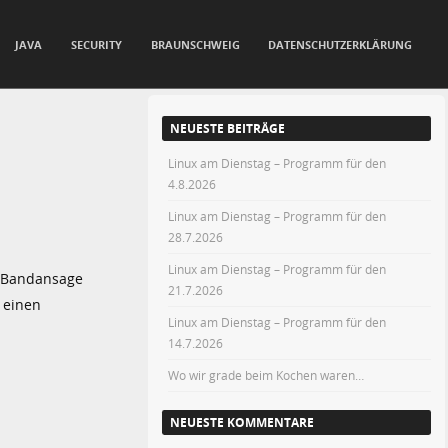
JAVA
SECURITY
BRAUNSCHWEIG
DATENSCHUTZERKLÄRUNG
NEUESTE BEITRÄGE
Linux am Dienstag – Programm für den
4.8.2026
Linux am Dienstag – Programm für den
28.7.2026
Linux am Dienstag – Programm für den
n-Bandansage
21.7.2026
m einen
Linux am Dienstag – Programm für den
14.7.2026
Wo wir grade beim Kochen waren…
NEUESTE KOMMENTARE