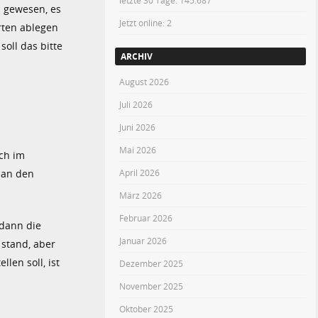
letzte 30 Tage:
145.687
h gewesen, es
Jetzt online: 2
rten ablegen
soll das bitte
ARCHIV
August 2026
Juli 2026
Juni 2026
Mai 2026
och im
April 2026
 an den
März 2026
Februar 2026
 dann die
Januar 2026
stand, aber
len soll, ist
Dezember 2025
November 2025
Oktober 2025