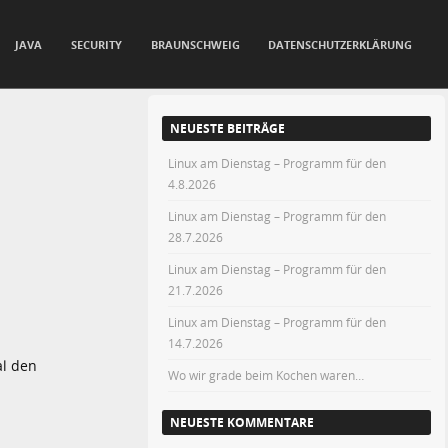
JAVA
SECURITY
BRAUNSCHWEIG
DATENSCHUTZERKLÄRUNG
NEUESTE BEITRÄGE
Linux am Dienstag – Programm für den
4.8.2026
Linux am Dienstag – Programm für den
28.7.2026
Linux am Dienstag – Programm für den
21.7.2026
Linux am Dienstag – Programm für den
14.7.2026
al den
Wo wir grade beim Kochen waren…
NEUESTE KOMMENTARE