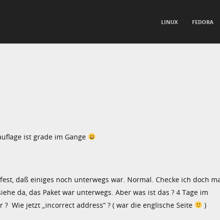
TO CONTENT
LINUX
FEDORA
nu
uflage ist grade im Gange
 fest, daß einiges noch unterwegs war. Normal. Checke ich doch m
ehe da, das Paket war unterwegs. Aber was ist das ? 4 Tage im
? Wie jetzt „incorrect address“ ? ( war die englische Seite
)