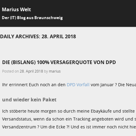
Marius Welt
SKIP 
Der (IT) Blog aus Braunschweig
Me
DAILY ARCHIVES:
28. APRIL 2018
DIE (BISLANG) 100% VERSAGERQUOTE VON DPD
Posted on
28. April 2018
by
marius
Ihr errinnert Euch noch an den
DPD Vorfall
vom Januar ? Die Neua
und wieder kein Paket
Ich stöberte heute morgen so durch meine Ebaykäufe und stellte
Versandstatus, wenn da schon ein Tracking angeboten wird und si
Versandzentrum ? Um die Ecke ?! Und es ist immer noch nicht hier 