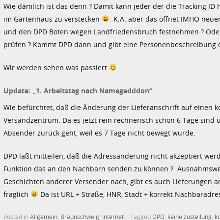
Wie dämlich ist das denn ? Damit kann jeder der die Tracking ID 
im Gartenhaus zu verstecken
K.A. aber das öffnet IMHO neuen
und den DPD Boten wegen Landfriedensbruch festnehmen ? Oder
prüfen ? Kommt DPD dann und gibt eine Personenbeschreibung 
Wir werden sehen was passiert
Update: „1. Arbeitstag nach Namegedddon“
Wie befürchtet, daß die Änderung der Lieferanschrift auf einen 
Versandzentrum. Da es jetzt rein rechnerisch schon 6 Tage sind 
Absender zurück geht, weil es 7 Tage nicht bewegt wurde.
DPD läßt mitteilen, daß die Adressänderung nicht akzeptiert we
Funktion das an den Nachbarn senden zu können ? Ausnahmsweise
Geschichten anderer Versender nach, gibt es auch Lieferungen an
fraglich
Da ist URL + Straße, HNR, Stadt + korrekt Nachbaradre
Posted in
Allgemein
,
Braunschweig
,
Internet
|
Tagged
DPD
,
keine zustellung
,
k