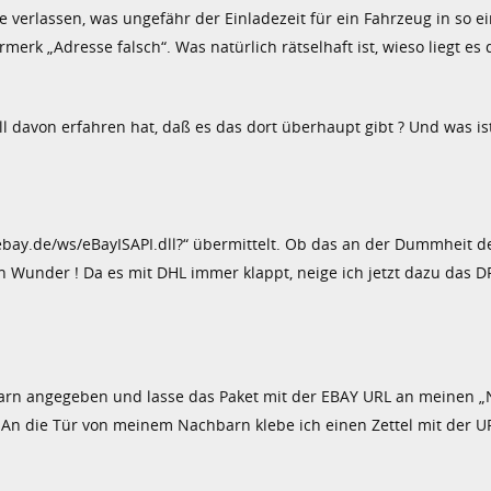
e verlassen, was ungefähr der Einladezeit für ein Fahrzeug in so 
rk „Adresse falsch“. Was natürlich rätselhaft ist, wieso liegt es 
l davon erfahren hat, daß es das dort überhaupt gibt ? Und was ist
bay.de/ws/eBayISAPI.dll?“ übermittelt. Ob das an der Dummheit d
kein Wunder ! Da es mit DHL immer klappt, neige ich jetzt dazu das 
barn angegeben und lasse das Paket mit der EBAY URL an meinen 
An die Tür von meinem Nachbarn klebe ich einen Zettel mit der U