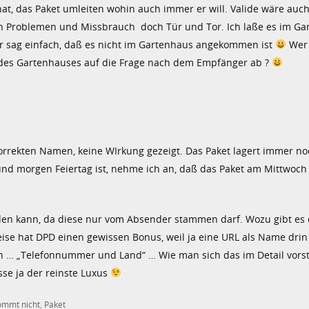
hat, das Paket umleiten wohin auch immer er will. Valide wäre auc
 Problemen und Missbrauch doch Tür und Tor. Ich laße es im Ga
 sag einfach, daß es nicht im Gartenhaus angekommen ist
Wer 
des Gartenhauses auf die Frage nach dem Empfänger ab ?
korrekten Namen, keine WIrkung gezeigt. Das Paket lagert immer n
und morgen Feiertag ist, nehme ich an, daß das Paket am Mittwoch
rden kann, da diese nur vom Absender stammen darf. Wozu gibt es
 hat DPD einen gewissen Bonus, weil ja eine URL als Name drin 
 … „Telefonnummer und Land“ … Wie man sich das im Detail vorstel
sse ja der reinste Luxus
ommt nicht
,
Paket