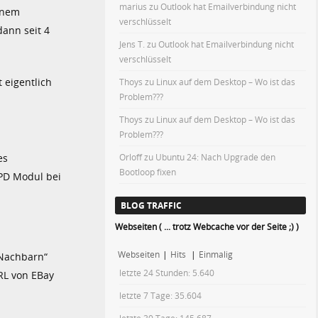
marius
zu
Outlook hat Emailverbindung nicht
einem
verschlüsselt
dann seit 4
Jens T.
zu
Outlook hat Emailverbindung nicht
verschlüsselt
 eigentlich
Thoys
zu
Linux auf dem Desktop – Wo ist das
Problem???
Thoys
zu
Linux auf dem Desktop – Wo ist das
Problem???
es
Orloff
zu
Ubuntu 24: Nach Upgrade den
Bootloop fixen
DPD Modul bei
BLOG TRAFFIC
Webseiten ( ... trotz Webcache vor der Seite ;) )
Webseiten
|
Hits
|
Einmalig
„Nachbarn“
letzte 24 Stunden:
5.640
RL von EBay
letzte 7 Tage:
35.604