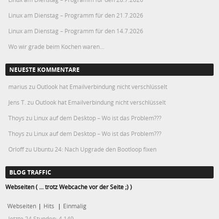
Linux am Dienstag – Programm für den 21.7.2026
Linux am Dienstag – Programm für den 14.7.2026
Wo wir grade beim Kochen waren…
NEUESTE KOMMENTARE
marius
zu
Outlook hat Emailverbindung nicht verschlüsselt
Jens T.
zu
Outlook hat Emailverbindung nicht verschlüsselt
Thoys
zu
Linux auf dem Desktop – Wo ist das Problem???
Thoys
zu
Linux auf dem Desktop – Wo ist das Problem???
Orloff
zu
Ubuntu 24: Nach Upgrade den Bootloop fixen
BLOG TRAFFIC
Webseiten ( ... trotz Webcache vor der Seite ;) )
Webseiten
|
Hits
|
Einmalig
letzte 24 Stunden:
4.149