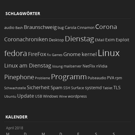
SCHLAGWÖRTER
Corona
Braunschweig
Carola
audio
bug
Bash
Cinnamon
Dienstag
Coronachroniken
Exim
Desktop
Exploit
EMail
Linux
fedora
FireFox
Gnome
kernel
Games
fix
Linux am Dienstag
NetFlix
nVidia
lösung
mailserver
Programm
Pinephone
PVA
Pulseaudio
rpm
Probleme
Sicherheit
TLS
Spam
systemd
Schwachstelle
SSH
Surface
Tablet
Update
wordpress
Ubuntu
USB
Windows
Wine
KALENDER
April 2018
M
D
M
D
F
S
S