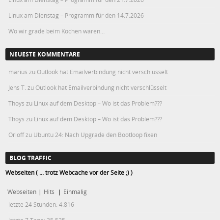
Linux am Dienstag – Programm für den 14.7.2026
Wo wir grade beim Kochen waren…
NEUESTE KOMMENTARE
marius
zu
Outlook hat Emailverbindung nicht verschlüsselt
Jens T.
zu
Outlook hat Emailverbindung nicht verschlüsselt
Thoys
zu
Linux auf dem Desktop – Wo ist das Problem???
Thoys
zu
Linux auf dem Desktop – Wo ist das Problem???
Orloff
zu
Ubuntu 24: Nach Upgrade den Bootloop fixen
BLOG TRAFFIC
Webseiten ( ... trotz Webcache vor der Seite ;) )
Webseiten
|
Hits
|
Einmalig
letzte 24 Stunden:
4.816
letzte 7 Tage:
35.525