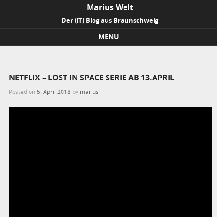
Marius Welt
Der (IT) Blog aus Braunschweig
MENU
Skip to content
NETFLIX – LOST IN SPACE SERIE AB 13.APRIL
Posted on
5. April 2018
by
marius