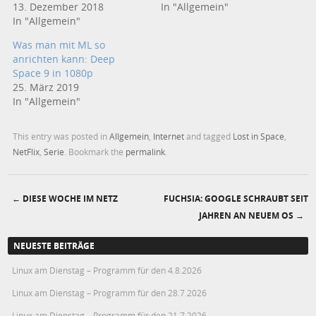
13. Dezember 2018
In "Allgemein"
In "Allgemein"
Was man mit ML so
anrichten kann: Deep
Space 9 in 1080p
25. März 2019
In "Allgemein"
This entry was posted in
Allgemein
,
Internet
and tagged
Lost in Space
,
NetFlix
,
Serie
. Bookmark the
permalink
.
←
DIESE WOCHE IM NETZ
FUCHSIA: GOOGLE SCHRAUBT SEIT
Post navigation
JAHREN AN NEUEM OS
→
NEUESTE BEITRÄGE
Linux am Dienstag – Programm für den 4.8.2026
Linux am Dienstag – Programm für den 28.7.2026
Linux am Dienstag – Programm für den 21.7.2026