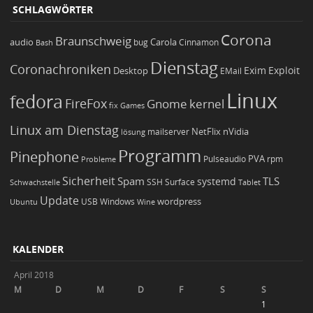
SCHLAGWÖRTER
Corona
Braunschweig
Carola
audio
bug
Bash
Cinnamon
Dienstag
Coronachroniken
Exim
Desktop
Exploit
EMail
Linux
fedora
FireFox
Gnome
kernel
Games
fix
Linux am Dienstag
NetFlix
nVidia
lösung
mailserver
Programm
Pinephone
PVA
Pulseaudio
rpm
Probleme
Sicherheit
TLS
Spam
systemd
Schwachstelle
SSH
Surface
Tablet
Update
wordpress
Ubuntu
USB
Windows
Wine
KALENDER
April 2018
M
D
M
D
F
S
S
1