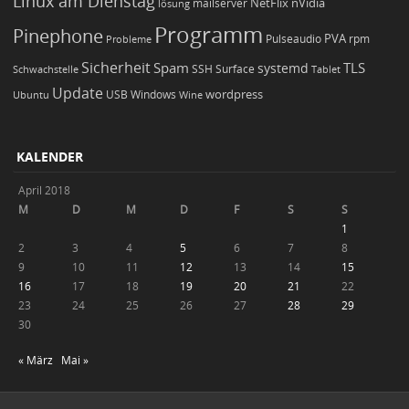
Linux am Dienstag
NetFlix
nVidia
lösung
mailserver
Programm
Pinephone
PVA
Pulseaudio
rpm
Probleme
Sicherheit
TLS
Spam
systemd
Schwachstelle
SSH
Surface
Tablet
Update
wordpress
Ubuntu
USB
Windows
Wine
KALENDER
April 2018
M
D
M
D
F
S
S
1
2
3
4
5
6
7
8
9
10
11
12
13
14
15
16
17
18
19
20
21
22
23
24
25
26
27
28
29
30
« März
Mai »