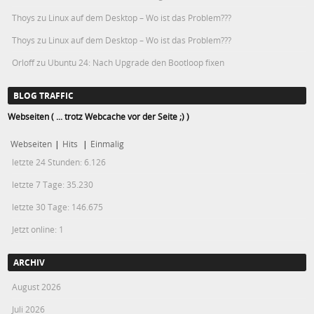
Thoys
zu
Linux auf dem Desktop – Wo ist das Problem???
Thoys
zu
Linux auf dem Desktop – Wo ist das Problem???
Orloff
zu
Ubuntu 24: Nach Upgrade den Bootloop fixen
BLOG TRAFFIC
Webseiten ( ... trotz Webcache vor der Seite ;) )
Webseiten
|
Hits
|
Einmalig
letzte 24 Stunden:
6.126
letzte 7 Tage:
35.230
letzte 30 Tage:
146.675
Jetzt online: 1
ARCHIV
August 2026
Juli 2026