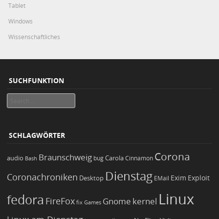
Tablet
Windows
Wissenschaftliches
SUCHFUNKTION
Search
SCHLAGWÖRTER
Corona
Braunschweig
Carola
audio
bug
Bash
Cinnamon
Dienstag
Coronachroniken
Exim
Desktop
Exploit
EMail
Linux
fedora
FireFox
Gnome
kernel
Games
fix